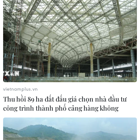
vietnamplus.vn
Thu hồi 89 ha đất đấu giá chọn nhà đầu tư
công trình thành phố cảng hàng không
Ninh Thuận: Đưa sản phẩm OCOP, ẩm
thực đặc sắc đến với du khách
02/05/2025 02:21