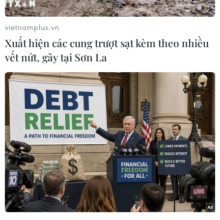
Ngày 15/7, Bộ Nông nghiệp và Môi trường phối
hợp với Tổ chức Lương thực và Nông nghiệp
vietnamplus.vn
Liên hợp quốc (FAO) tổ chức Diễn đàn Cấp cao
Xuất hiện các cung trượt sạt kèm theo nhiều
liên khu vực về mô hình OCOP.
vết nứt, gãy tại Sơn La
Phát biểu khai mạc diễn đàn, Thứ trưởng Bộ
Nông nghiệp và Môi trường Trần Thanh Nam
nhấn mạnh diễn đàn kết nối các nỗ lực toàn
cầu và khu vực nhằm nâng cao hiệu quả thực
thi Chương trình “Mỗi xã một sản phẩm” (One
Commune One Product - OCOP) của Việt Nam,
cũng như sáng kiến toàn cầu của FAO hướng
đến mục tiêu chung “Bốn tốt hơn”: Sản xuất tốt
hơn, dinh dưỡng tốt hơn, môi trường tốt hơn và
cuộc sống tốt hơn.
Theo lãnh đạo Bộ Nông nghiệp và Môi trường,