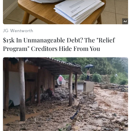
mới trong lĩnh vực phát triển nông nghiệp bền
vững.
JG Wentworth
$15k In Unmanageable Debt? The "Relief
Program" Creditors Hide From You
Lãnh đạo FAO toàn cầu và lãnh đạo các Bộ Nông nghiệp châu
Phi, châu Á thăm gian hàng triển lãm OCOP tại Diễn đàn cấp
cao liên khu vực. (Ảnh: CTV/Vietnam+)