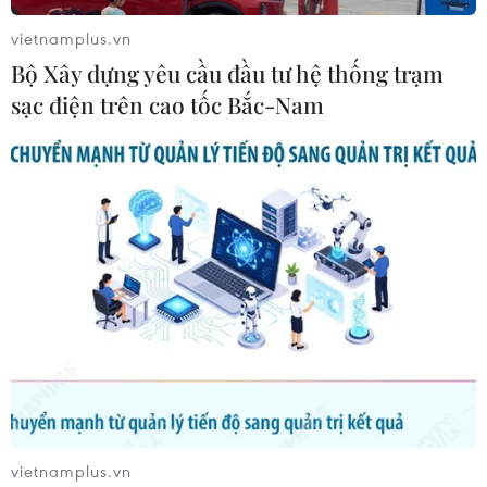
vietnamplus.vn
Bộ Xây dựng yêu cầu đầu tư hệ thống trạm
sạc điện trên cao tốc Bắc-Nam
#Chương trình OCOP Việt Nam
#Mô hình OCOP bền vững
#Liên kết quốc tế OCOP
#Nâng cao giá trị sản phẩm nông nghiệp
#Hợp tác phát triển nông thôn
#Sáng kiến OCOP toàn cầu
#Phát triển nông nghiệp bền vững
vietnamplus.vn