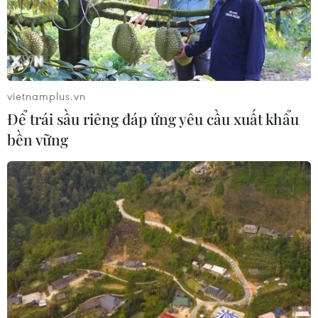
vietnamplus.vn
Để trái sầu riêng đáp ứng yêu cầu xuất khẩu
bền vững