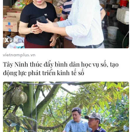
Hà Nội tạo dựng thương hiệu mạnh cho
các sản phẩm OCOP
29/03/2025 03:14
Thành phố Hà Nội đã đánh giá, phân hạng được 2.263
sản phẩm OCOP; trong đó có 11 sản phẩm tiềm năng 5
sao, 840 sản phẩm 4 sao và 1.412 sản phẩm 3 sao.
vietnamplus.vn
Tây Ninh thúc đẩy bình dân học vụ số, tạo
động lực phát triển kinh tế số