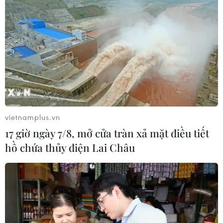
Tuần văn hóa Thể thao, Du lịch và Ẩm thực Ninh Thuận
năm 2025 là cơ hội để quảng bá sản phẩm OCOP, sản
phẩm đặc thù cùng những tinh hoa ẩm thực đặc sắc
của địa phương tới du khách.
vietnamplus.vn
17 giờ ngày 7/8, mở cửa tràn xả mặt điều tiết
hồ chứa thủy điện Lai Châu