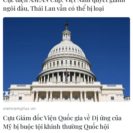
ngôi đầu, Thái Lan vẫn có thể bị loại
vietnamplus.vn
Cựu Giám đốc Viện Quốc gia về Dị ứng của
Mỹ bị buộc tội khinh thường Quốc hội