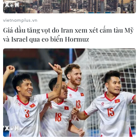
#Giảm nhẹ thiên tai
#Khí tượng thủy văn
#Ủy ban Bão
vietnamplus.vn
Giá dầu tăng vọt do Iran xem xét cấm tàu Mỹ
và Israel qua eo biển Hormuz
Theo dõi VietnamPlus
TIN LIÊN QUAN