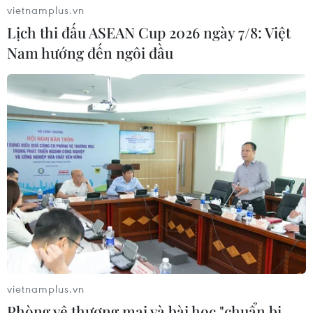
vietnamplus.vn
Lịch thi đấu ASEAN Cup 2026 ngày 7/8: Việt
Nam hướng đến ngôi đầu
Dự báo sâu, cảnh báo sớm thiên tai:
‘Vaccine’ an toàn cho mọi người
23/03/2023 01:21
Theo chuyên gia khí tượng, dự báo sâu, cảnh báo sớm
thiên tai sẽ giúp con người chủ động hơn trong các kế
hoạch phát triển kinh tế-xã hội, đặc biệt là hạn chế
được các rủi ro từ thời tiết, khí hậu.
vietnamplus.vn
Phòng vệ thương mại và bài học "chuẩn bị