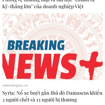
kỹ-thắng lớn" của doanh nghiệp Việt
Bảo vệ nước, an toàn trước thiên tai:
‘Cảnh báo sớm để hành động sớm’
vietnamplus.vn
23/03/2023 04:22
Syria: Nổ xe buýt gần thủ đô Damascus khiến
Trong bối cảnh biến đổi khí hậu hiện nay, nhiều ý kiến
2 người chết và 13 người bị thương
cho rằng “cảnh báo sớm để hành động sớm, hành động