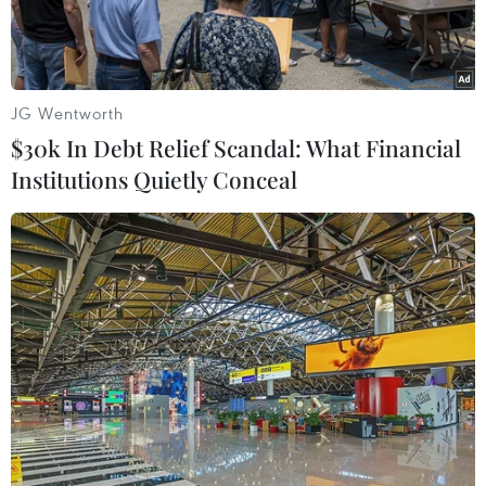
JG Wentworth
$30k In Debt Relief Scandal: What Financial
Institutions Quietly Conceal
Các đại biểu chụp ảnh lưu niệm tại hội thảo luân phiên của Ủy
ban Bão năm 2023. (Nguồn ảnh: TCKTTV)
Trong suốt nhiều năm qua, Việt Nam đã tham
gia đầy đủ, đóng góp tích cực vào các hoạt động
thường xuyên của Ủy ban Bão, đặc biệt là về