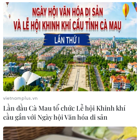
kịp thời” là giải pháp quan trọng để giảm thiểu được
nhiều rủi ro từ thiên tai.
vietnamplus.vn
Lần đầu Cà Mau tổ chức Lễ hội Khinh khí
cầu gắn với Ngày hội Văn hóa di sản
Biến đổi khí hậu khiến bão ngày càng
mạnh và gây thiệt hại lớn hơn