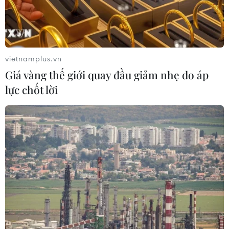
quốc./.
(Vietnam+)
vietnamplus.vn
Giá vàng thế giới quay đầu giảm nhẹ do áp
lực chốt lời
#Cảnh báo bão
#Thời tiết nguy hiểm