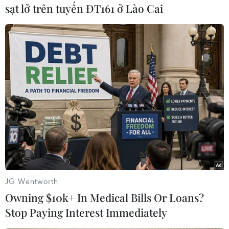
gây tác động nặng nề tới người và tài sản, đặc
sạt lở trên tuyến ĐT161 ở Lào Cai
biệt các quốc gia thành viên của Ủy ban Bão.
[Dự báo sâu, cảnh báo sớm thiên tai: ‘Vaccine’
an toàn cho mọi người]
Do đó, việc tất cả thành viên Ủy ban Bão cùng
nhau tăng cường hợp tác kỹ thuật, chia sẻ kinh
nghiệm, chia sẻ chuyên gia, xây dựng cơ chế
chia sẻ dữ liệu trong hoạt động Ủy ban Bão, đặc
biệt về công tác dự báo bão thông qua việc tổ
chức các khóa đào tạo tăng cường năng lực
chuyên môn, là điều rất cần thiết.
JG Wentworth
Owning $10k+ In Medical Bills Or Loans?
Stop Paying Interest Immediately