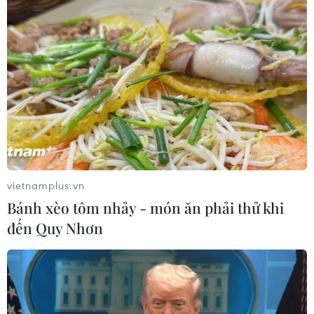
16/05/2023 08:55
Các nhà khoa học dự báo trong tương lai, xoáy thuận
nhiệt đới sẽ xuất hiện tại nhiều nơi chưa từng thấy dạng
bão này trước đây do hiện tượng ấm lên toàn cầu đang
mở rộng ra.
vietnamplus.vn
Bánh xèo tôm nhảy - món ăn phải thử khi
đến Quy Nhơn