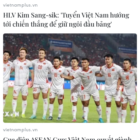
vietnamplus.vn
HLV Kim Sang-sik: 'Tuyển Việt Nam hướng
tới chiến thắng để giữ ngôi đầu bảng'
vietnamplus.vn
Cục diện ASEAN Cup: Việt Nam quyết giành