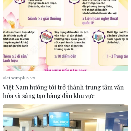
TIN CÙNG CHUYÊN MỤC
Lào Cai khẩn trương tìm kiếm 2
người mất tích do mưa lũ
07/08/2026 03:04
vietnamplus.vn
Việt Nam hướng tới trở thành trung tâm văn
hóa và sáng tạo hàng đầu khu vực
Khẩn trương phân luồng giao thông
sau vụ sạt lở trên tuyến ĐT161 ở Lào
Cai
07/08/2026 02:37