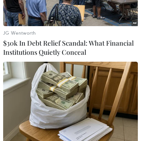
JG Wentworth
$30k In Debt Relief Scandal: What Financial
Institutions Quietly Conceal
Ban tổ chức trao giải cho các kỳ thủ ở bảng phong trào nâng
cao nội dung cờ tiêu chuẩn. (Ảnh: Đức Hiếu/TTXVN)
Sau một tuần tranh tài sôi nổi, ngày 12/6, tại
Cung Quy hoạch, Hội chợ và Triển lãm (thành
phố Hạ Long), Giải Cờ vua đại kiện tướng, kiện
tướng quốc tế Quảng Ninh lần thứ II bế mạc.