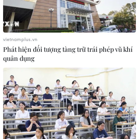
12/04/2025 07:36
Đại kiện tướng Hoàng Thị Bảo Trâm vinh dự là 1 trong 8
nhà vô địch cờ vua đẳng cấp thế giới được mời tham
gia giải đấu cùng với các đại diện đến từ Trung Quốc
vietnamplus.vn
đại lục, Hong Kong, Kazakhstan, Ấn Độ, Mông Cổ.
Phát hiện đối tượng tàng trữ trái phép vũ khí
quân dụng