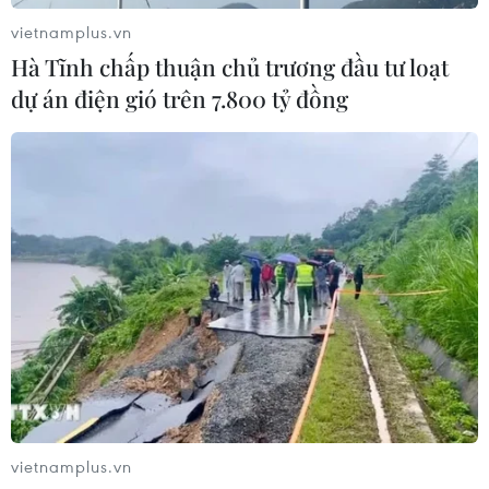
3/8: Việt Nam quyết đấu Indonesia
vietnamplus.vn
03/08/2026 01:40
Hà Tĩnh chấp thuận chủ trương đầu tư loạt
dự án điện gió trên 7.800 tỷ đồng
Xem thêm
CƠ QUAN CHỦ QUẢN: THÔNG TẤN XÃ VIỆT NAM
Tổng Biên tập: TRẦN TIẾN DUẨN
Phó Tổng Biên tập: NGUYỄN THỊ TÁM, KHÚC THANH
THỦY
vietnamplus.vn
Sở hữu trí tuệ
Quy định sử dụng