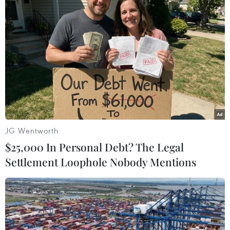
JG Wentworth
#Giải cờ vua Quốc tế
#Cờ vua
#giải cờ vua
$25,000 In Personal Debt? The Legal
Settlement Loophole Nobody Mentions
Theo dõi VietnamPlus