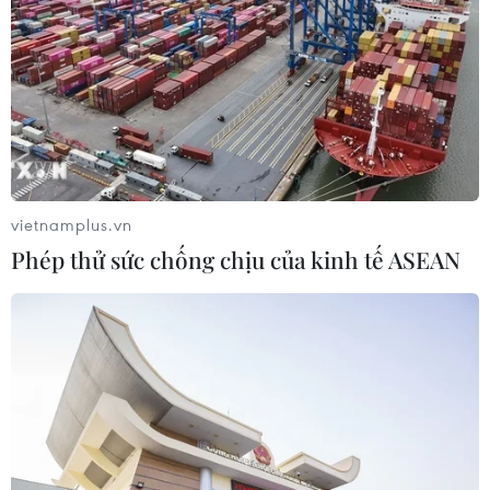
TIN LIÊN QUAN
vietnamplus.vn
Phép thử sức chống chịu của kinh tế ASEAN
Kỳ thủ Việt Nam tranh tài tại Giải vô địch
cờ vua quốc tế SJC Cup 2025