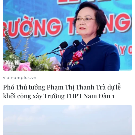
Tuyển thủ Indonesia cúi đầu thành
khẩn xin lỗi người hâm mộ xứ vạn
đảo
04/08/2026 03:17
ASEAN Cup 2026: "Chìa khóa" giúp
tuyển Việt Nam quật ngã Indonesia
04/08/2026 03:05
vietnamplus.vn
Phó Thủ tướng Phạm Thị Thanh Trà dự lễ
ASEAN Cup 2026: Đội tuyển Việt
khởi công xây Trường THPT Nam Đàn 1
Nam tạo "cơn địa chấn" trên truyền
thông khu vực
04/08/2026 02:45