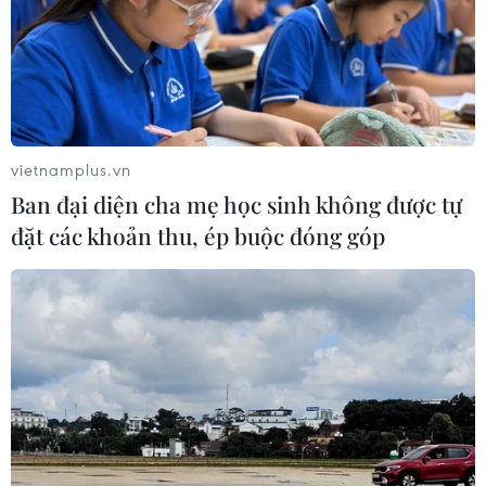
vietnamplus.vn
Ban đại diện cha mẹ học sinh không được tự
TIN CÙNG CHUYÊN MỤC
đặt các khoản thu, ép buộc đóng góp
Sân chơi học đường giúp học sinh
rèn kỹ năng sống qua từng bước
nhảy
07/08/2026 11:38
Xem trực tiếp Việt Nam-Campuchia
tại ASEAN Cup 2026 trên kênh nào?
07/08/2026 09:49