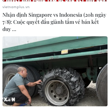
vietnamplus.vn
Nhận định Singapore vs Indonesia (20h ngày
7/8): Cuộc quyết đấu giành tấm vé bán kết
duy …
Nữ sinh lớp 12 đạt danh hiệu
kiện tướng Cờ vua Quốc tế WFM
15/12/2024 00:58
Với thành tích đạt 5 huy chương tại Giải vô địch Cờ vua
học sinh châu Á, Thái Ngọc Tường Minh, nữ sinh lớp 12
tại Thành phố Hồ Chí Minh đã tích lũy đủ điểm để trở
thành kiện tướng Cờ vua Quốc tế WFM.