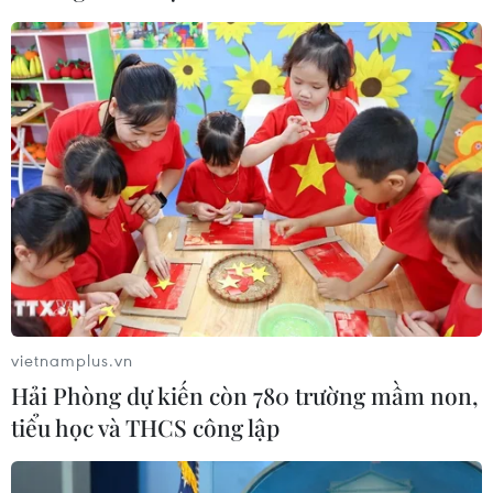
vietnamplus.vn
Hải Phòng dự kiến còn 780 trường mầm non,
tiểu học và THCS công lập
TIN CÙNG CHUYÊN MỤC
Cộng hòa Dân chủ Congo ghi nhận