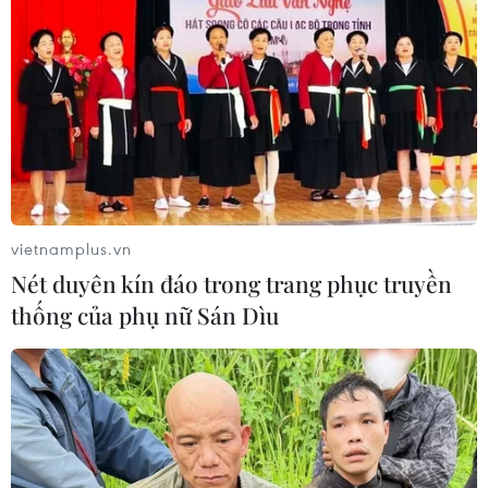
Dịch Ebola: Số ca tử vong ở châu Phi
tăng lên hơn 1.000 người
22/07/2026 22:56
Xem thêm
vietnamplus.vn
Nét duyên kín đáo trong trang phục truyền
thống của phụ nữ Sán Dìu
CƠ QUAN CHỦ QUẢN: THÔNG TẤN XÃ VIỆT NAM
Tổng Biên tập: TRẦN TIẾN DUẨN