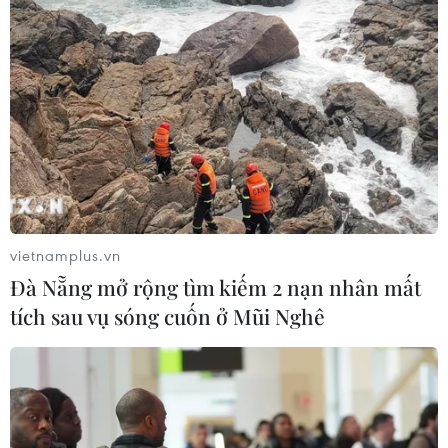
cách có trật tự."
vietnamplus.vn
Đà Nẵng mở rộng tìm kiếm 2 nạn nhân mất
tích sau vụ sóng cuốn ở Mũi Nghê
Pháp thúc đẩy nỗ lực tái bố trí quân sự tại
khu vực Sahel