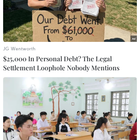
TIN LIÊN QUAN
JG Wentworth
$25,000 In Personal Debt? The Legal
Settlement Loophole Nobody Mentions
HĐBA kêu gọi cách tiếp cận toàn diện cho
các thách thức tại Sahel
17/11/2020 01:03