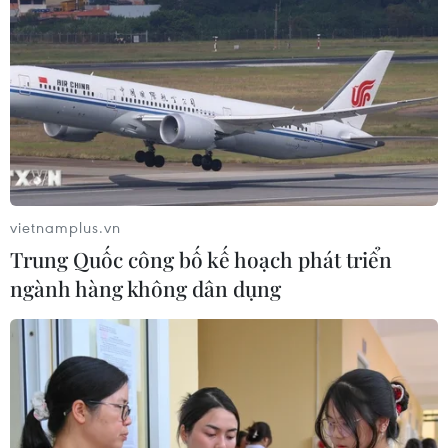
03/08/2026 23:10
Nigeria: Hơn 100 người bị bắt cóc ở
bang Zamfara
03/08/2026 11:32
vietnamplus.vn
Châu Phi tận dụng lợi thế quang điện
Trung Quốc công bố kế hoạch phát triển
cho ngành xe điện
ngành hàng không dân dụng
03/08/2026 09:46
Động đất mạnh làm rung chuyển
nhiều khu vực tại Ai Cập
03/08/2026 03:11