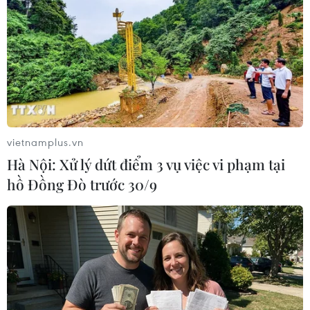
#COVID-19
#MINUSMA
#chống khủng bố
vietnamplus.vn
#khu vực Sahel
Hà Nội: Xử lý dứt điểm 3 vụ việc vi phạm tại
hồ Đồng Đò trước 30/9
Theo dõi VietnamPlus