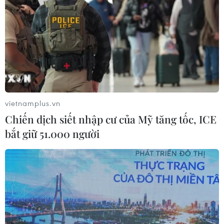
20/09/2021 00:35
Pháp đã giảm số lượng binh sỹ tham gia hoạt động tại
khu vực Sahel từ 5.000 xuống còn 2.500-3.000, đồng
thời khuyến khích các lực lượng đặc biệt châu Âu khác
phối hợp hành động.
vietnamplus.vn
Chiến dịch siết nhập cư của Mỹ tăng tốc, ICE
bắt giữ 51.000 người