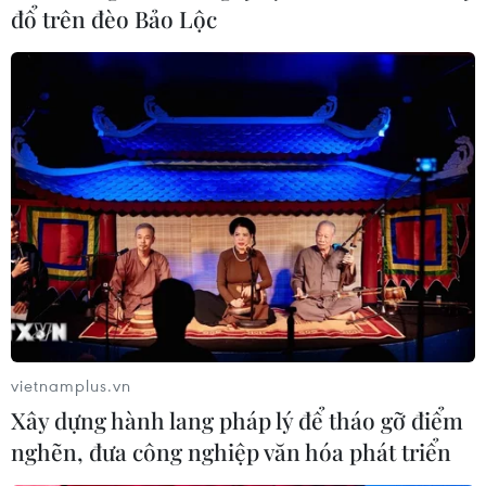
đổ trên đèo Bảo Lộc
Ngoại trưởng Pháp khẳng định không
chấm dứt sự can dự ở Sahel
12/06/2021 00:26
Ngoại trưởng Pháp cho rằng tuyên bố của Tổng thống
Macron là sự phát triển của khái niệm, sự thay đổi mô
hình, nhưng không phải là dấu chấm hết cho sự tham
vietnamplus.vn
gia của Pháp vào Sahel.
Xây dựng hành lang pháp lý để tháo gỡ điểm
nghẽn, đưa công nghiệp văn hóa phát triển