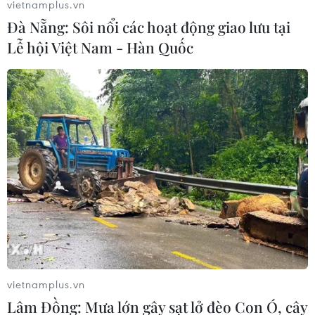
vietnamplus.vn
Đà Nẵng: Sôi nổi các hoạt động giao lưu tại
Lễ hội Việt Nam - Hàn Quốc
Các thành viên Hội đồng Bảo an bàn về
thúc đẩy bình đẳng giới ở Sahel
03/06/2021 07:04
Phát biểu tại cuộc họp, Đại sứ Đặng Đình Quý đã ghi
nhận những tiến bộ về sự tham gia và đại diện của phụ
nữ trong các tiến trình chính trị và hòa bình ở Sahel.
vietnamplus.vn
Lâm Đồng: Mưa lớn gây sạt lở đèo Con Ó, cây