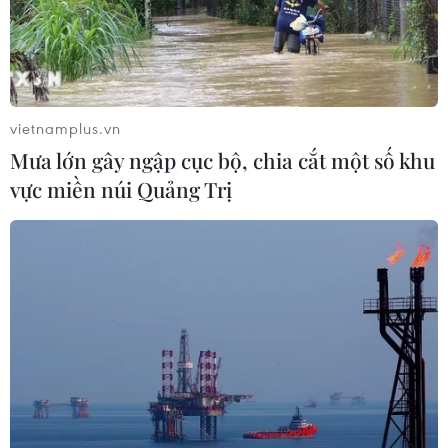
Tổng thống Mỹ: Sự cố cháy tàu ở Ai
Cập có liên quan đến xung đột tại
Trung Đông
vietnamplus.vn
30/07/2026 07:38
Mưa lớn gây ngập cục bộ, chia cắt một số khu
vực miền núi Quảng Trị
Cháy lớn chưa rõ nguyên nhân tại
cảng Damietta của Ai Cập
30/07/2026 00:58
Việt Nam-Burundi thúc đẩy hợp tác
giữa hai Đảng và trên nhiều lĩnh vực
29/07/2026 11:02