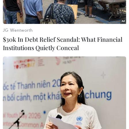
JG Wentworth
$30k In Debt Relief Scandal: What Financial
Institutions Quietly Conceal
Toàn cảnh một cuộc họp của Hội đồng Bảo an Liên hợp quốc tại
New York, Mỹ. (Ảnh: THX/TTXVN)
Ngày12/11, Hội đồng Bảo an Liên hợp quốc đã
thảo luận về hoạt động của Lực lượng Chung
chống khủng bố giữa năm nước khu vực Sahel