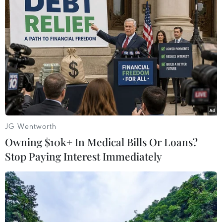
kiềm chế tối đa, thúc đẩy hòa hợp dân tộc thông
qua đối thoại và tham vấn.
Đại diện Việt Nam nhấn mạnh cần có sự hỗ trợ
về nguồn lực phù hợp để Lực lượng G5 Sahel
thực hiện được các nhiệm vụ của mình.
Các nước trong khu vực Sahel gồm Burkina
Faso, Chad, Mali, Mauritania và Niger./.
JG Wentworth
(TTXVN/Vietnam+)
Owning $10k+ In Medical Bills Or Loans?
Stop Paying Interest Immediately