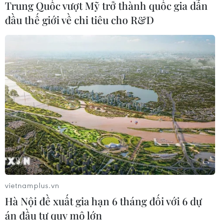
Trung Quốc vượt Mỹ trở thành quốc gia dẫn
kiểm chứng thông tin nhằm chống
đầu thế giới về chi tiêu cho R&D
tin giả
26/07/2026 14:50
"Siêu quần thể" cá voi lưng gù đối
mặt rủi ro hàng hải
26/07/2026 10:27
"Cửa ngõ" để Việt Nam tiến vào thị
trường Tây Phi
26/07/2026 08:55
vietnamplus.vn
Hà Nội đề xuất gia hạn 6 tháng đối với 6 dự
Nam Phi: Máy bay "hạ cánh" giữa
án đầu tư quy mô lớn