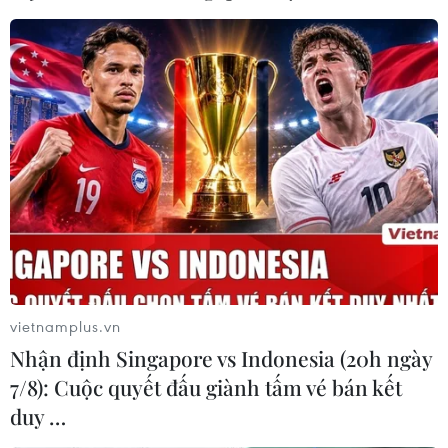
Vietnam Airlines vừa ký kết và trao hợp đồng bảo
dưỡng động cơ máy bay Boeing 787-9 có trị giá hơn
500 triệu USD (tương đương hơn 11.000 tỷ đồng).
vietnamplus.vn
Nhận định Singapore vs Indonesia (20h ngày
7/8): Cuộc quyết đấu giành tấm vé bán kết
duy …
Tập đoàn Airbus bàn giao máy bay cho