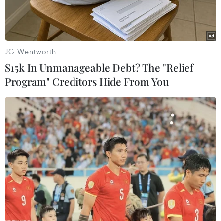
công.
JG Wentworth
$15k In Unmanageable Debt? The "Relief
Program" Creditors Hide From You
Thiết bị mô phỏng buồng lái máy bay để đào tạo và huấn luyện
phi công. (Ảnh: Việt Hùng/Vietnam+)
Để đáp ứng nhu cầu về huấn luyện phi công