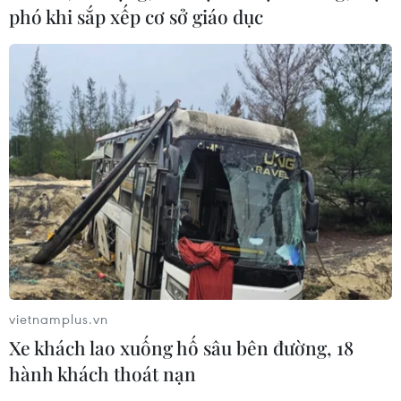
Xe khách lao xuống hố sâu bên
phó khi sắp xếp cơ sở giáo dục
đường, 18 hành khách thoát nạn
07/08/2026 08:39
Dự án đường sắt nhẹ Phú Quốc sẽ
vận hành chạy thử nghiệm vào giữa
năm 2027
07/08/2026 08:28
Bộ Xây dựng yêu cầu đầu tư hệ
thống trạm sạc điện trên cao tốc
Bắc-Nam
vietnamplus.vn
07/08/2026 08:15
Xe khách lao xuống hố sâu bên đường, 18
hành khách thoát nạn
Xuất hiện các cung trượt sạt kèm