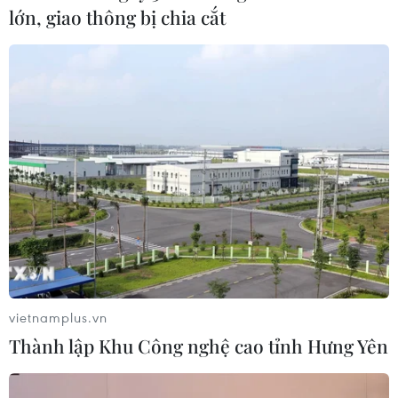
lớn, giao thông bị chia cắt
Tăng tốc giải phóng mặt bằng mở
rộng cao tốc Cam Lộ-La Sơn qua
thành phố Huế
06/08/2026 03:01
Dự án cao tốc Châu Đốc-Cần Thơ-
Sóc Trăng thiếu nguồn vật liệu thi
công
06/08/2026 02:33
Xem thêm
vietnamplus.vn
Thành lập Khu Công nghệ cao tỉnh Hưng Yên