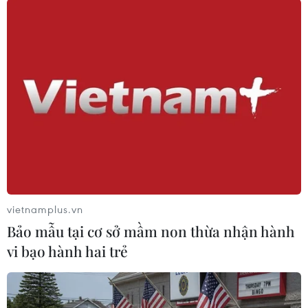
linh hoạt cho những công ty toàn cầu. Trong
năm 2017, đã có hơn 750 phi công sử dụng 85
chuyến bay mô phỏng với thời gian bay lên tới
25.000 giờ đồng hồ, đến từ hơn 30 trung tâm
BAA Training ở trên châu Âu, Bắc và Nam Mỹ,
châu Phi và châu Á./.
(Vietnam+)
vietnamplus.vn
Bảo mẫu tại cơ sở mầm non thừa nhận hành
vi bạo hành hai trẻ