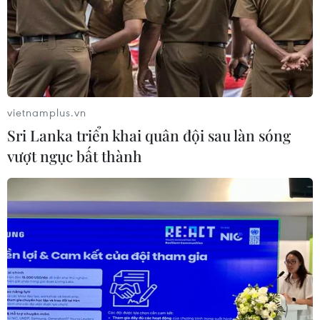
06/08/2026 09:42
Hà Nội tăng tốc thi công
đường Vành đai 1 đoạn Hoàng Cầu-
Voi Phục
vietnamplus.vn
06/08/2026 09:07
Sri Lanka triển khai quân đội sau làn sóng
vượt ngục bất thành
Đồng Nai yêu cầu đẩy nhanh tiến độ
dự án kết nối vùng, sân bay Long
Thành
06/08/2026 09:05
Cầu Đắk Lung sập sau cú
tông của xe tải cẩu, 2 người thoát
chết