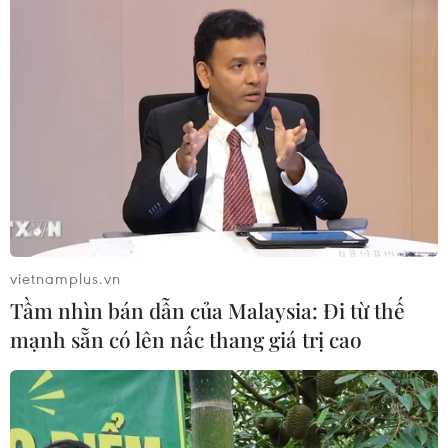
CƠ QUAN CHỦ QUẢN: THÔNG TẤN XÃ VIỆT NAM
Tổng Biên tập: TRẦN TIẾN DUẨN
Phó Tổng Biên tập: NGUYỄN THỊ TÁM, KHÚC THANH
THỦY
Sở hữu trí tuệ
Quy định sử dụng
RSS
Hỗ trợ
vietnamplus.vn
Ngôn ngữ
TTXVN
Tầm nhìn bán dẫn của Malaysia: Đi từ thế
Dịch vụ tin
Quảng cáo
mạnh sẵn có lên nấc thang giá trị cao
Liên hệ