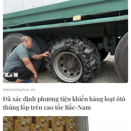
Vietnam Airlines và Vietjet Air
28/03/2018 10:32
Tổng công ty Hàng không Việt Nam đã đón nhận chiếc
máy bay thân rộng hiện đại thế hệ mới Airbus A350-
900 XWB thứ 11 tại sân bay Orly (Pháp).
vietnamplus.vn
Đã xác định phương tiện khiến hàng loạt ôtô
thủng lốp trên cao tốc Bắc-Nam