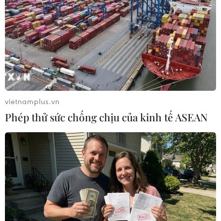
Theo dõi VietnamPlus
vietnamplus.vn
TIN LIÊN QUAN
Phép thử sức chống chịu của kinh tế ASEAN