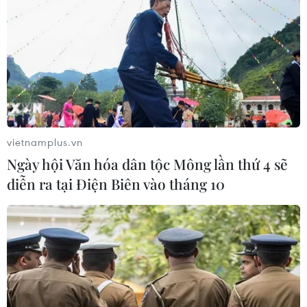
06/08/2026 12:25
Chưa đầu tư mở rộng Quốc lộ 1 đoạn
Bạc Liêu-Cà Mau giai đoạn 2026-
2030
06/08/2026 12:24
vietnamplus.vn
Ngày hội Văn hóa dân tộc Mông lần thứ 4 sẽ
Tuyên Quang khẩn trương khắc
diễn ra tại Điện Biên vào tháng 10
phục sạt lở trên các tuyến giao thông
06/08/2026 11:54
Thi công trở lại dự án sửa chữa Quốc
lộ 30 sau phản ánh của TTXVN