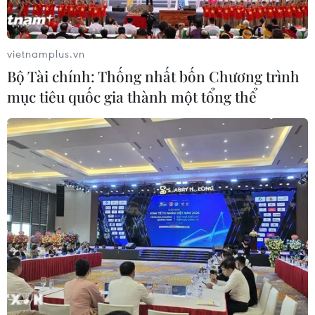
vietnamplus.vn
Bộ Tài chính: Thống nhất bốn Chương trình
mục tiêu quốc gia thành một tổng thể
Airbus khẳng định A350-1000 sẽ quyết
định tương lai du lịch hàng không
02/02/2018 17:26
Các chuyên gia Airbus cho rằng ngay trong thời điểm
hiện tại A350-1000 hoàn toàn có thể đáp ứng được yêu
cầu bay thẳng từ Việt Nam sang Los Angeles (Hoa Kỳ)
mà không cần dừng nghỉ kỹ thuật.