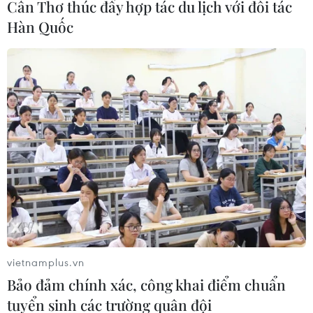
Cần Thơ thúc đẩy hợp tác du lịch với đối tác
Hàn Quốc
Vietnam Airlines ký 500 triệu USD bảo
vietnamplus.vn
dưỡng động cơ Boeing 787-9
Bảo đảm chính xác, công khai điểm chuẩn
tuyển sinh các trường quân đội
26/03/2018 23:51