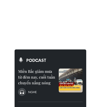
PODCAST
Miền Bắc giảm mưa
từ đêm nay, cuối tuần
chuyển nắng nóng
NGHE