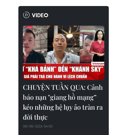
VIDEO
CHUYỆN TUẦN QUA: Cảnh
báo nạn "giang hồ mạng”
kéo những hệ lụy ảo tràn ra
đời thực
08/08/2026 04:00