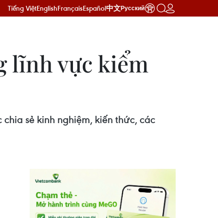
Tiếng Việt
English
Français
Español
中文
Русский
g lĩnh vực kiểm
chia sẻ kinh nghiệm, kiến thức, các