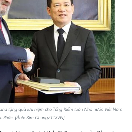
oland tặng quà lưu niệm cho Tổng Kiểm toán Nhà nước Việt Nam
c Phớc. (Ảnh: Kim Chung/TTXVN)