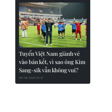
Tuyển Việt Nam giành vé
vào bán kết, vì sao ông Kim
Sang-sik vẫn không vui?
08/08/2026 03:37