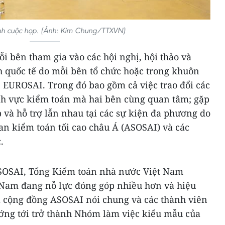
h cuộc họp. (Ảnh: Kim Chung/TTXVN)
i bên tham gia vào các hội nghị, hội thảo và
h quốc tế do mỗi bên tổ chức hoặc trong khuôn
 EUROSAI. Trong đó bao gồm cả việc trao đổi các
ĩnh vực kiểm toán mà hai bên cùng quan tâm; gặp
p và hỗ trợ lẫn nhau tại các sự kiện đa phương do
an kiểm toán tối cao châu Á (ASOSAI) và các
.
ASOSAI, Tổng Kiểm toán nhà nước Việt Nam
 Nam đang nỗ lực đóng góp nhiều hơn và hiệu
ủa cộng đồng ASOSAI nói chung và các thành viên
ớng tới trở thành Nhóm làm việc kiểu mẫu của