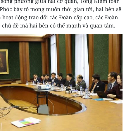
c song phương giữa hai cơ quan, Tổng Kiểm toán
hớc bày tỏ mong muốn thời gian tới, hai bên sẽ
 hoạt động trao đổi các Đoàn cấp cao, các Đoàn
 chủ đề mà hai bên có thế mạnh và quan tâm.