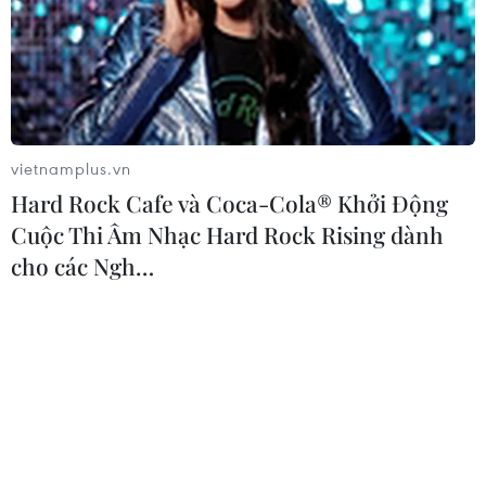
vietnamplus.vn
Hard Rock Cafe và Coca-Cola® Khởi Động
Cuộc Thi Âm Nhạc Hard Rock Rising dành
cho các Ngh…
Việt Nam mong muốn Nhật Bản hỗ trợ
phát triển công nghệ phụ trợ
19/03/2016 12:36
Tiếp Bộ trưởng Kinh tế, Thương mại Nhật Bản, Phó Thủ
tướng Nguyễn Xuân Phúc đề nghị Nhật Bản hỗ trợ Việt