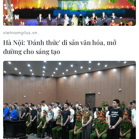
vietnamplus.vn
Hà Nội: 'Đánh thức' di sản văn hóa, mở
đường cho sáng tạo
Phó Thủ tướng Phạm Bình Minh tiếp ông Tsutomu Takebe, Cố
vấn đặc biệt Liên minh Nghị sỹ Hữu nghị Nhật-Việt đang ở thăm
và làm việc tại Việt Nam. (Ảnh: Nguyễn Dân/TTXVN)
Chiều 8/12, tại Hà Nội, Phó Thủ tướng Chính