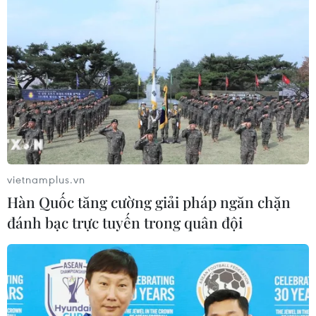
năng của Việt Nam, Hội Nông dân Việt Nam để
triển khai các hoạt động hợp tác, chia sẻ kinh
nghiệm trong phát triển sản xuất nông nghiệp
chất lượng cao theo mô hình Nhật Bản./.
(TTXVN/Vietnam+)
vietnamplus.vn
Hàn Quốc tăng cường giải pháp ngăn chặn
đánh bạc trực tuyến trong quân đội