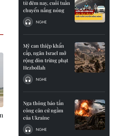
từ đêm nay, cuối tuần
chuyển nắng nóng
NGHE
Mỹ can thiệp khẩn
cấp, ngăn Israel mở
rộng đòn trừng phạt
Hezbollah
NGHE
Nga thông báo tấn
công căn cứ ngầm
ển
của Ukraine
NGHE