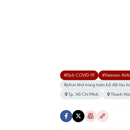
#Dịch COVID-19
#Vietnam Airli
#phun khử trùng toàn bộ đội tàu b
Tp. Hồ Chí Minh
Thanh Hó