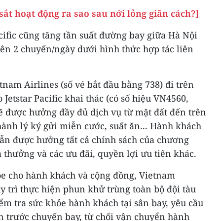
sắt hoạt động ra sao sau nới lỏng giãn cách?]
ific cũng tăng tần suất đường bay giữa Hà Nội
ên 2 chuyến/ngày dưới hình thức hợp tác liên
nam Airlines (số vé bắt đầu bằng 738) đi trên
Jetstar Pacific khai thác (có số hiệu VN4560,
 được hưởng đầy đủ dịch vụ từ mặt đất đến trên
ành lý ký gửi miễn cước, suất ăn... Hành khách
vẫn được hưởng tất cả chính sách của chương
 thưởng và các ưu đãi, quyền lợi ưu tiên khác.
ỏe cho hành khách và cộng đồng, Vietnam
duy trì thực hiện phun khử trùng toàn bộ đội tàu
iểm tra sức khỏe hành khách tại sân bay, yêu cầu
ến trước chuyến bay, từ chối vận chuyển hành