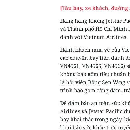
[Tàu bay, xe khách, đường 
Hãng hàng không Jetstar Pac
và Thành phố Hồ Chí Minh l
danh với Vietnam Airlines.
Hành khách mua vé của Viet
các chuyến bay liên danh do 
VN4561, VN4565, VN4566) sẽ
không bao gồm tiêu chuẩn h
là hội viên Bông Sen Vàng 
trình bao gồm cộng dặm, trả
Để đảm bảo an toàn sức kh
Airlines và Jetstar Pacific 
bay khai thác trong ngày, k
khai báo sức khỏe trực tuy