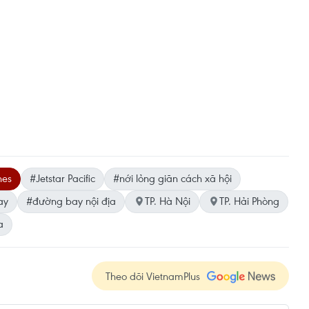
nes
#Jetstar Pacific
#nới lỏng giãn cách xã hội
ay
#đường bay nội địa
TP. Hà Nội
TP. Hải Phòng
a
Theo dõi VietnamPlus