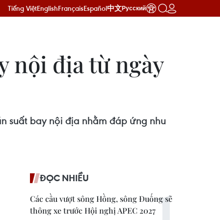
Tiếng Việt
English
Français
Español
中文
Русский
y nội địa từ ngày
 tần suất bay nội địa nhằm đáp ứng nhu
ĐỌC NHIỀU
Các cầu vượt sông Hồng, sông Đuống sẽ
thông xe trước Hội nghị APEC 2027