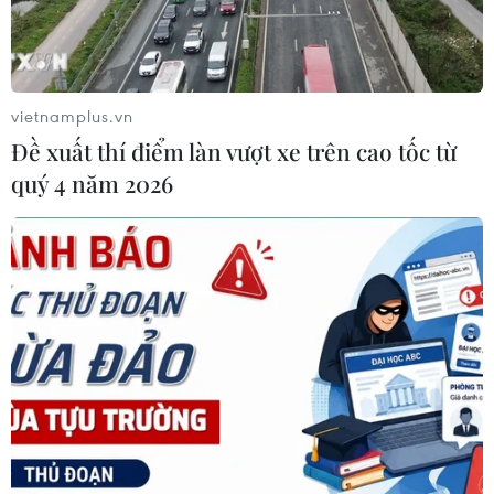
07/08/2026 04:29
vietnamplus.vn
Đề xuất thí điểm làn vượt xe trên cao tốc từ
quý 4 năm 2026
Chính sách nhà ở của nước
Bỉ tìm ra hướng đi mới
Anh - Góc tham chiếu cho
trong điều trị ung thư gan
Việt Nam
di căn
07/08/2026 04:08
07/08/2026 04:05
Nga thoái vốn nhà nước
Nga thông báo tấn công