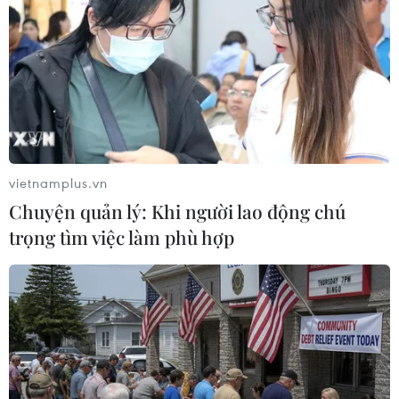
Vấn đề người di cư: Đức
Pháp cảnh giác nguy cơ
khôi phục cơ chế trả người
thao túng thông tin trước
xin tị nạn về Italy
bầu cử tổng thống năm
2027
09/08/2026 14:40
09/08/2026 07:45
vietnamplus.vn
Chuyện quản lý: Khi người lao động chú
trọng tìm việc làm phù hợp
Mỹ đánh giá thỏa thuận
Khủng hoảng nắng nóng
hòa bình Armenia-
đẩy 34 tỉnh của Pháp vào
Azerbaijan và sáng kiến
mức nguy cơ cháy rừng cao
TRIPP
08/08/2026 23:59
09/08/2026 06:56