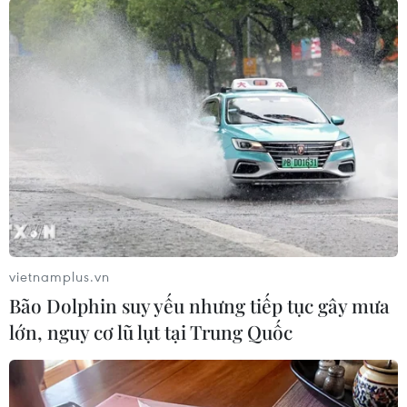
10/08/2026 02:28
Pháp bắt giữ 4 nghi phạm
Đan Mạch: Xả súng tại
trộm đồng hồ đắt tiền của
Holbaek, nhiều người bị
du khách tại Saint-Tropez
thương
10/08/2026 01:09
10/08/2026 01:04
vietnamplus.vn
Bão Dolphin suy yếu nhưng tiếp tục gây mưa
lớn, nguy cơ lũ lụt tại Trung Quốc
Xuất khẩu của Đức sang
Nghịch lý tại các cường