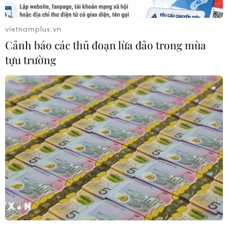
khỏi Sân bay Quốc tế
căn cứ ngầm của Ukraine
Sheremetyevo
06/08/2026 16:21
vietnamplus.vn
07/08/2026 00:22
Cảnh báo các thủ đoạn lừa đảo trong mùa
tựu trường
Tây Ban Nha: 100 người
Đức tuyên án chung thân
thiệt mạng trong vụ vượt
đối tượng gây vụ lao xe vào
biển ồ ạt vào Ceuta
đám đông ở Munich
06/08/2026 16:03
06/08/2026 15:57