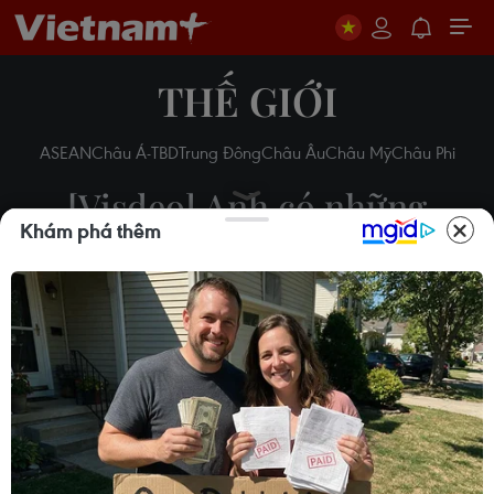
THẾ GIỚI
ASEAN
Châu Á-TBD
Trung Đông
Châu Âu
Châu Mỹ
Châu Phi
[Visdeo] Anh có những
Khám phá thêm
nhượng bộ đầu tiên trong
đàm phán với EU
20/06/2017 07:56
Theo dõi VietnamPlus