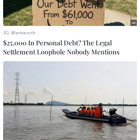
Phía Anh đã có những nhượng bộ đáng kể đầu
tiên khi nhất trí về lịch trình đàm phán từng giai
đoạn theo đề xuất của EU, và đồng ý tạm gác lại
JG Wentworth
các cuộc đàm phán thương mại tự do.
$25,000 In Personal Debt? The Legal
Settlement Loophole Nobody Mentions
Play
Video
Đêm qua theo giờ Hà Nội, Anh và Liên minh
châu Âu (EU) đã kết thúc ngày đàm phán đầu