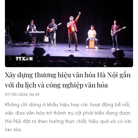
Xây dựng thương hiệu văn hóa Hà Nội gắn
với du lịch và công nghiệp văn hóa
07/05/2026 06:49
Không chỉ dừng ở khẩu hiệu hay các hoạt động bề nổi,
việc đưa văn hóa trở thành trụ cột phát triển đang được
Hà Nội đặt ra theo hướng thực chất, hiệu quả và có sức
lan tỏa.