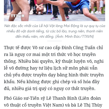
Nét đặc sắc nhất của Lễ hội Vật làng Mai Động là sự quy tụ của
nhiều đô vật danh tiếng, từ các bô lão, trung niên, thanh niên
đến thiếu niên, nhi đồng. (Ảnh: Minh Đức/TTXVN)
Thực tế được Võ sư cao cấp Đinh Công Tuấn chỉ
ra là nguy cơ mai một tri thức võ học truyền
thống. Nhiều bài quyền, kỹ thuật luyện võ, nghi
lễ võ đường hay tư liệu lịch sử môn phái vẫn
chủ yếu được truyền dạy bằng hình thức truyền
khẩu. Nếu không được ghi chép và số hóa đầy
đủ, nhiều giá trị quý có nguy cơ thất truyền.
Phó Giáo sư-Tiến sỹ Lê Thanh Bình (Liên đoàn
võ thuật cổ truyền Việt Nam) và bà Lê Thị Thùy