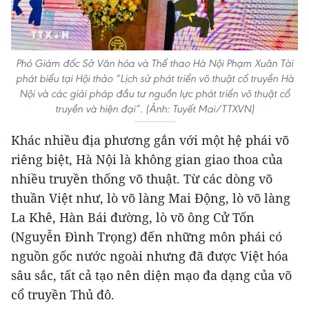
Phó Giám đốc Sở Văn hóa và Thể thao Hà Nội Phạm Xuân Tài
phát biểu tại Hội thảo “Lịch sử phát triển võ thuật cổ truyền Hà
Nội và các giải pháp đầu tư nguồn lực phát triển võ thuật cổ
truyền và hiện đại”. (Ảnh: Tuyết Mai/TTXVN)
Khác nhiều địa phương gắn với một hệ phái võ
riêng biệt, Hà Nội là không gian giao thoa của
nhiều truyền thống võ thuật. Từ các dòng võ
thuần Việt như, lò võ làng Mai Động, lò võ làng
La Khê, Hàn Bái đường, lò võ ông Cử Tốn
(Nguyễn Đình Trọng) đến những môn phái có
nguồn gốc nước ngoài nhưng đã được Việt hóa
sâu sắc, tất cả tạo nên diện mạo đa dạng của võ
cổ truyền Thủ đô.