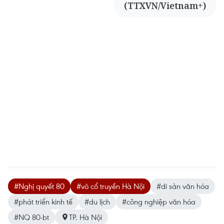
(TTXVN/Vietnam+)
#Nghị quyết 80
#võ cổ truyền Hà Nội
#di sản văn hóa
#phát triển kinh tế
#du lịch
#công nghiệp văn hóa
#NQ 80-bt
TP. Hà Nội