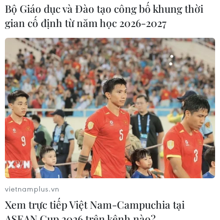
Bộ Giáo dục và Đào tạo công bố khung thời
gian cố định từ năm học 2026-2027
Đắk Nông: Xe khách đâm trực diện xe
máy, một phụ nữ tử vong
vietnamplus.vn
12/06/2021 15:18
Xem trực tiếp Việt Nam-Campuchia tại
Khoảng 17 giờ 30 ngày 12/6, trên tuyến đường tránh Gia
ASEAN Cup 2026 trên kênh nào?