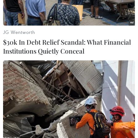
107.59.
JG Wentworth
$30k In Debt Relief Scandal: What Financial
Institutions Quietly Conceal
Hiện trường vụ tai nạn giao thông đặc biệt nghiêm trọng khiến
3 người tử vong trong chiếc xe con bị biến dạng. (Ảnh: Cục
CSGT)