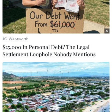
(TTXVN/Vietnam+)
JG Wentworth
$25,000 In Personal Debt? The Legal
Settlement Loophole Nobody Mentions
#Hưng Yên
#tai nạn giao thông
#Pháp Vân-Cầu Giẽ
#Nạn nhân
#Tử vong
#Ôtô tải
#Lấn làn