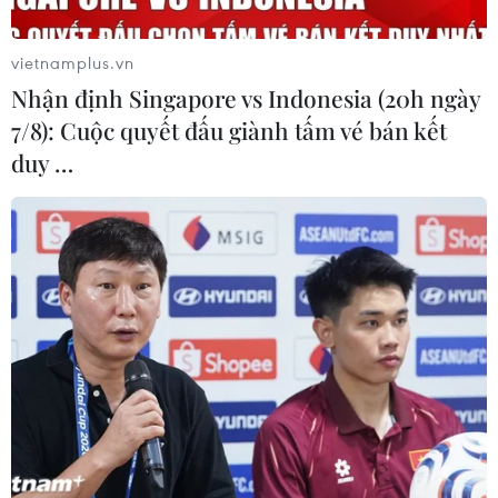
vietnamplus.vn
Nhận định Singapore vs Indonesia (20h ngày
7/8): Cuộc quyết đấu giành tấm vé bán kết
duy …
Bình Phước: Xe bồn mất lái lao lên vỉa hè,
đâm xuyên 3 kiốt tạp hóa
03/06/2021 11:29
Khi chiếc xe bồn chở dầu điều lao lên vỉa hè, chủ cửa
hàng tạp hóa không tránh kịp nên bị thương nặng phải
đưa đi cấp cứu, nhiều nhân viên và những người khác
may mắn hơn đã thoát nạn.