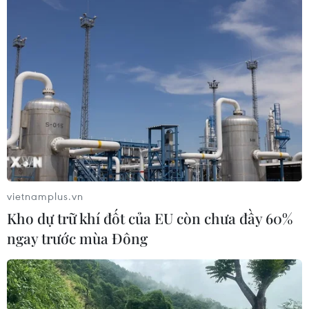
tải và ôtô làm 3 người tử vong
13/06/2021 11:33
Vào khoảng 15h05 ngày 13/6, tại Km9+500 đường nối 2
cao tốc 5B và Pháp Vân-Cầu Giẽ, thuộc địa phận xã
Đặng Lễ, huyện Ân Thi, tỉnh Hưng Yên xảy ra vụ tai nạn
giao thông đặc biệt nghiêm trọng.
vietnamplus.vn
Kho dự trữ khí đốt của EU còn chưa đầy 60%
ngay trước mùa Đông