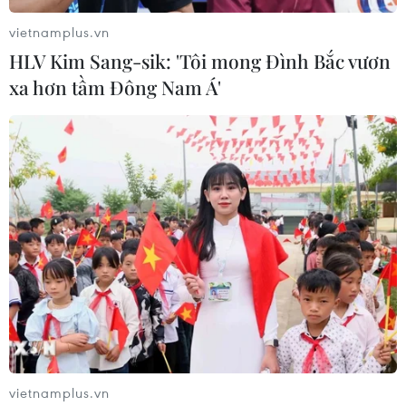
vietnamplus.vn
HLV Kim Sang-sik: 'Tôi mong Đình Bắc vươn
xa hơn tầm Đông Nam Á'
Đắk Lắk: Tai nạn giao thông nghiêm trọng
khiến nhiều người thương vong
06/06/2021 04:37
Bệnh viện Đa khoa thị xã Buôn Hồ đã huy động lực
lượng đến hiện trường để hỗ trợ cấp cứu và phân loại
bệnh nhân nặng, đưa bệnh nhân đi cấp cứu.
vietnamplus.vn