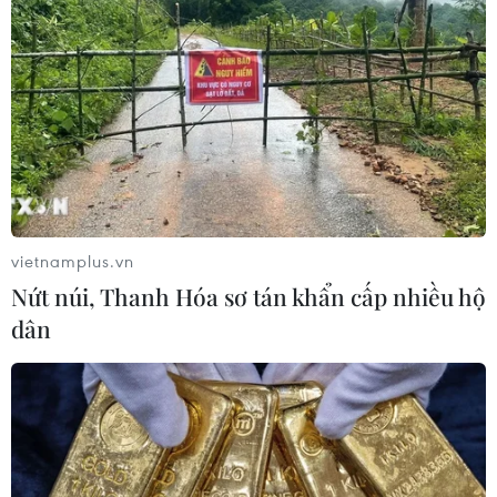
vietnamplus.vn
Nứt núi, Thanh Hóa sơ tán khẩn cấp nhiều hộ
dân