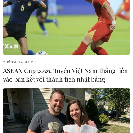
Chủ xe theo giấy đăng ký xe là Trần Văn Triệu,
địa chỉ tại tổ 4B, Phố Cò, thành phố Sông Công,
tỉnh Thái Nguyên. Xe được kiểm định lần gần
nhất ngày 10/7/2020 tại Trung tâm Đăng kiểm
xe cơ giới 2003D-tỉnh Thái Nguyên, có hạn kiểm
định đến hết ngày 9/7/2021.
vietnamplus.vn
Cục Đăng kiểm đã giao các Giám đốc Trung tâm
ASEAN Cup 2026: Tuyển Việt Nam thẳng tiến
Đăng kiểm xe cơ giới tại tỉnh Hưng Yên tiếp tục
vào bán kết với thành tích nhất bảng
phối hợp với các cơ quan chức năng điều tra
nguyên nhân tai nạn.
Công an huyện Ân Thi đang phối hợp với các
đơn vị liên quan tiến hành xác minh, điều tra
vụ tai nạn giao thông trên và củng cố hồ sơ xử
lý./.