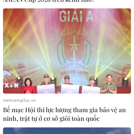
Nghĩa, đoạn qua Tổ 5, phường Nghĩa Trung, thành phố
Gia Nghĩa, một vụ tai nạn giao thông nghiêm trọng xảy
ra, làm một người phụ nữ tử vong.
vietnamplus.vn
Bế mạc Hội thi lực lượng tham gia bảo vệ an
ninh, trật tự ở cơ sở giỏi toàn quốc
Hưng Yên: Tai nạn nghiêm trọng giữa xe