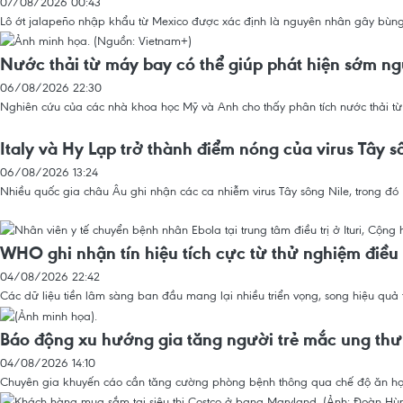
07/08/2026 00:43
Lô ớt jalapeño nhập khẩu từ Mexico được xác định là nguyên nhân gây bùng 
Nước thải từ máy bay có thể giúp phát hiện sớm ng
06/08/2026 22:30
Nghiên cứu của các nhà khoa học Mỹ và Anh cho thấy phân tích nước thải từ
Italy và Hy Lạp trở thành điểm nóng của virus Tây s
06/08/2026 13:24
Nhiều quốc gia châu Âu ghi nhận các ca nhiễm virus Tây sông Nile, trong đó 
WHO ghi nhận tín hiệu tích cực từ thử nghiệm điều 
04/08/2026 22:42
Các dữ liệu tiền lâm sàng ban đầu mang lại nhiều triển vọng, song hiệu quả 
Báo động xu hướng gia tăng người trẻ mắc ung thư
04/08/2026 14:10
Chuyên gia khuyến cáo cần tăng cường phòng bệnh thông qua chế độ ăn hợp l