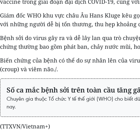
vaccine trong giai đoạn đại dịch COVID-19, cùng vớ
Giám đốc WHO khu vực châu Âu Hans Kluge kêu gọi t
với những người dễ bị tổn thương, thu hẹp khoảng 
Bệnh sởi do virus gây ra và dễ lây lan qua trò chuy
chứng thường bao gồm phát ban, chảy nước mũi, ho
Biến chứng của bệnh có thể do sự nhân lên của viru
(croup) và viêm não./.
Số ca mắc bệnh sởi trên toàn cầu tăng g
Chuyên gia thuộc Tổ chức Y tế thế giới (WHO) cho biết d
nay.
(TTXVN/Vietnam+)