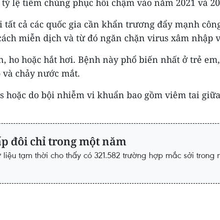
i tỷ lệ tiêm chủng phục hồi chậm vào năm 2021 và 20
ất cả các quốc gia cần khẩn trương đẩy mạnh công t
cách miễn dịch và từ đó ngăn chặn virus xâm nhập 
ện, ho hoặc hắt hơi. Bệnh này phổ biến nhất ở trẻ em
 và chảy nước mắt.
s hoặc do bội nhiễm vi khuẩn bao gồm viêm tai giữa
ấp đôi chỉ trong một năm
ữ liệu tạm thời cho thấy có 321.582 trường hợp mắc sởi tro