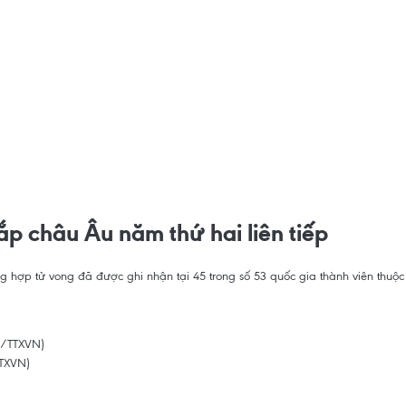
p châu Âu năm thứ hai liên tiếp
g hợp tử vong đã được ghi nhận tại 45 trong số 53 quốc gia thành viên thu
TTXVN)