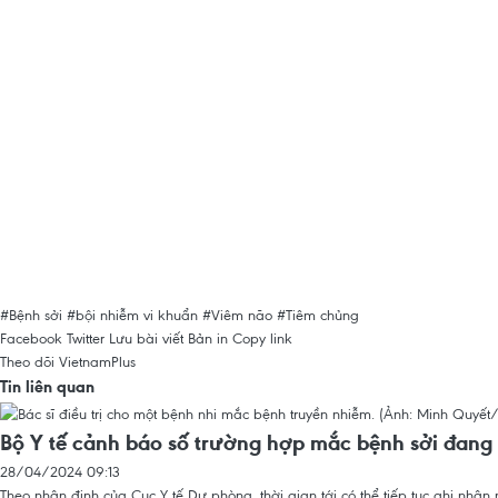
#Bệnh sởi
#bội nhiễm vi khuẩn
#Viêm não
#Tiêm chủng
Facebook
Twitter
Lưu bài viết
Bản in
Copy link
Theo dõi VietnamPlus
Tin liên quan
Bộ Y tế cảnh báo số trường hợp mắc bệnh sởi đang 
28/04/2024 09:13
Theo nhận định của Cục Y tế Dự phòng, thời gian tới có thể tiếp tục ghi nhận 