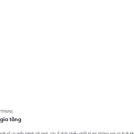
gia tăng
một số ca mắc bệnh sởi mới, các ổ dịch nhiều nhất là tại những nơi có tỷ lệ t