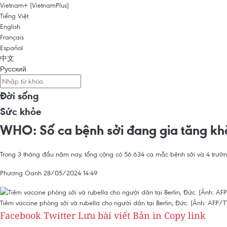
Vietnam+ (VietnamPlus)
Tiếng Việt
English
Français
Español
中文
Русский
Đời sống
Sức khỏe
WHO: Số ca bệnh sởi đang gia tăng khắ
Trong 3 tháng đầu năm nay, tổng cộng có 56.634 ca mắc bệnh sởi và 4 trườn
Phương Oanh
28/05/2024 14:49
Tiêm vaccine phòng sởi và rubella cho người dân tại Berlin, Đức. (Ảnh: AFP/
Facebook
Twitter
Lưu bài viết
Bản in
Copy link