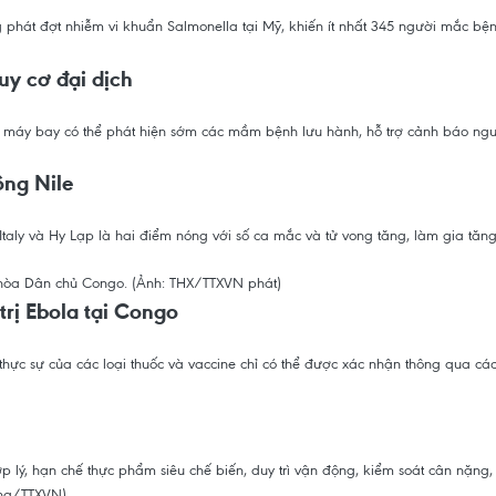
phát đợt nhiễm vi khuẩn Salmonella tại Mỹ, khiến ít nhất 345 người mắc bệ
uy cơ đại dịch
 máy bay có thể phát hiện sớm các mầm bệnh lưu hành, hỗ trợ cảnh báo nguy
ông Nile
Italy và Hy Lạp là hai điểm nóng với số ca mắc và tử vong tăng, làm gia tăn
trị Ebola tại Congo
thực sự của các loại thuốc và vaccine chỉ có thể được xác nhận thông qua cá
ý, hạn chế thực phẩm siêu chế biến, duy trì vận động, kiểm soát cân nặng, 