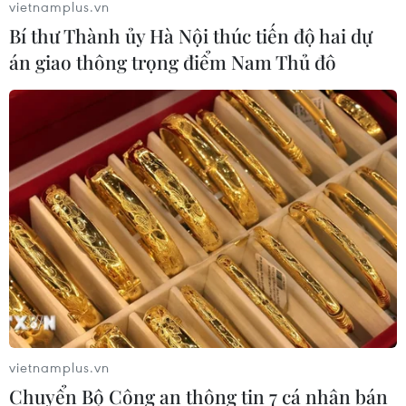
vietnamplus.vn
Bí thư Thành ủy Hà Nội thúc tiến độ hai dự
án giao thông trọng điểm Nam Thủ đô
vietnamplus.vn
Chuyển Bộ Công an thông tin 7 cá nhân bán