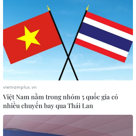
07/08/2026 23:08
Xây dựng và phát triển Việt Nam trở
thành quốc gia biển mạnh
07/08/2026 22:30
Ngân hàng Trung ương Trung Quốc
mua thêm 20 tấn vàng trong tháng 7
vietnamplus.vn
07/08/2026 15:21
Việt Nam nằm trong nhóm 5 quốc gia có
nhiều chuyến bay qua Thái Lan
Xem thêm