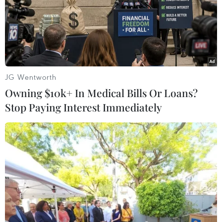
JG Wentworth
Owning $10k+ In Medical Bills Or Loans?
Stop Paying Interest Immediately
#Đắk Lắk
#Thành phố Buôn Ma Thuột
#Trung tâm logistics vùng Tây Nguyên
#Phát triển dịch vụ logistics
Đắk Lắk