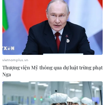
Nghị quyết số 72/2022/QH15 về thí điểm một số cơ
chế, chính sách đặc thù phát triển thành phố Buôn Ma
Thuột, tỉnh Đắk Lắk có hiệu lực thi hành từ ngày
1/1/2023 và được thực hiện trong 5 năm.
vietnamplus.vn
Thượng viện Mỹ thông qua dự luật trừng phạt
Nga