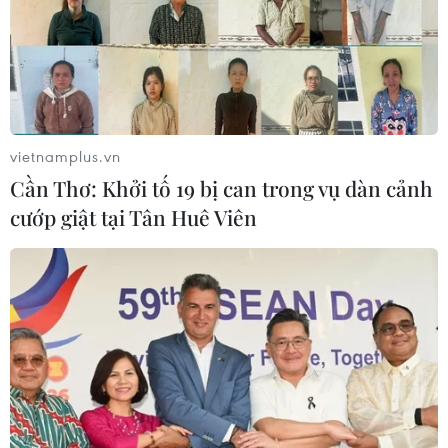
vietnamplus.vn
Cần Thơ: Khởi tố 19 bị can trong vụ dàn cảnh
cướp giật tại Tân Huê Viên