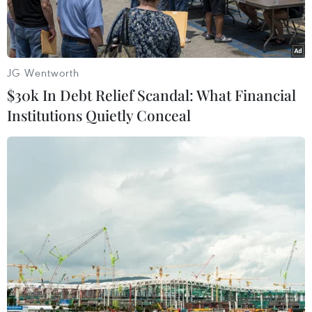
Ma Thuột.
JG Wentworth
$30k In Debt Relief Scandal: What Financial
Institutions Quietly Conceal
Khu vực ngã 6, trung tâm thành phố Buôn Ma Thuột, Đắk Lắk.
(Ảnh: Tuấn Anh/TTXVN)
Ủy ban Nhân dân tỉnh Đắk Lắk vừa ban hành
kế hoạch hoàn thiện kết cấu hạ tầng cụm công