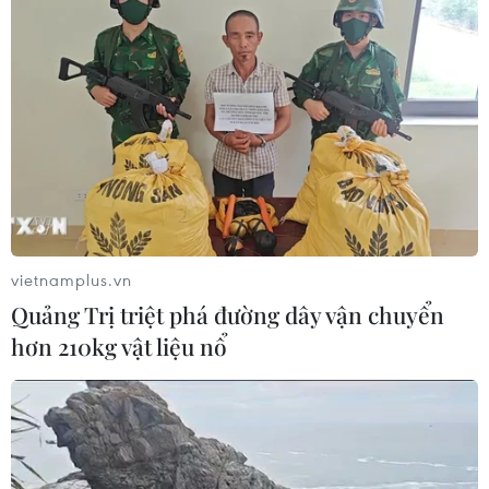
08/08/2026 13:28
Sông Hồng và khát vọng kiến tạo Hà
Nội trở thành đô thị toàn cầu
08/08/2026 13:13
Nông sản Việt Nam còn nhiều dư địa
tại thị trường Algeria
vietnamplus.vn
08/08/2026 12:55
Quảng Trị triệt phá đường dây vận chuyển
hơn 210kg vật liệu nổ
Kết luận thanh tra về cơ sở nhà, đất
dôi dư sau sắp xếp tại thành phố Hải
Phòng
08/08/2026 12:53