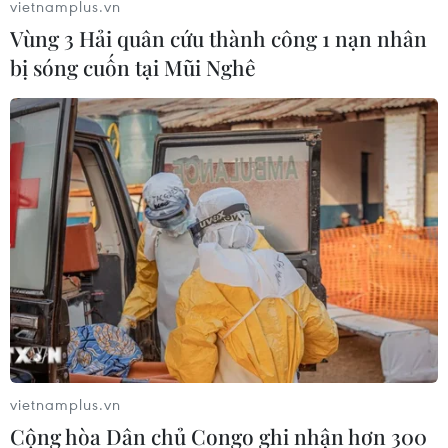
vietnamplus.vn
Vùng 3 Hải quân cứu thành công 1 nạn nhân
bị sóng cuốn tại Mũi Nghê
Dự thảo Nghị quyết thí điểm một số cơ
chế đặc thù cho Buôn Ma Thuột
07/11/2022 02:42
Sáng 7/11, Quốc hội nghe trình bày Tờ trình, Báo cáo
thẩm tra dự án Luật Đấu thầu (sửa đổi) và thảo luận về
dự thảo Nghị quyết thí điểm một số cơ chế, chính sách
đặc thù phát triển TP Buôn Ma Thuột.
vietnamplus.vn
Cộng hòa Dân chủ Congo ghi nhận hơn 300