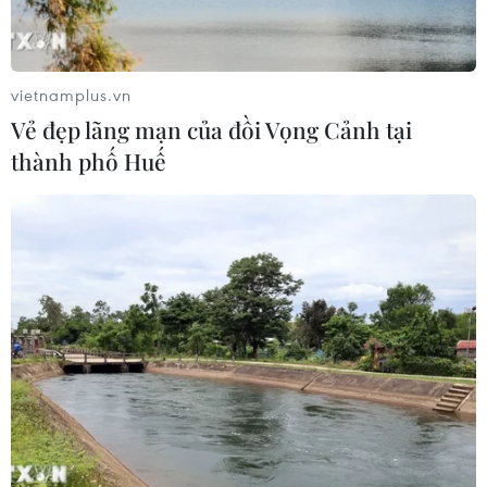
Grab bị phạt 1,36 tỷ đồng do vi phạm
quy định bảo vệ quyền lợi người tiêu
dùng
vietnamplus.vn
08/08/2026 04:15
Vẻ đẹp lãng mạn của đồi Vọng Cảnh tại
thành phố Huế
Thương mại Việt Nam-Australia
hướng tới những động lực tăng
trưởng mới
08/08/2026 03:29
Hà Nội kiên quyết xử lý vi phạm tại
hồ Đồng Đò
08/08/2026 03:29