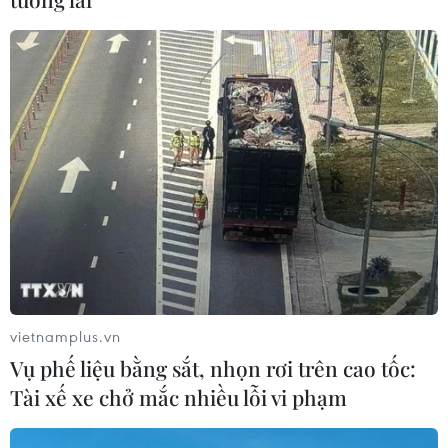
thác 2 triệu thùng dầu mỗi ngày
08/08/2026 00:12
Những tư duy mới về
phát triển quốc gia biển mạnh
07/08/2026 23:55
Canada, Mỹ đàm phán thỏa thuận
thương mại tạm thời nhằm hạ nhiệt
căng thẳng
vietnamplus.vn
07/08/2026 23:53
Vụ phế liệu bằng sắt, nhọn rơi trên cao tốc:
Tài xế xe chở mắc nhiều lỗi vi phạm
Việt Nam khẳng định vị thế tại triển
lãm thương mại quốc tế của Ấn Độ