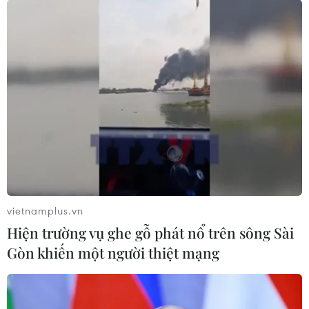
vietnamplus.vn
Hiện trường vụ ghe gỗ phát nổ trên sông Sài
Thí điểm một số chính sách đặc thù phát
Gòn khiến một người thiệt mạng
triển thành phố Buôn Ma Thuột
30/11/2022 22:15