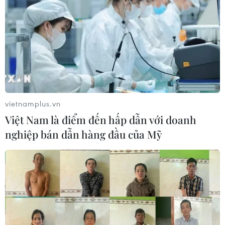
Phát triển Buôn Ma Thuột xứng tầm trung
tâm vùng Tây Nguyên
04/02/2023 01:51
Cùng với nhiều quyết sách lớn từ Trung ương, thành phố
Buôn Ma Thuột đang tập trung nguồn lực để phát triển
xứng tầm là đô thị trung tâm vùng Tây Nguyên.
vietnamplus.vn
Việt Nam là điểm đến hấp dẫn với doanh
nghiệp bán dẫn hàng đầu của Mỹ