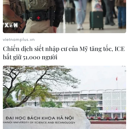
Cầu Đắk Lung sập sau cú
tông của xe tải cẩu, 2 người thoát
chết
06/08/2026 09:00
vietnamplus.vn
Xem thêm
Chiến dịch siết nhập cư của Mỹ tăng tốc, ICE
bắt giữ 51.000 người
CƠ QUAN CHỦ QUẢN: THÔNG TẤN XÃ VIỆT NAM
Tổng Biên tập: TRẦN TIẾN DUẨN
Phó Tổng Biên tập: NGUYỄN THỊ TÁM, KHÚC THANH
THỦY