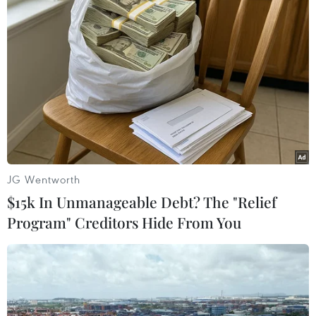
TIN LIÊN QUAN
JG Wentworth
$15k In Unmanageable Debt? The "Relief
Program" Creditors Hide From You
Bốn ngày nghỉ lễ Quốc