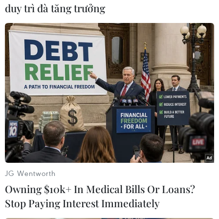
duy trì đà tăng trưởng
Bốn ngày
nghỉ lễ Quốc khánh 2024:
Toàn quốc xảy ra 257 vụ tai
nạn giao thông
Trong 4 ngày nghỉ lễ dịp Quốc khánh 2024 (từ
31/8-3/9/2024), cả nước xảy ra 257 vụ tai nạn
giao thông, giảm 9,82% so với cùng kỳ năm
ngoái; làm 124 người chết, giảm 22,5% và 193
người bị thương.
(TTXVN/Vietnam+)
JG Wentworth
Owning $10k+ In Medical Bills Or Loans?
Stop Paying Interest Immediately