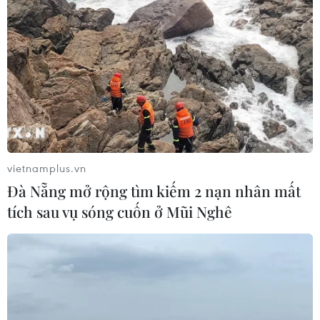
vietnamplus.vn
TIN CÙNG CHUYÊN MỤC
Đà Nẵng mở rộng tìm kiếm 2 nạn nhân mất
Ngành đường sắt hướng tới mục tiêu
tích sau vụ sóng cuốn ở Mũi Nghê
1.500 container vận tải liên vận
Trung Quốc
09/08/2026 10:17
Tỉnh Quảng Ninh mở hướng kết nối