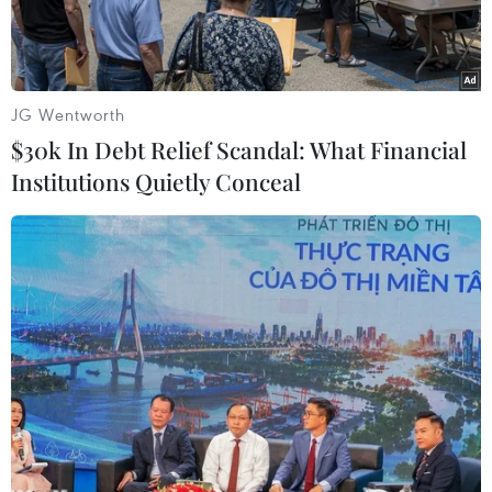
JG Wentworth
$30k In Debt Relief Scandal: What Financial
Institutions Quietly Conceal
Hiện trường xảy ra vụ tai nạn giao thông khiến 7 người bị
thương. (Nguồn: Báo Giao thông)
Theo thông tin từ Phòng Cảnh sát Phòng cháy,
chữa cháy và Cứu nạn, cứu hộ (Công an tỉnh
Thanh Hóa), rạng sáng 6/9, trên tuyến cao tốc
Mai Sơn-Quốc lộ 45 (đoạn qua xã Thiệu Hợp,