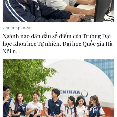
vietnamplus.vn
Ngành nào dẫn đầu số điểm của Trường Đại
học Khoa học Tự nhiên, Đại học Quốc gia Hà
Nội n…
Xảy ra 118 vụ tai nạn giao thông, làm chết
56 người trong 2 ngày đầu kỳ nghỉ lễ
01/09/2024 12:03
Tính chung trong 2 ngày nghỉ đầu tiên của dịp nghỉ lễ
Quốc khánh 2/9, toàn quốc xảy ra 118 vụ tai nạn giao
thông đều trên đường bộ, làm chết 56 người, bị thương
87 người.