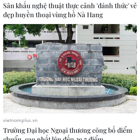
Sân khấu nghệ thuật thực cảnh 'đánh thức' vẻ
đẹp huyền thoại vùng hồ Nà Hang
vietnamplus.vn
Trường Đại học Ngoại thương công bố điểm
chuẩn, cao nhất lên đến 29,7 điểm