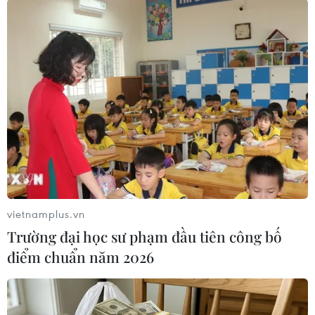
#Cao tốc Mai Sơn-Quốc lộ 45
#Tai nạn giao thông
Thanh Hóa
vietnamplus.vn
Trường đại học sư phạm đầu tiên công bố
điểm chuẩn năm 2026
Theo dõi VietnamPlus