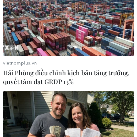
khánh 2024: Toàn quốc xảy ra 257 vụ tai
nạn giao thông
03/09/2024 14:37
Trong 4 ngày nghỉ lễ dịp Quốc khánh 2024 (từ 31/8-
3/9/2024), cả nước xảy ra 257 vụ tai nạn giao thông,
giảm 9,82% so với cùng kỳ năm ngoái; làm 124 người
chết, giảm 22,5% và 193 người bị thương.
vietnamplus.vn
Hải Phòng điều chỉnh kịch bản tăng trưởng,
quyết tâm đạt GRDP 13%