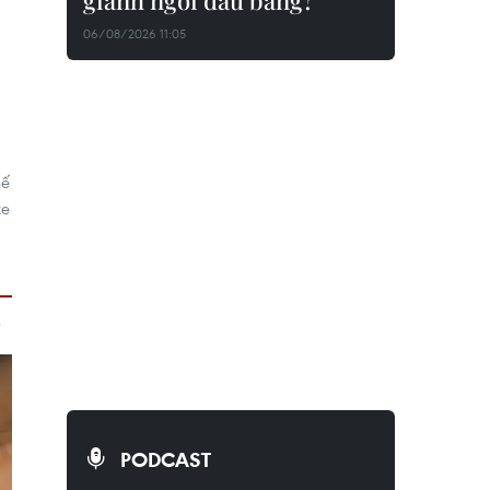
giành ngôi đầu bảng?
06/08/2026 11:05
hế
xe
PODCAST