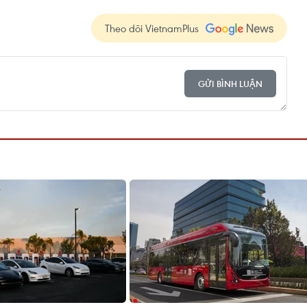
Theo dõi VietnamPlus
GỬI BÌNH LUẬN