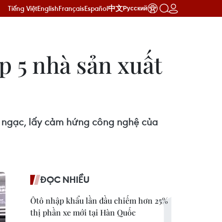
Tiếng Việt
English
Français
Español
中文
Русский
p 5 nhà sản xuất
h ngạc, lấy cảm hứng công nghệ của
ĐỌC NHIỀU
Ôtô nhập khẩu lần đầu chiếm hơn 25%
thị phần xe mới tại Hàn Quốc