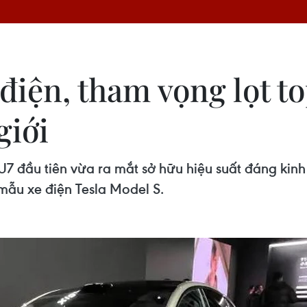
điện, tham vọng lọt to
giới
7 đầu tiên vừa ra mắt sở hữu hiệu suất đáng kin
mẫu xe điện Tesla Model S.