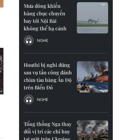
Mưa dông khiến
hàng chục chuyến
bay tới Nội Bài
không thể hạ cánh
NGHE
Houthi bị nghi đứng
sau vụ tấn công đánh
chìm tàu hàng Ấn Độ
trên Biển Đỏ
NGHE
Tổng thống Nga thay
đổi vị trí các chỉ huy
tại mặt trận Ukraine