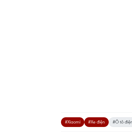
#Xiaomi
#Xe điện
#Ô tô điệ