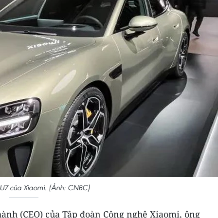
U7 của Xiaomi. (Ảnh: CNBC)
hành (CEO) của Tập đoàn Công nghệ Xiaomi, ông