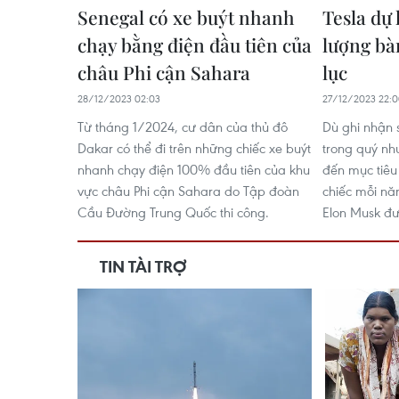
Senegal có xe buýt nhanh
Tesla dự
chạy bằng điện đầu tiên của
lượng bà
châu Phi cận Sahara
lục
28/12/2023 02:03
27/12/2023 22:
Từ tháng 1/2024, cư dân của thủ đô
Dù ghi nhận 
Dakar có thể đi trên những chiếc xe buýt
trong quý nh
nhanh chạy điện 100% đầu tiên của khu
đến mục tiêu
vực châu Phi cận Sahara do Tập đoàn
chiếc mỗi n
Cầu Đường Trung Quốc thi công.
Elon Musk đư