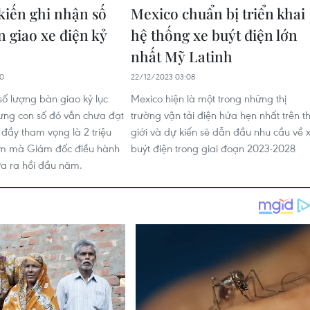
 kiến ghi nhận số
Mexico chuẩn bị triển khai
n giao xe điện kỷ
hệ thống xe buýt điện lớn
nhất Mỹ Latinh
00
22/12/2023 03:08
số lượng bàn giao kỷ lục
Mexico hiện là một trong những thị
ưng con số đó vẫn chưa đạt
trường vận tải điện hứa hẹn nhất trên t
 đầy tham vọng là 2 triệu
giới và dự kiến sẽ dẫn đầu nhu cầu về 
ăm mà Giám đốc điều hành
buýt điện trong giai đoạn 2023-2028
a ra hồi đầu năm.