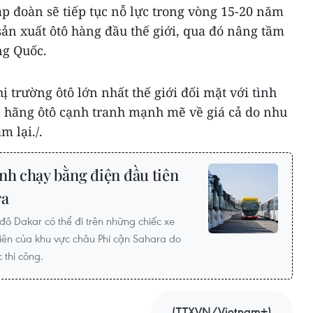
 đoàn sẽ tiếp tục nỗ lực trong vòng 15-20 năm
ản xuất ôtô hàng đầu thế giới, qua đó nâng tầm
ng Quốc.
ị trường ôtô lớn nhất thế giới đối mặt với tình
ác hãng ôtô cạnh tranh mạnh mẽ về giá cả do nhu
m lại./.
nh chạy bằng điện đầu tiên
ra
đô Dakar có thể đi trên những chiếc xe
iên của khu vực châu Phi cận Sahara do
thi công.
(TTXVN/Vietnam+)