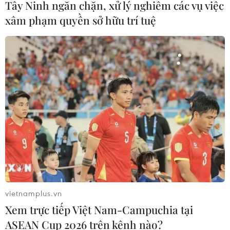
Tây Ninh ngăn chặn, xử lý nghiêm các vụ việc
xâm phạm quyền sở hữu trí tuệ
vietnamplus.vn
Xem trực tiếp Việt Nam-Campuchia tại
ASEAN Cup 2026 trên kênh nào?