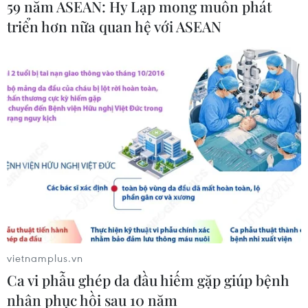
59 năm ASEAN: Hy Lạp mong muốn phát
triển hơn nữa quan hệ với ASEAN
Sembcorp hỗ trợ thiết bị y tế điều trị bệnh
nhân nặng tại Bình Dương
vietnamplus.vn
17/09/2021 10:18
Ca vi phẫu ghép da đầu hiếm gặp giúp bệnh
Sembcorp cung cấp một hệ thống xét nghiệm RT-PCR và
nhân phục hồi sau 10 năm