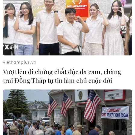
(TTXVN/Vietnam+)
vietnamplus.vn
Vượt lên di chứng chất độc da cam, chàng
trai Đồng Tháp tự tin làm chủ cuộc đời
#dương tính với SARS-CoV-2
#bình dương
#giãn cách xã hội
#trạm y tế lưu động
Bình Dương