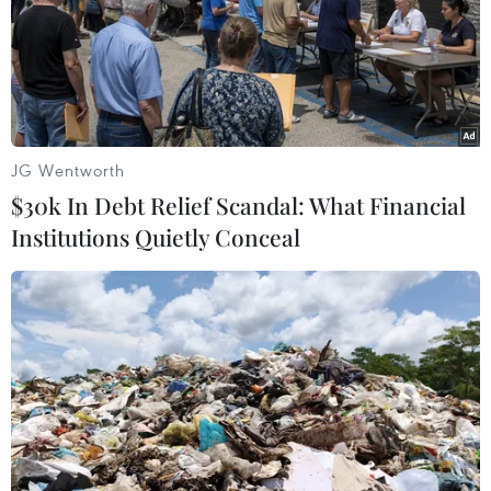
Tp. Hồ Chí Minh
Theo dõi VietnamPlus
JG Wentworth
$30k In Debt Relief Scandal: What Financial
Institutions Quietly Conceal
TIN LIÊN QUAN