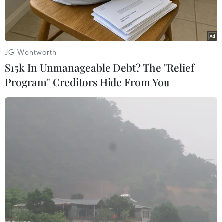
JG Wentworth
$15k In Unmanageable Debt? The "Relief
Program" Creditors Hide From You
Khu vực phát hiện chùm ca lây nhiễm trong ''vùng xanh'' tại
Bình Dương. (Ảnh: TTXVN phát)
Ngày 20/9, Ủy ban Nhân dân phường Phú Cường
cho biết ngành y tế thành phố Thủ Dầu Một, tỉnh