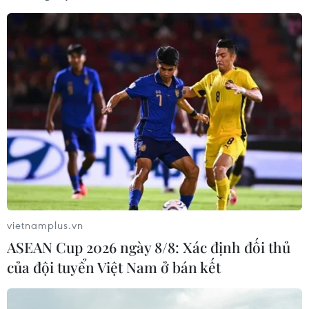
12 máy thở BIPAP cao cấp cho Bệnh viện Đa khoa tỉnh
Bình Dương và 65 thiết bị theo dõi bệnh nhân cho Bệnh
viện Quốc tế Becamex.
vietnamplus.vn
ASEAN Cup 2026 ngày 8/8: Xác định đối thủ
của đội tuyển Việt Nam ở bán kết
Hướng về cơ sở phòng chống dịch: Trạm Y