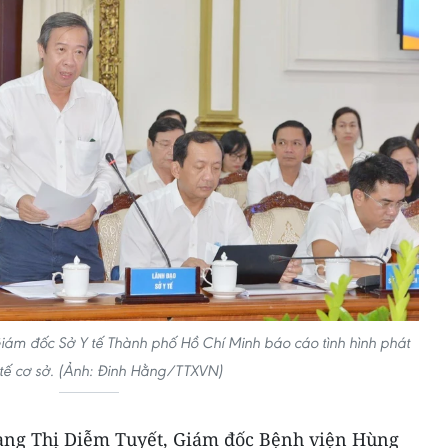
ám đốc Sở Y tế Thành phố Hồ Chí Minh báo cáo tình hình phát
y tế cơ sở. (Ảnh: Đinh Hằng/TTXVN)
àng Thị Diễm Tuyết, Giám đốc Bệnh viện Hùng