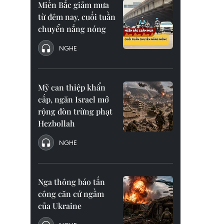
Miền Bắc giảm mưa
từ đêm nay, cuối tuần
chuyển nắng nóng
NGHE
Mỹ can thiệp khẩn
cấp, ngăn Israel mở
rộng đòn trừng phạt
Hezbollah
NGHE
Nga thông báo tấn
công căn cứ ngầm
của Ukraine