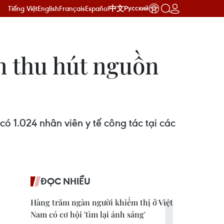
Tiếng Việt
English
Français
Español
中文
Русский
án thu hút nguồn
 1.024 nhân viên y tế công tác tại các
ĐỌC NHIỀU
Hàng trăm ngàn người khiếm thị ở Việt
Nam có cơ hội 'tìm lại ánh sáng'