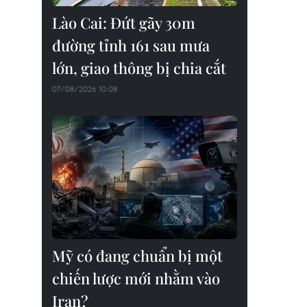
Lào Cai: Đứt gãy 30m
đường tỉnh 161 sau mưa
lớn, giao thông bị chia cắt
07/08/2026 10:08
Mỹ có đang chuẩn bị một
chiến lược mới nhằm vào
Iran?