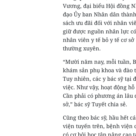
Vương, đại biểu Hội đồng 
đạo Ủy ban Nhân dân thành
sách ưu đãi đối với nhân viên
giữ được nguồn nhân lực có
nhân viên y tế bỏ y tế cơ sở
thường xuyên.
“Mười năm nay, mỗi tuần, 
khám sản phụ khoa và đào 
Tuy nhiên, các y bác sỹ tại 
việc. Như vậy, hoạt động hỗ 
Cần phải có phương án lâu dà
sở,” bác sỹ Tuyết chia sẻ.
Cũng theo bác sỹ, hầu hết c
viện tuyến trên, bệnh viện
có cơ hội học tập nâng cao 