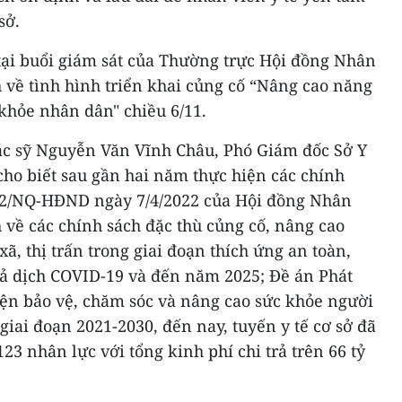
sở.
tại buổi giám sát của Thường trực Hội đồng Nhân
về tình hình triển khai củng cố “Nâng cao năng
 khỏe nhân dân" chiều 6/11.
bác sỹ Nguyễn Văn Vĩnh Châu, Phó Giám đốc Sở Y
cho biết sau gần hai năm thực hiện các chính
022/NQ-HĐND ngày 7/4/2022 của Hội đồng Nhân
về các chính sách đặc thù củng cố, nâng cao
ã, thị trấn trong giai đoạn thích ứng an toàn,
quả dịch COVID-19 và đến năm 2025; Đề án Phát
iện bảo vệ, chăm sóc và nâng cao sức khỏe người
giai đoạn 2021-2030, đến nay, tuyến y tế cơ sở đã
23 nhân lực với tổng kinh phí chi trả trên 66 tỷ