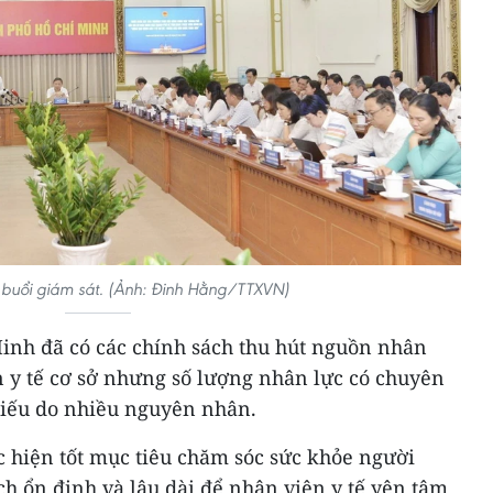
buổi giám sát. (Ảnh: Đinh Hằng/TTXVN)
nh đã có các chính sách thu hút nguồn nhân
ến y tế cơ sở nhưng số lượng nhân lực có chuyên
hiếu do nhiều nguyên nhân.
ực hiện tốt mục tiêu chăm sóc sức khỏe người
h ổn định và lâu dài để nhân viên y tế yên tâm