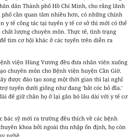
Nhân dân Thành phố Hồ Chí Minh, cho rằng lãnh
 phố cần quan tâm nhiều hơn, có những chính
 y tế công tác tại tuyến y tế cơ sở thì mới có thể
 chất lượng chuyên môn. Thực tế, tình trạng
 để tìm cơ hội khác ở các tuyến trên diễn ra
Bệnh viện Hùng Vương đều đưa nhân viên xuống
tạo chuyên môn cho Bệnh viện huyện Cần Giờ.
đây được đào tạo xong một thời gian thì lại nghỉ
trợ tuyến dưới giống như đang 'bắt cóc bỏ đĩa.'
i để giữ chân họ ở lại gắn bó lâu dài với y tế cơ
ác bác sỹ mới ra trường đều thích về các bệnh
 chuyên khoa bởi ngoài thu nhập ổn định, họ còn
tay nghề.