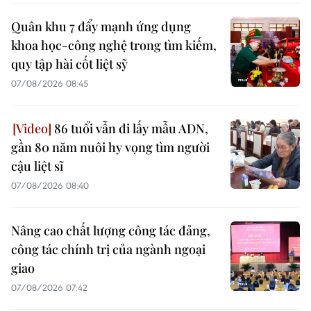
Quân khu 7 đẩy mạnh ứng dụng
khoa học-công nghệ trong tìm kiếm,
quy tập hài cốt liệt sỹ
07/08/2026 08:45
86 tuổi vẫn đi lấy mẫu ADN,
gần 80 năm nuôi hy vọng tìm người
cậu liệt sĩ
07/08/2026 08:40
Nâng cao chất lượng công tác đảng,
công tác chính trị của ngành ngoại
giao
07/08/2026 07:42