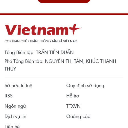
CƠ QUAN CHỦ QUẢN: THÔNG TẤN XÃ VIỆT NAM
Tổng Biên tập: TRẦN TIẾN DUẨN
Phó Tổng Biên tập: NGUYỄN THỊ TÁM, KHÚC THANH
THỦY
Sở hữu trí tuệ
Quy định sử dụng
RSS
Hỗ trợ
Ngôn ngữ
TTXVN
Dịch vụ tin
Quảng cáo
Liên hệ