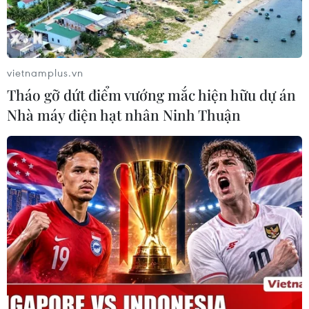
vietnamplus.vn
Tháo gỡ dứt điểm vướng mắc hiện hữu dự án
Nhà máy điện hạt nhân Ninh Thuận
Đồng chí Đinh Đăng Quang, Phó Tổng giám đốc TTXVN, Chỉ
huy trưởng kiêm Chính trị viên Ban Chỉ huy quân sự TTXVN chia
sẻ tại buổi lễ. (Ảnh: PV/Vietnam+)