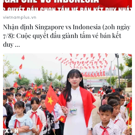
vietnamplus.vn
Nhận định Singapore vs Indonesia (20h ngày
7/8): Cuộc quyết đấu giành tấm vé bán kết
Các đồng chí cán bộ, hội viên Hội cựu chiến binh TTXVN thắp
duy …
hương tưởng nhớ các liệt sỹ. (Ảnh: PV/Vietnam+)
(Vietnam+)