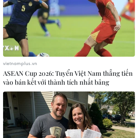
Các đại biểu chụp ảnh lưu niệm tại buổi lễ. (Ảnh: PV/Vietnam+)
vietnamplus.vn
ASEAN Cup 2026: Tuyển Việt Nam thẳng tiến
vào bán kết với thành tích nhất bảng
Lễ chào cờ. (Ảnh: PV/Vietnam+)