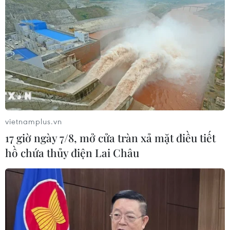
vietnamplus.vn
17 giờ ngày 7/8, mở cửa tràn xả mặt điều tiết
hồ chứa thủy điện Lai Châu
TIN CÙNG CHUYÊN MỤC
Bế mạc Hội thi lực lượng tham gia
bảo vệ an ninh, trật tự ở cơ sở giỏi
toàn quốc