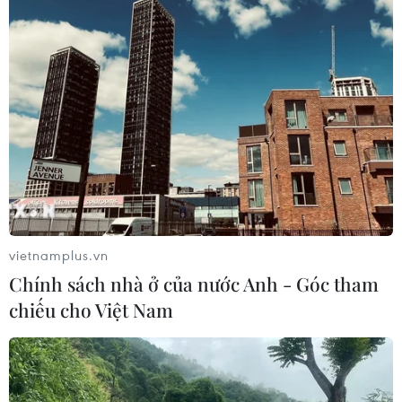
Tăng sự lãnh đạo của Đảng với vận động
xây dựng nông thôn mới
15/12/2016 14:21
Thường trực Ban Bí thư ban hành Chỉ thị về tăng cường
sự lãnh đạo của Đảng đối với cuộc vận động "Toàn dân
đoàn kết xây dựng nông thôn mới, đô thị văn minh."
vietnamplus.vn
Chính sách nhà ở của nước Anh - Góc tham
chiếu cho Việt Nam