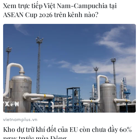
Xem trực tiếp Việt Nam-Campuchia tại
ASEAN Cup 2026 trên kênh nào?
TIN LIÊN QUAN
vietnamplus.vn
Bảo vệ chủ quyền trên biển - Nhiệm vụ
Kho dự trữ khí đốt của EU còn chưa đầy 60%
đặc biệt của tập đoàn PVN
ngay trước mùa Đông