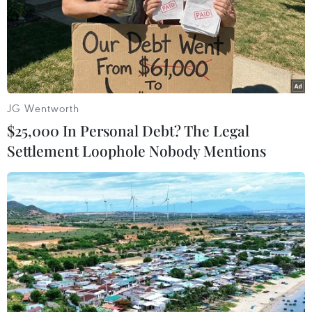
JG Wentworth
$25,000 In Personal Debt? The Legal
Settlement Loophole Nobody Mentions
Thượng tướng Nguyễn Văn Được (chính giữa) trao kỷ niệm
chương cho các đồng chí cán bộ, hội viên Hội Cựu chiến binh
TTXVN. (Ảnh: PV/Vietnam+)