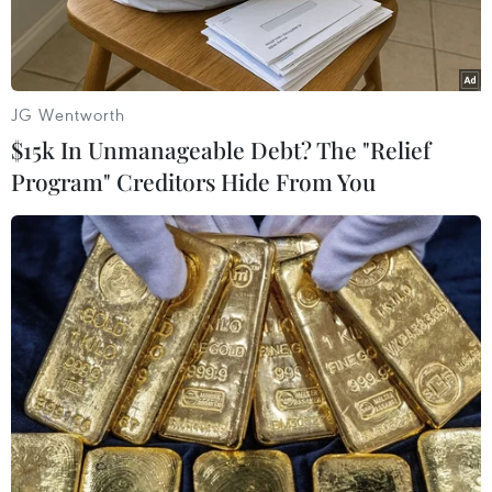
Nam.
JG Wentworth
$15k In Unmanageable Debt? The "Relief
Program" Creditors Hide From You
Thượng tướng Nguyễn Văn Được (giữa) trao kỷ niệm chương
cho các cán bộ, hội viên Hội Cựu chiến binh TTXVN. (Ảnh:
PV/Vietnam+)
Sáng 22/12, Ban chấp hành Hội cựu chiến binh