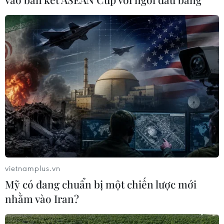
quản lý đội tàu
07/08/2026 10:49
Đà Nẵng: Tìm thấy 3 bộ hài cốt liệt sỹ
từ nguồn tin của người dân
07/08/2026 10:42
Ban đại diện cha mẹ học sinh không
được tự đặt các khoản thu, ép buộc
đóng góp
vietnamplus.vn
07/08/2026 10:30
Mỹ có đang chuẩn bị một chiến lược mới
nhằm vào Iran?
Tháng 12/2026 hoàn thành mở rộng
đoạn cao tốc Thành phố Hồ Chí