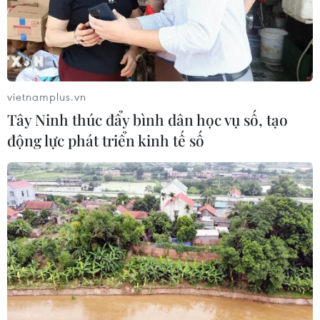
vietnamplus.vn
Tây Ninh thúc đẩy bình dân học vụ số, tạo
động lực phát triển kinh tế số
Chủ tịch nước gặp mặt đại biểu các thế hệ
cán bộ Cục Tác chiến
21/12/2016 07:55
Chủ tịch nước nhấn mạnh Cục Tác chiến là cơ quan chỉ
huy-tham mưu tác chiến chiến lược, cơ quan cơ mật