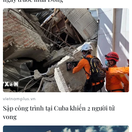
25/11/2016 04:27
Bên cạnh nhiệm vụ phát triển kinh tế đất nước, PVN còn
góp phần bảo vệ chủ quyền Tổ quốc trên biển, nơi
những dự án dầu khí đang triển khai.
vietnamplus.vn
Sập công trình tại Cuba khiến 2 người tử
vong