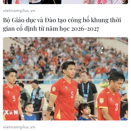
vietnamplus.vn
Bộ Giáo dục và Đào tạo công bố khung thời
gian cố định từ năm học 2026-2027
#Ngày thành lập quân đội
#Ngày 22/12
#Trao kỷ niệm chương
#Cựu Chiến binh
#Quân đội nhân dân Việt Nam
#Thương binh liệt sĩ
#Chất độc da cam
#Hội Cựu chiến binh TTXVN
TP. Hà Nội
Theo dõi VietnamPlus
vietnamplus.vn