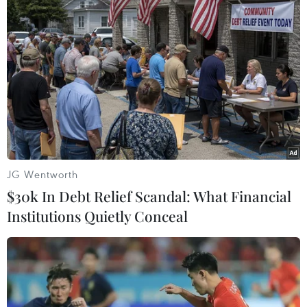
Hội Cựu chiến binh TTXVN tiếp tục là "chỗ dựa"
tin cậy cho ngành./.
Một số hình ảnh buổi lễ kỷ niệm và trao kỷ
niệm chương Cựu chiến binh Việt Nam:
JG Wentworth
$30k In Debt Relief Scandal: What Financial
Institutions Quietly Conceal