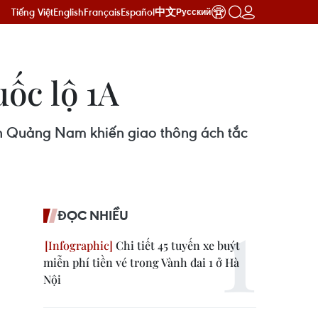
Tiếng Việt
English
Français
Español
中文
Русский
uốc lộ 1A
ỉnh Quảng Nam khiến giao thông ách tắc
ĐỌC NHIỀU
Chi tiết 45 tuyến xe buýt
miễn phí tiền vé trong Vành đai 1 ở Hà
Nội