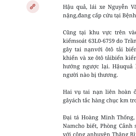
Hậu quả, lái xe Nguyễn V
nặng,đang cấp cứu tại Bệnh
Cũng tại khu vực trên và
kiểmsoát 63L0-6759 do Trầ
gây tai nạnvới ôtô tải bi
khiển và xe ôtô tảibiển kiể
hướng ngược lại. Hậuquả 
người nào bị thương.
Hai vụ tai nạn liên hoàn 
gâyách tắc hàng chục km tr
Đại tá Hoàng Minh Thống,
Namcho biết, Phòng Cảnh s
với công anhuyện Thăng Bì