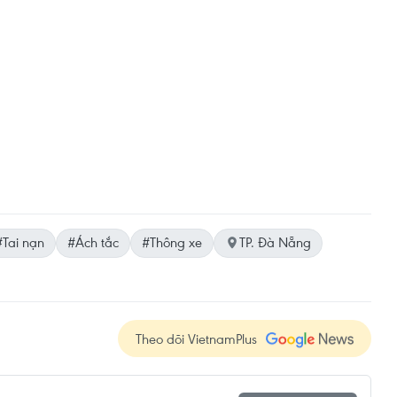
#Tai nạn
#Ách tắc
#Thông xe
TP. Đà Nẵng
Theo dõi VietnamPlus