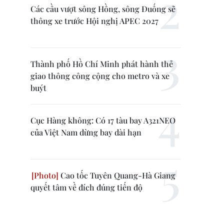
Các cầu vượt sông Hồng, sông Đuống sẽ
thông xe trước Hội nghị APEC 2027
Thành phố Hồ Chí Minh phát hành thẻ
giao thông công cộng cho metro và xe
buýt
Cục Hàng không: Có 17 tàu bay A321NEO
của Việt Nam dừng bay dài hạn
Cao tốc Tuyên Quang-Hà Giang
quyết tâm về đích đúng tiến độ