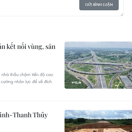
GỬI BÌNH LUẬN
n kết nối vùng, sân
 nhà thầu chậm tiến độ cao
 cường nhân lực để về đích
 Vinh-Thanh Thủy