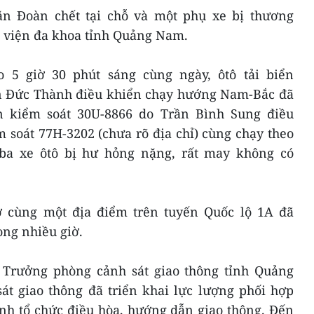
ăn Đoàn chết tại chỗ và một phụ xe bị thương
 viện đa khoa tỉnh Quảng Nam.
o 5 giờ 30 phút sáng cùng ngày, ôtô tải biển
n Đức Thành điều khiển chạy hướng Nam-Bắc đã
ển kiểm soát 30U-8866 do Trần Bình Sung điều
m soát 77H-3202 (chưa rõ địa chỉ) cùng chạy theo
ba xe ôtô bị hư hỏng nặng, rất may không có
ở cùng một địa điểm trên tuyến Quốc lộ 1A đã
ong nhiều giờ.
 Trưởng phòng cảnh sát giao thông tỉnh Quảng
át giao thông đã triển khai lực lượng phối hợp
nh tổ chức điều hòa, hướng dẫn giao thông. Đến