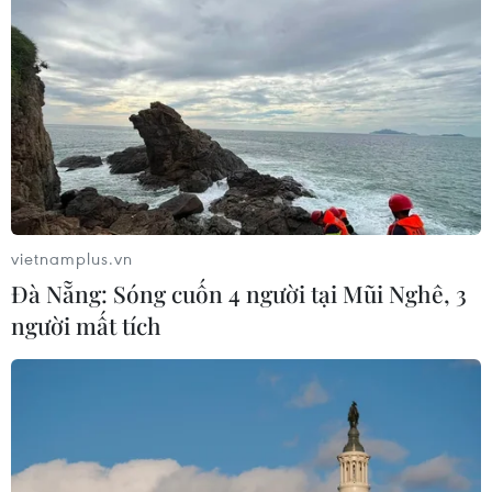
26/05/2026 07:04
Dàn Hoa hậu "thị phạm" tại
casting Tuần lễ thời trang Quốc tế
Việt Nam 2026
25/05/2026 07:02
vietnamplus.vn
Xem thêm
Đà Nẵng: Sóng cuốn 4 người tại Mũi Nghê, 3
người mất tích
CƠ QUAN CHỦ QUẢN: THÔNG TẤN XÃ VIỆT NAM
Tổng Biên tập: TRẦN TIẾN DUẨN