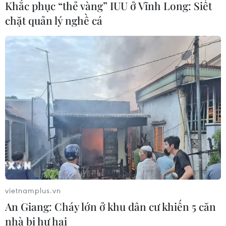
Khắc phục “thẻ vàng” IUU ở Vĩnh Long: Siết
chặt quản lý nghề cá
Mỹ trục xuất gần 1,5 triệu người nhập
cư trái phép trong 12 tháng
04/08/2026 22:43
Xem thêm
CƠ QUAN CHỦ QUẢN: THÔNG TẤN XÃ VIỆT NAM
vietnamplus.vn
Tổng Biên tập: TRẦN TIẾN DUẨN
An Giang: Cháy lớn ở khu dân cư khiến 5 căn
Phó Tổng Biên tập: NGUYỄN THỊ TÁM, KHÚC THANH
nhà bị hư hại
THỦY