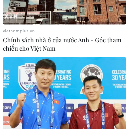
vietnamplus.vn
Chính sách nhà ở của nước Anh - Góc tham
chiếu cho Việt Nam
TIN CÙNG CHUYÊN MỤC
Thái Lan: Xả súng gây thương vong
tại trường học ở Nonthaburi
07/08/2026 05:12