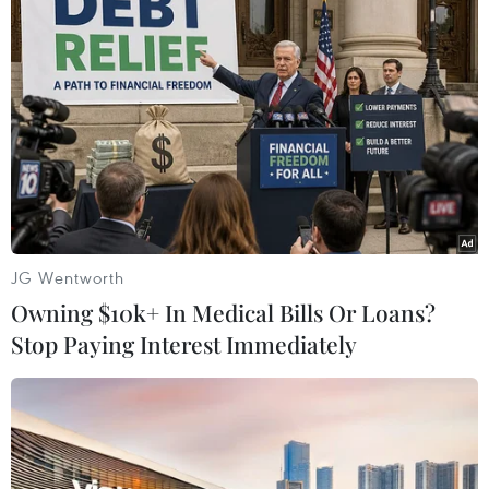
JG Wentworth
Owning $10k+ In Medical Bills Or Loans?
#Taliban
#Nữ giới
#Đại học
#Tuyển sinh đại học
Stop Paying Interest Immediately
Afghanistan
Theo dõi VietnamPlus