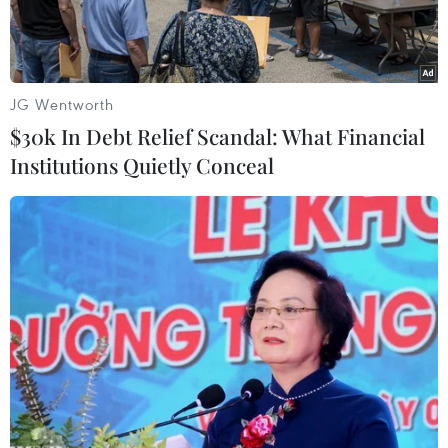
JG Wentworth
$30k In Debt Relief Scandal: What Financial
Institutions Quietly Conceal
Nữ sinh tham gia kỳ thi tuyển sinh đại học ở Kabul, Afghanistan
ngày 13/10/2022. (Ảnh: AFP/TTXVN)
Ngày 20/12, chính quyền Taliban tại
Afghanistan đã ra chỉ thị cấm giáo dục đại học
đối với nữ giới trên cả nước.