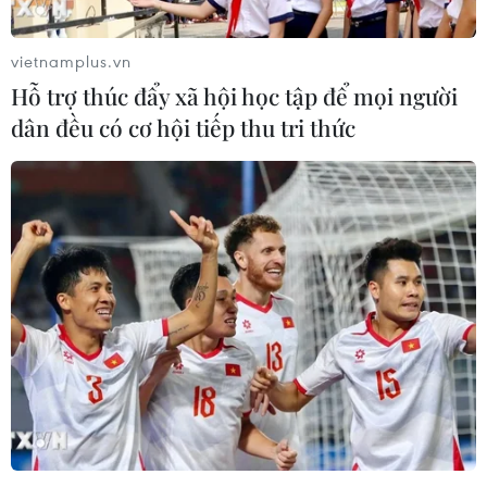
vietnamplus.vn
Hỗ trợ thúc đẩy xã hội học tập để mọi người
dân đều có cơ hội tiếp thu tri thức
Taliban đưa ra các lệnh cấm mới với phụ
nữ Afghanistan
13/11/2022 22:53
Kể từ khi Taliban chiếm được chính quyền ở Afghanistan
hồi tháng 8/2021, phong trào Hồi giáo này đã cấm phụ
nữ tham gia làm việc cho các cơ quan nhà nước.