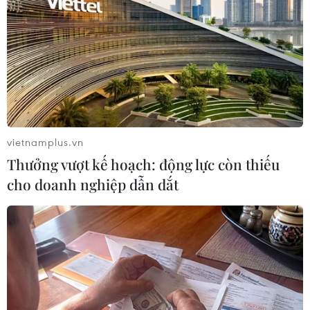
TIN LIÊN QUAN
vietnamplus.vn
Thưởng vượt kế hoạch: động lực còn thiếu
cho doanh nghiệp dẫn dắt