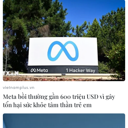
vietnamplus.vn
Meta bồi thường gần 600 triệu USD vì gây
tổn hại sức khỏe tâm thần trẻ em