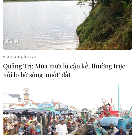
06/08/2026 07:14
Hà Nội: Kiểm tra, xác minh liên quan
đến sản phẩm giảm cân dạng bút
tiêm
06/08/2026 07:05
vietnamplus.vn
Quảng Trị: Mùa mưa lũ cận kề, thường trực
Đại biểu Quốc hội băn khoăn khả
nỗi lo bờ sông 'nuốt' đất
năng cân đối vốn 2 siêu dự án giao
thông
06/08/2026 07:00
TP Hồ Chí Minh: Dự án mở rộng
đường Phạm Văn Bạch vẫn dang dở
sau 20 năm