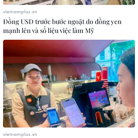
vietnamplus.vn
Xem thêm
Đồng USD trước bước ngoặt do đồng yen
mạnh lên và số liệu việc làm Mỹ
CƠ QUAN CHỦ QUẢN: THÔNG TẤN XÃ VIỆT NAM
Tổng Biên tập: TRẦN TIẾN DUẨN
Phó Tổng Biên tập: NGUYỄN THỊ TÁM, KHÚC THANH
THỦY
Sở hữu trí tuệ
Quy định sử dụng
RSS
Hỗ trợ
Ngôn ngữ
TTXVN
vietnamplus.vn