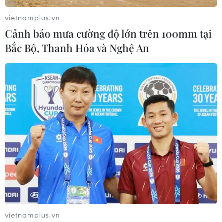
vietnamplus.vn
Cảnh báo mưa cường độ lớn trên 100mm tại
Bắc Bộ, Thanh Hóa và Nghệ An
Quảng Ngãi: Xuất hiện mưa đá sau nhiều
ngày nắng nóng gay gắt
24/05/2023 14:12
Mưa lớn kèm theo gió đã khiến nhiều cây xanh trên địa
bàn thị trấn Di Lăng bị đổ gãy, trong khi một số nơi mưa
đá làm hoa màu của người dân trên địa bàn bị hư
hỏng.
vietnamplus.vn