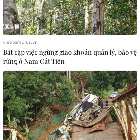
Theo dự báo, Bắc Bộ đêm và sáng sớm có mưa rào và
dông rải rác, cục bộ có mưa to; sau có mưa rào và
dông vài nơi; trong mưa dông có khả năng xảy ra lốc,
sét, mưa đá và gió giật mạnh.
vietnamplus.vn
Bất cập việc ngừng giao khoán quản lý, bảo vệ
rừng ở Nam Cát Tiên