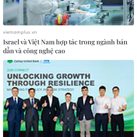
vietnamplus.vn
Israel và Việt Nam hợp tác trong ngành bán
dẫn và công nghệ cao
Mưa dông khiến nhà người dân ở huyện Phú Tân, tỉnh An
Giang, bị xiêu vẹo. (Ảnh: TTXVN phát)
Tối 24/5, ông Lương Huy Khanh, Chánh Văn
phòng Thường trực Ban Chỉ huy Ứng phó biến