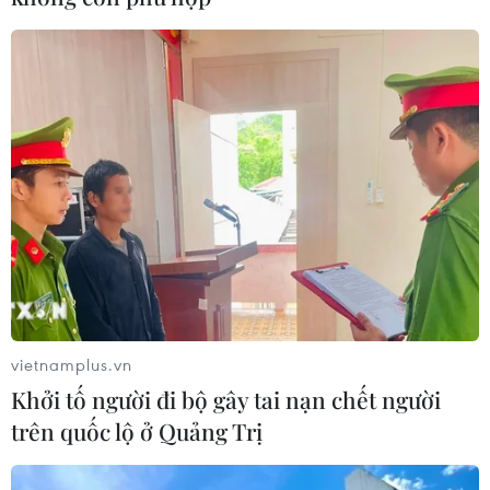
An Giang
Theo dõi VietnamPlus
TIN LIÊN QUAN
vietnamplus.vn
Khởi tố người đi bộ gây tai nạn chết người
trên quốc lộ ở Quảng Trị