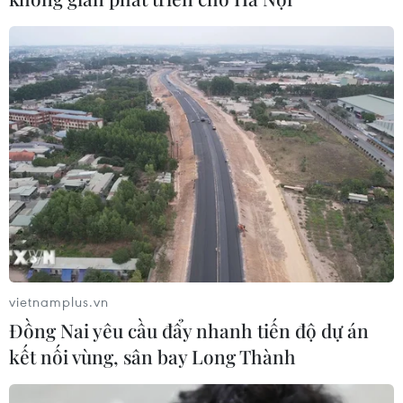
Thành
06/08/2026 09:05
Toàn cảnh vụ sai phạm điểm
thi trường THPT chuyên Tuyên
Quang
06/08/2026 09:04
Cầu Đắk Lung sập sau cú
tông của xe tải cẩu, 2 người thoát
chết
vietnamplus.vn
06/08/2026 09:00
Đồng Nai yêu cầu đẩy nhanh tiến độ dự án
kết nối vùng, sân bay Long Thành
Dự án mở rộng đường Nguyễn Tuân
tăng kết nối khu vực phía Tây Nam