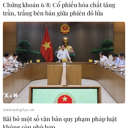
Chứng khoán 6/8: Cổ phiếu hóa chất tăng
lốc./.
trần, trắng bên bán giữa phiên đỏ lửa
(TTXVN/Vietnam+)
vietnamplus.vn
Bãi bỏ một số văn bản quy phạm pháp luật
#An Giang
#Mưa dông
#tốc mái
#biến đổi khí hậu
không còn phù hợp