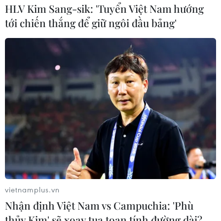
HLV Kim Sang-sik: 'Tuyển Việt Nam hướng
tới chiến thắng để giữ ngôi đầu bảng'
vietnamplus.vn
Nhận định Việt Nam vs Campuchia: 'Phù
thủy Kim' sẽ xoay tua toan tính đường dài?