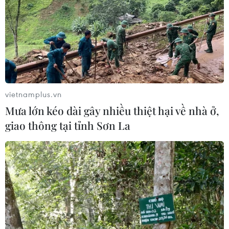
vietnamplus.vn
Mưa lớn kéo dài gây nhiều thiệt hại về nhà ở,
giao thông tại tỉnh Sơn La
Nhiều khu vực có mưa rào và dông về
đêm, ngày nắng nóng
24/05/2023 10:42