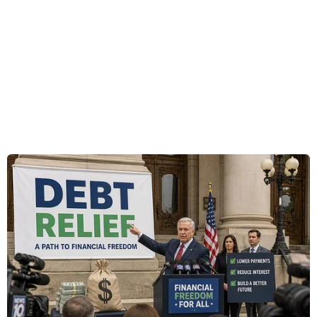
trong khi khẳng định sẽ luôn bảo vệ và đưa ra
các quyết định vì lợi ích quốc gia.
Theo phóng viên TTXVN tại Sydney, trong tuyên
bố đưa ra ngày 14/11, Bộ trưởng Ngoại giao
Marise Payne và Bộ trưởng Bộ Công nghiệp,
Năng lượng và Giảm phát thải Angus Taylor cho
biết Canberra đặc biệt hoan nghênh các kết quả
về thị trường carbon quốc tế (Điều 6) và khuôn
khổ về minh bạch được tiêu chuẩn hóa, vốn là
trọng tâm chính của nước này.
Tuyên bố nhấn mạnh các tiêu chuẩn mạnh mẽ
về minh bạch và toàn vẹn là yếu tố quan trọng
để đảm bảo các thị trường carbon đạt được các
mức giảm phát thải thực tế và có thể kiểm
chứng được.