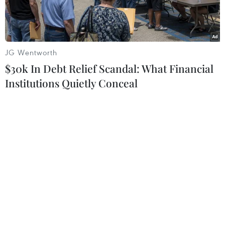
JG Wentworth
$30k In Debt Relief Scandal: What Financial
Institutions Quietly Conceal
Các đại biểu tại một phiên thảo luận trong khuôn khổ Hội nghị
lần thứ 26 Các bên tham gia Công ước khung của Liên hợp
quốc về biến đổi khí hậu (COP26) tại Glasgow, Anh, ngày
5/11/2021. (Ảnh: AFP/TTXVN)
Chính phủ Australia hoan nghênh việc thông
qua Hiệp ước khí hậu Glasgow tại Hội nghị lần
thứ 26 Các bên tham gia Công ước khung của
Liên hợp quốc về biến đổi khí hậu (COP26)