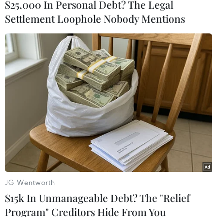
$25,000 In Personal Debt? The Legal
Settlement Loophole Nobody Mentions
(TTXVN/Vietnam+)
JG Wentworth
$15k In Unmanageable Debt? The "Relief
#cop26
#biến đổi khí hậu
#khí thải
#phát thải
Program" Creditors Hide From You
#hiệp ước paris
Australia