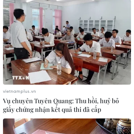
#Australia
#Cá mập
#Nạn nhân
#Cảnh sát
Australia
Mỹ
vietnamplus.vn
Vụ chuyên Tuyên Quang: Thu hồi, huỷ bỏ
Theo dõi VietnamPlus
giấy chứng nhận kết quả thi đã cấp