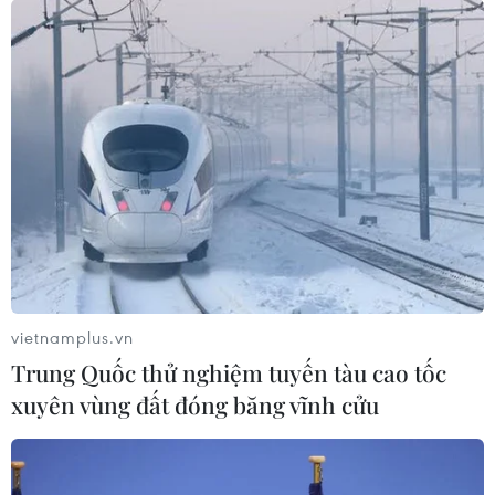
phạm có tổ chức
04/08/2026 14:24
Báo động xu hướng gia tăng người
trẻ mắc ung thư
04/08/2026 14:10
Hàn Quốc ban hành cảnh báo nắng
nóng cao nhất tại thủ đô Seoul
vietnamplus.vn
04/08/2026 12:37
Trung Quốc thử nghiệm tuyến tàu cao tốc
xuyên vùng đất đóng băng vĩnh cửu
Trung Quốc duy trì cảnh báo mưa
lớn và dông mạnh