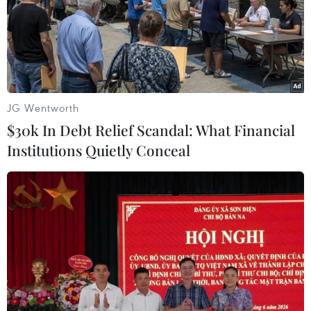
JG Wentworth
$30k In Debt Relief Scandal: What Financial
Institutions Quietly Conceal
Cháy rừng tại Australia buộc hơn 100
trường học đóng cửa
20/11/2019 05:04
Ngày 20/11, nhà chức trách đã nâng mức cảnh báo