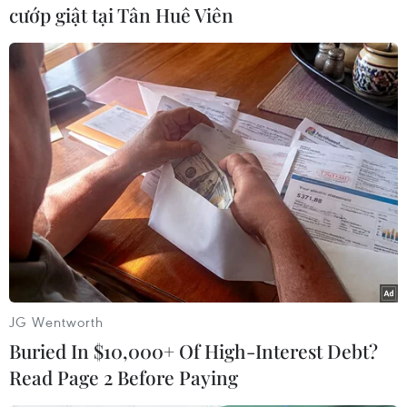
cướp giật tại Tân Huê Viên
đến khi các hạn chế được dỡ bỏ./.
(TTXVN/Vietnam+)
JG Wentworth
Buried In $10,000+ Of High-Interest Debt?
Read Page 2 Before Paying
#nước sinh hoạt
#thiếu nước
#hạn hán