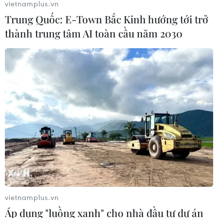
07/08/2026 10:35
vietnamplus.vn
Trung Quốc: E-Town Bắc Kinh hướng tới trở
thành trung tâm AI toàn cầu năm 2030
Thụy Sĩ khó đạt mục tiêu giảm phát
thải khí nhà kính vào năm 2030
07/08/2026 09:42
Bão Dolphin càn quét các đảo miền
Nam Nhật Bản, sân bay Okinawa
phải đóng cửa
07/08/2026 09:10
Thái Lan: Ôtô lao vào trung tâm
chăm sóc trẻ làm khoảng nạn nhân
vietnamplus.vn
bị thương
Áp dụng "luồng xanh" cho nhà đầu tư dự án