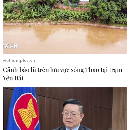
Nước thải từ máy bay có thể giúp
phát hiện sớm nguy cơ đại dịch
06/08/2026 22:30
Tây Ban Nha: 100 người thiệt mạng
trong vụ vượt biển ồ ạt vào Ceuta
vietnamplus.vn
06/08/2026 16:03
Cảnh báo lũ trên lưu vực sông Thao tại trạm
Yên Bái
Đức tuyên án chung thân đối tượng
gây vụ lao xe vào đám đông ở
Munich
06/08/2026 15:57