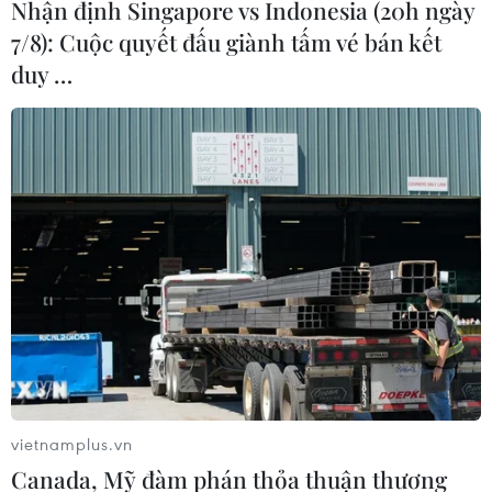
Nhận định Singapore vs Indonesia (20h ngày
7/8): Cuộc quyết đấu giành tấm vé bán kết
duy …
Australia: Ô nhiễm không khí tại Sydney
vẫn ở mức "nguy hiểm"
21/11/2019 05:43
Với chất lượng không khí ở mức "nguy hiểm" theo thang
đánh giá của Sở Môi trường bang New South Wales,
giới chức y tế địa phương đã hối thúc các trường học
không để học sinh hoạt động ngoài trời.
vietnamplus.vn
Canada, Mỹ đàm phán thỏa thuận thương