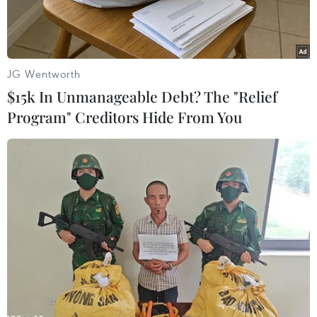
JG Wentworth
$15k In Unmanageable Debt? The "Relief
Program" Creditors Hide From You
Một hồ chứa nước ở Australia. (Nguồn: Getty Images)
Ngày 21/11, chính quyền bang New South
Wales, Australia thông báo áp dụng mức hạn
chế sử dụng nước sinh hoạt mới trong bối cảnh
tình trạng hạn hán nhiều khả năng sẽ khiến
thành phố Sydney đối mặt với nguy cơ thiếu
nước nhất trong 10 năm qua.