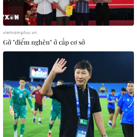
cháy tại bang Nam Australia, từ mức mức "nguy hiểm"
lên "thảm họa" khi nhiệt độ dự báo lên tới 42 độ C kèm
theo gió lớn.
vietnamplus.vn
Gỡ "điểm nghẽn" ở cấp cơ sở
Australia phát triển công nghệ mới tái chế