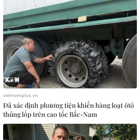
#thành phố Sydney
#Australia
Australia
Theo dõi VietnamPlus
TIN LIÊN QUAN
vietnamplus.vn
Đã xác định phương tiện khiến hàng loạt ôtô
thủng lốp trên cao tốc Bắc-Nam