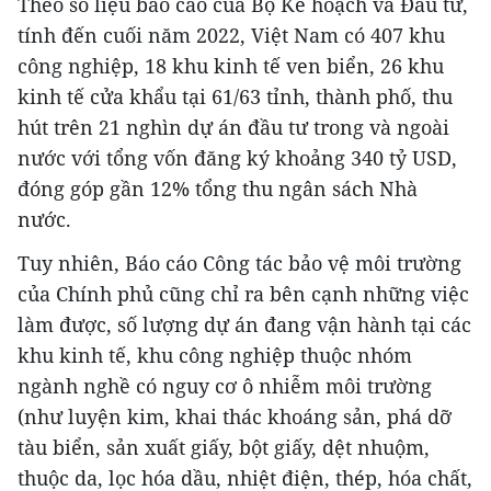
Theo số liệu báo cáo của Bộ Kế hoạch và Đầu tư,
tính đến cuối năm 2022, Việt Nam có 407 khu
công nghiệp, 18 khu kinh tế ven biển, 26 khu
kinh tế cửa khẩu tại 61/63 tỉnh, thành phố, thu
hút trên 21 nghìn dự án đầu tư trong và ngoài
nước với tổng vốn đăng ký khoảng 340 tỷ USD,
đóng góp gần 12% tổng thu ngân sách Nhà
nước.
Tuy nhiên, Báo cáo Công tác bảo vệ môi trường
của Chính phủ cũng chỉ ra bên cạnh những việc
làm được, số lượng dự án đang vận hành tại các
khu kinh tế, khu công nghiệp thuộc nhóm
ngành nghề có nguy cơ ô nhiễm môi trường
(như luyện kim, khai thác khoáng sản, phá dỡ
tàu biển, sản xuất giấy, bột giấy, dệt nhuộm,
thuộc da, lọc hóa dầu, nhiệt điện, thép, hóa chất,