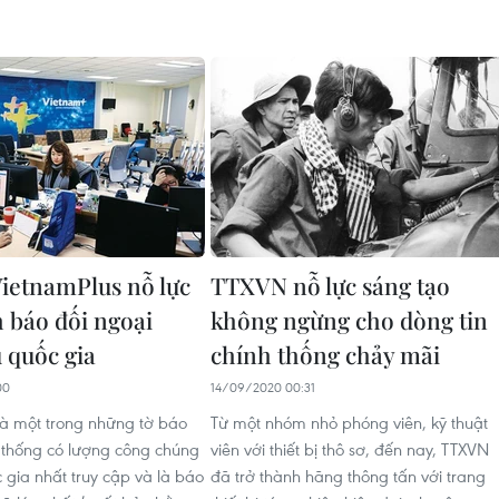
ietnamPlus nỗ lực
TTXVN nỗ lực sáng tạo
h báo đối ngoại
không ngừng cho dòng tin
 quốc gia
chính thống chảy mãi
00
14/09/2020 00:31
là một trong những tờ báo
Từ một nhóm nhỏ phóng viên, kỹ thuật
h thống có lượng công chúng
viên với thiết bị thô sơ, đến nay, TTXVN
 gia nhất truy cập và là báo
đã trở thành hãng thông tấn với trang