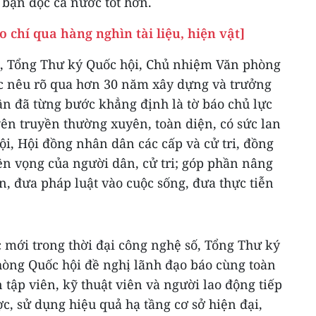
 bạn đọc cả nước tốt hơn.
 chí qua hàng nghìn tài liệu, hiện vật]
ng, Tổng Thư ký Quốc hội, Chủ nhiệm Văn phòng
 nêu rõ qua hơn 30 năm xây dựng và trưởng
ân đã từng bước khẳng định là tờ báo chủ lực
uyên truyền thường xuyên, toàn diện, có sức lan
ội, Hội đồng nhân dân các cấp và cử tri, đồng
ện vọng của người dân, cử tri; góp phần nâng
, đưa pháp luật vào cuộc sống, đưa thực tiễn
 mới trong thời đại công nghệ số, Tổng Thư ký
òng Quốc hội đề nghị lãnh đạo báo cùng toàn
 tập viên, kỹ thuật viên và người lao động tiếp
ợc, sử dụng hiệu quả hạ tầng cơ sở hiện đại,