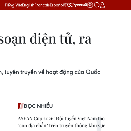
Tiếng Việt
English
Français
Español
中文
Русский
soạn điện tử, ra
n, tuyên truyền về hoạt động của Quốc
ĐỌC NHIỀU
ASEAN Cup 2026: Đội tuyển Việt Nam tạo
"cơn địa chấn" trên truyền thông khu vực