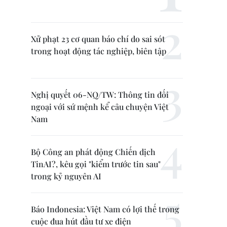
Xử phạt 23 cơ quan báo chí do sai sót
trong hoạt động tác nghiệp, biên tập
Nghị quyết 06-NQ/TW: Thông tin đối
ngoại với sứ mệnh kể câu chuyện Việt
Nam
Bộ Công an phát động Chiến dịch
TinAI?, kêu gọi "kiểm trước tin sau"
trong kỷ nguyên AI
Báo Indonesia: Việt Nam có lợi thế trong
cuộc đua hút đầu tư xe điện