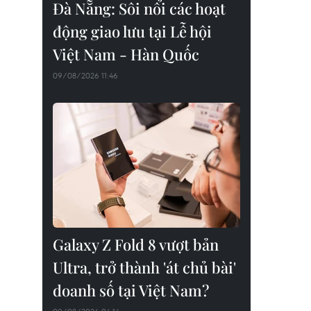
Đà Nẵng: Sôi nổi các hoạt
động giao lưu tại Lễ hội
Việt Nam - Hàn Quốc
09/08/2026 11:46
Galaxy Z Fold 8 vượt bản
Ultra, trở thành 'át chủ bài'
doanh số tại Việt Nam?