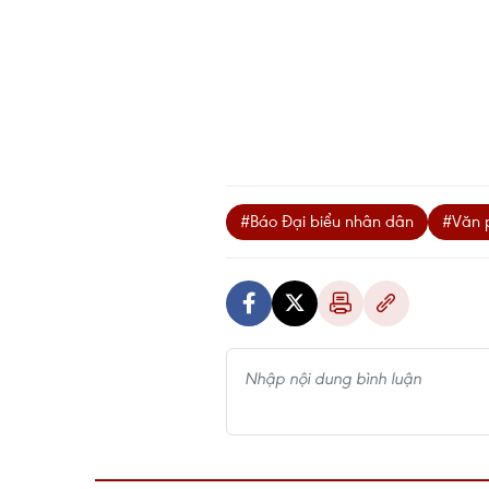
#Báo Đại biểu nhân dân
#Văn 