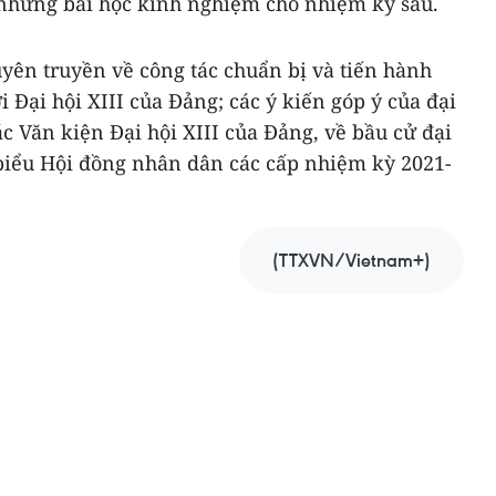
a những bài học kinh nghiệm cho nhiệm kỳ sau.
yên truyền về công tác chuẩn bị và tiến hành
ới Đại hội XIII của Đảng; các ý kiến góp ý của đại
ác Văn kiện Đại hội XIII của Đảng, về bầu cử đại
 biểu Hội đồng nhân dân các cấp nhiệm kỳ 2021-
(TTXVN/Vietnam+)