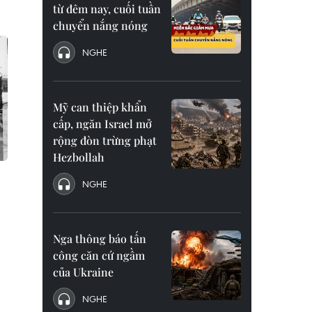
từ đêm nay, cuối tuần
chuyển nắng nóng
NGHE
Mỹ can thiệp khẩn
cấp, ngăn Israel mở
rộng đòn trừng phạt
Hezbollah
NGHE
Nga thông báo tấn
công căn cứ ngầm
của Ukraine
NGHE