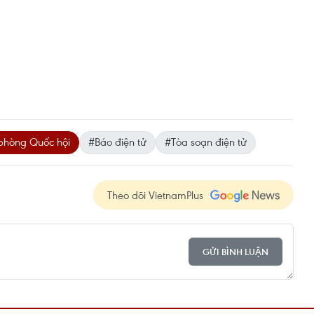
phòng Quốc hội
#Báo điện tử
#Tòa soạn điện tử
Theo dõi VietnamPlus
GỬI BÌNH LUẬN