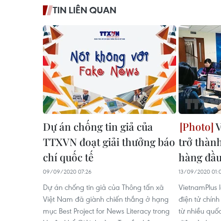
TIN LIÊN QUAN
Dự án chống tin giả của
V
TTXVN đoạt giải thưởng báo
trở thàn
chí quốc tế
hàng đầu
09/09/2020 07:26
13/09/2020 01:
Dự án chống tin giả của Thông tấn xã
VietnamPlus 
Việt Nam đã giành chiến thắng ở hạng
điện tử chín
mục Best Project for News Literacy trong
từ nhiều quốc