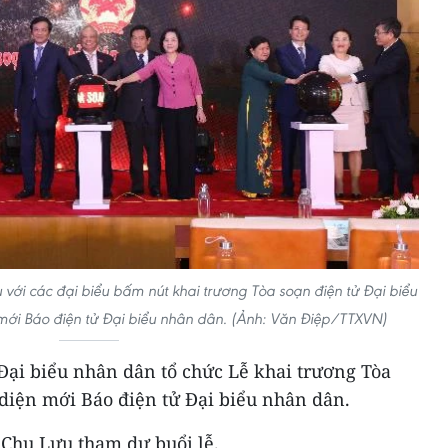
với các đại biểu bấm nút khai trương Tòa soạn điện tử Đại biểu
mới Báo điện tử Đại biểu nhân dân. (Ảnh: Văn Điệp/TTXVN)
 Đại biểu nhân dân tổ chức Lễ khai trương Tòa
 diện mới Báo điện tử Đại biểu nhân dân.
 Chu Lưu tham dự buổi lễ.