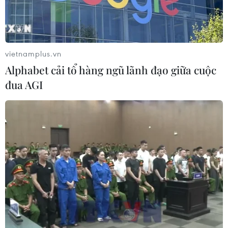
#Trung tâm Dự báo Khí tượng Thủy văn Quốc gia
#Bão số 8
#Quảng Đông
#Trung QUốc
#Tâm bão
vietnamplus.vn
Trung Quốc
Alphabet cải tổ hàng ngũ lãnh đạo giữa cuộc
đua AGI
Theo dõi VietnamPlus
Thiên tai bão lũ
Cảnh báo lũ quét, sạt lở đất ở 8 tỉnh khu vực
Bắc Bộ và Thanh Hóa
Mưa lớn kéo dài gây thiệt hại khoảng 15 tỷ