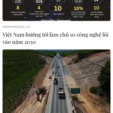
cấp 6.
vietnamplus.vn
Việt Nam hướng tới làm chủ 10 công nghệ lõi
vào năm 2030
Hình ảnh vị trí và đường đi của bão số 8 lúc 13h chiều
19/9/2025. (Nguồn: Trung tâm Dự báo Khí tượng Thủy văn
Quốc gia)
Theo Trung tâm Dự báo Khí tượng Thủy văn
Quốc gia, hồi 13 giờ ngày 19/9, vị trí tâm bão ở