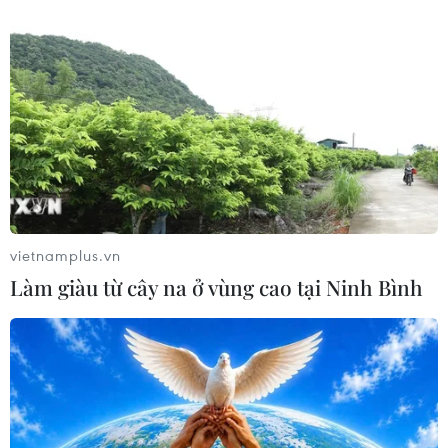
Thời tiết đêm 18/9: Bão số 8 di chuyển
theo hướng Tây Bắc
18/09/2025 11:03
Dự báo, 16 giờ ngày 19/9, bão di chuyển theo hướng
Tây Bắc, tốc độ khoảng 15 km/h và còn tiếp tục mạnh
thêm; trên vùng ven biển phía Nam tỉnh Quảng Đông
(Trung Quốc) có gió cấp 9, giật cấp 11.
vietnamplus.vn
Làm giàu từ cây na ở vùng cao tại Ninh Bình