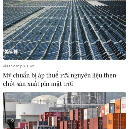
CƠ QUAN CHỦ QUẢN: THÔNG TẤN XÃ VIỆT NAM
Tổng Biên tập: TRẦN TIẾN DUẨN
Phó Tổng Biên tập: NGUYỄN THỊ TÁM, KHÚC THANH
THỦY
vietnamplus.vn
Sở hữu trí tuệ
Quy định sử dụng
Mỹ chuẩn bị áp thuế 15% nguyên liệu then
RSS
Hỗ trợ
chốt sản xuất pin mặt trời
Ngôn ngữ
TTXVN
Dịch vụ tin
Quảng cáo
Liên hệ