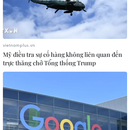
theo hướng Tây, tốc độ 10-15
km/h, đi vào đất liền và suy yếu
thành áp thấp nhiệt đới, sau đó là
vùng áp thấp.
(TTXVN/Vietnam+)
vietnamplus.vn
Mỹ điều tra sự cố hàng không liên quan đến
trực thăng chở Tổng thống Trump