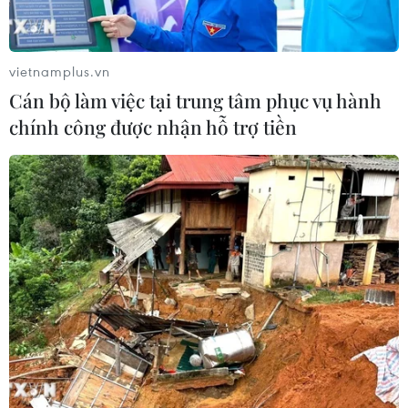
Bão số 3 tiếp tục đổi hướng, di
chuyển nhanh hơn
05/08/2026 11:31
vietnamplus.vn
Cán bộ làm việc tại trung tâm phục vụ hành
chính công được nhận hỗ trợ tiền
Bão số 3 đổi hướng, di chuyển chậm
với tốc độ khoảng 5 km/h
05/08/2026 08:05
Italy nâng báo động đỏ trên toàn bộ
27 thành phố do nắng nóng kỷ lục
05/08/2026 06:31
Động đất mạnh làm rung chuyển