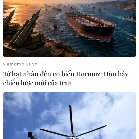
Đối với các khu dân cư đã phát triển thiếu quy
hoạch trước đây, các địa phương cần có quy
hoạch lại và tái định cư, đưa dân ra khỏi vùng
có nguy cơ lũ quét, sạt lở đất cao.
Từ 10 giờ đến 13 giờ, khu vực tỉnh Phú Thọ đã
có mưa vừa, mưa to như Yên Trị 79,4mm, Yên
vietnamplus.vn
Thủy 50,4mm, Đoàn Kết 38,4mm./.
Từ hạt nhân đến eo biển Hormuz: Đòn bẩy
chiến lược mới của Iran
Bão số 8 di chuyển theo
hướng Tây Bắc, sức gió
gần tâm bão giật cấp 11
Đến 7 giờ ngày 20/9, bão trên
đất liền phía Nam tỉnh Quảng
Đông (Trung Quốc); di chuyển