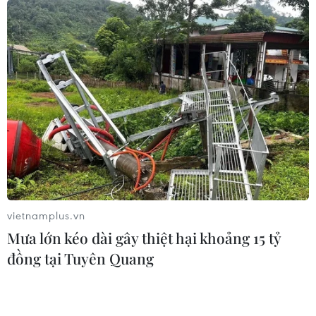
Theo ông Nguyễn Văn Hưởng, bão không ảnh hưởng
tới Việt Nam nhưng khả năng sau khi suy yếu thành
vùng áp thấp trên đất liền Trung Quốc thì vùng áp thấp
này có khả năng di chuyển xuôi về phía nước ta.
vietnamplus.vn
Mưa lớn kéo dài gây thiệt hại khoảng 15 tỷ
đồng tại Tuyên Quang