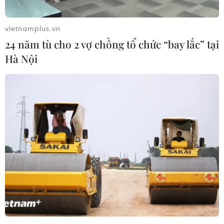
đồng tại Tuyên Quang
vietnamplus.vn
Gần 40 điểm bị sạt lở đất do mưa lớn tại Lào
24 năm tù cho 2 vợ chồng tổ chức “bay lắc” tại
Cai
Hà Nội
Bão số 3 gây gió mạnh, sóng cao trên vùng biển
phía Đông Nam
Bão số 3 tiếp tục đổi hướng, di chuyển nhanh
hơn
TIN LIÊN QUAN