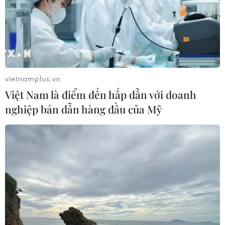
​Tỉnh Bình Dương yêu cầu người lao động trước khi vào
nhà máy sản xuất phải được xét nghiệm ít nhất 2 lần
bằng test nhanh (hoặc bằng PCR), có kết quả âm tính
vào ngày thứ nhất và ngày thứ tư.
vietnamplus.vn
Việt Nam là điểm đến hấp dẫn với doanh
nghiệp bán dẫn hàng đầu của Mỹ