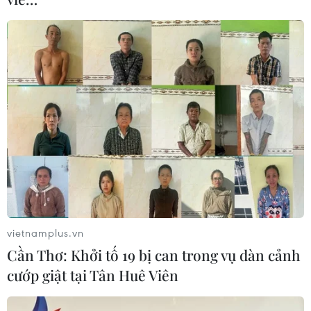
vietnamplus.vn
Cần Thơ: Khởi tố 19 bị can trong vụ dàn cảnh
TIN CÙNG CHUYÊN MỤC
cướp giật tại Tân Huê Viên
Vận tải biển toàn cầu tăng mạnh bất