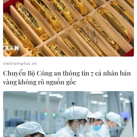
vietnamplus.vn
Chuyển Bộ Công an thông tin 7 cá nhân bán
vàng không rõ nguồn gốc
Bình Dương chuẩn bị khôi phục sản xuất
sau “bình thường mới”
22/09/2021 22:15