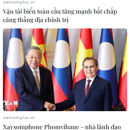
vietnamplus.vn
15/09/2021 07:36
Vận tải biển toàn cầu tăng mạnh bất chấp
Phó Chủ tịch Ủy ban Nhân dân tỉnh Bình Dương cho biết
căng thẳng địa chính trị
giai đoạn 1 từ ngày 15/9-31/10, tỉnh Bình Dương ưu tiên
triển khai việc phục hồi các hoạt động kinh tế-xã hội trên
địa bàn các vùng xanh.
vietnamplus.vn
Xaysomphone Phomvihane - nhà lãnh đạo