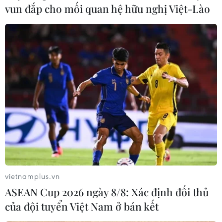
vun đắp cho mối quan hệ hữu nghị Việt-Lào
Trung thu đặc biệt ở khu điều trị
hơn 11.000 F0 tại Bình Dương
19/09/2021 23:49
Tối 19/9, hàng trăm trẻ nhỏ cùng người thân là bệnh
nhân COVID-19 đã được đón Tết Trung Thu trong hoàn
cảnh đặc biệt tại Khu bệnh viện dã chiến Thới Hòa, thị
xã Bến Cát, tỉnh Bình Dương.
vietnamplus.vn
ASEAN Cup 2026 ngày 8/8: Xác định đối thủ
của đội tuyển Việt Nam ở bán kết