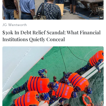
thực hiện "mục tiêu kép," không điều chỉnh kế
hoạch phát triển cho dù dịch bệnh đang hoành
hành.
JG Wentworth
$30k In Debt Relief Scandal: What Financial
Institutions Quietly Conceal
Nhân viên y tế chuẩn bị vaccine để tiêm cho người dân Bình
Dương. (Ảnh: Chí Tưởng/TTXVN)
Dù các "vùng xanh" đã công bố trở về trạng thái