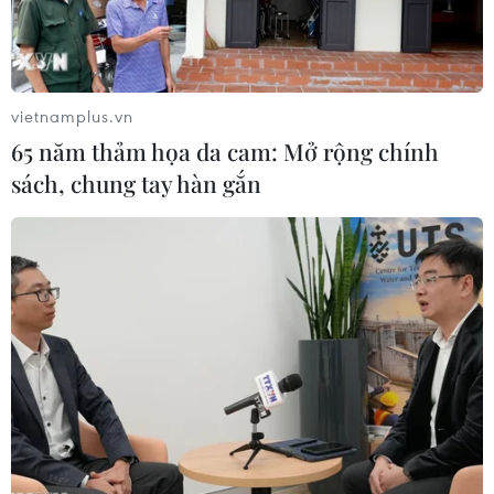
vietnamplus.vn
65 năm thảm họa da cam: Mở rộng chính
sách, chung tay hàn gắn
#Bình Dương
#Vùng xanh
#COVID-19
#Dịch bệnh
#Trạng thái bình thường mới
Bình Dương
Tp. Hồ Chí Minh
Theo dõi VietnamPlus