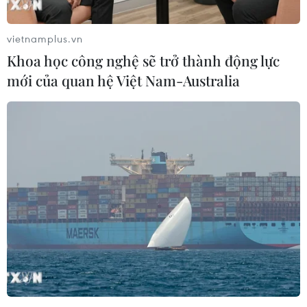
vietnamplus.vn
TIN LIÊN QUAN
Khoa học công nghệ sẽ trở thành động lực
mới của quan hệ Việt Nam-Australia
Bình Dương ưu tiên phục hồi các hoạt
động kinh tế-xã hội ở vùng xanh