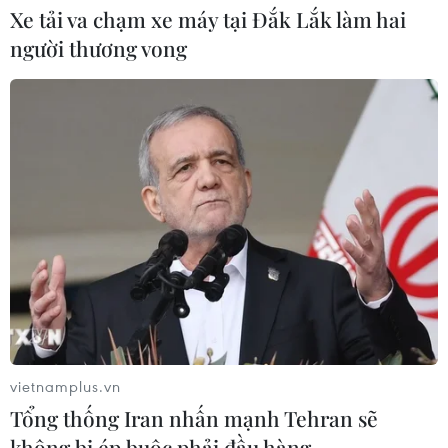
Xe tải va chạm xe máy tại Đắk Lắk làm hai
người thương vong
Thương mại Việt Nam-Australia
hướng tới những động lực tăng
trưởng mới
08/08/2026 03:29
Hà Nội kiên quyết xử lý vi phạm tại
hồ Đồng Đò
08/08/2026 03:29
Nghệ An: OCOP đã có thương hiệu,
vì sao nông sản vẫn lo đầu ra?
vietnamplus.vn
08/08/2026 03:28
Tổng thống Iran nhấn mạnh Tehran sẽ
không bị ép buộc phải đầu hàng