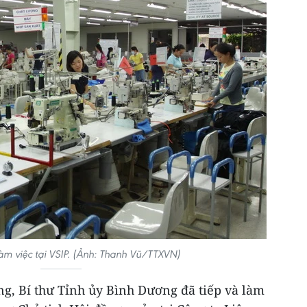
m việc tại VSIP. (Ảnh: Thanh Vũ/TTXVN)
ng, Bí thư Tỉnh ủy Bình Dương đã tiếp và làm