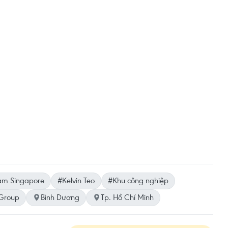
am Singapore
#Kelvin Teo
#Khu công nghiệp
 Group
Bình Dương
Tp. Hồ Chí Minh