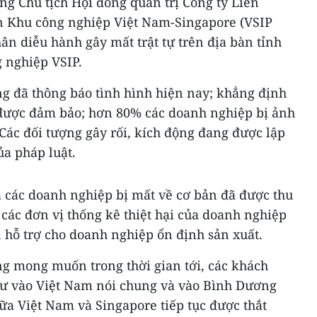
ồng Chủ tịch Hội đồng quản trị Công ty Liên
 Khu công nghiệp Việt Nam-Singapore (VSIP
ân diễu hành gây mất trật tự trên địa bàn tỉnh
 nghiệp VSIP.
ng đã thông báo tình hình hiện nay; khẳng định
h được đảm bảo; hơn 80% các doanh nghiệp bị ảnh
Các đối tượng gây rối, kích động đang được lập
ủa pháp luật.
a các doanh nghiệp bị mất về cơ bản đã được thu
 các đơn vị thống kê thiệt hại của doanh nghiệp
hỗ trợ cho doanh nghiệp ổn định sản xuất.
ng mong muốn trong thời gian tới, các khách
 tư vào Việt Nam nói chung và vào Bình Dương
ữa Việt Nam và Singapore tiếp tục được thắt