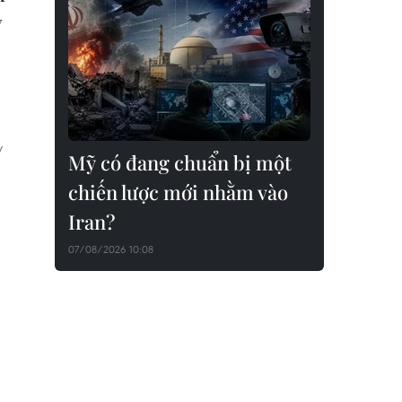
y
y
Mỹ có đang chuẩn bị một
chiến lược mới nhằm vào
Iran?
07/08/2026 10:08