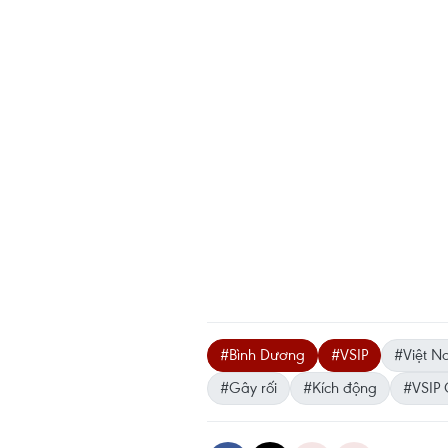
#Bình Dương
#VSIP
#Việt N
#Gây rối
#Kích động
#VSIP