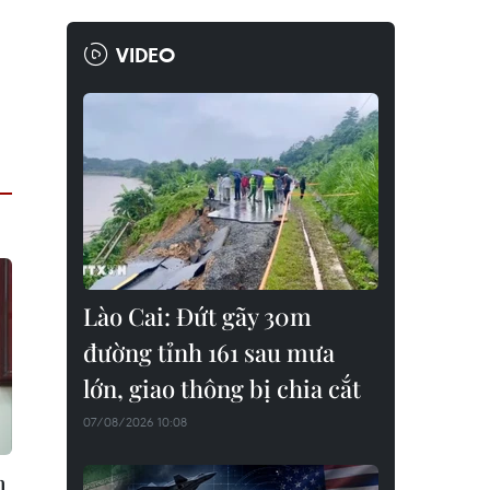
VIDEO
Lào Cai: Đứt gãy 30m
đường tỉnh 161 sau mưa
lớn, giao thông bị chia cắt
07/08/2026 10:08
m