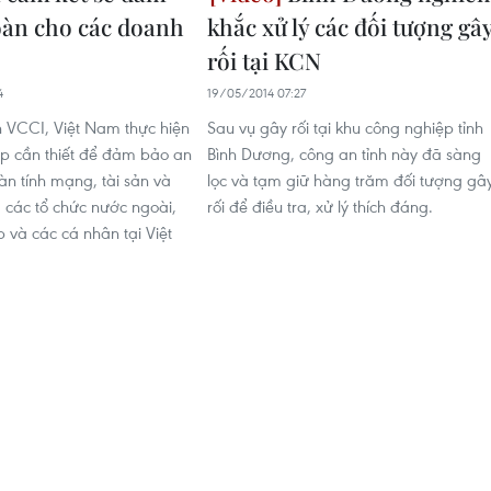
oàn cho các doanh
khắc xử lý các đối tượng gâ
rối tại KCN
4
19/05/2014 07:27
h VCCI, Việt Nam thực hiện
Sau vụ gây rối tại khu công nghiệp tỉnh
p cần thiết để đảm bảo an
Bình Dương, công an tỉnh này đã sàng
àn tính mạng, tài sản và
lọc và tạm giữ hàng trăm đối tượng gâ
a các tổ chức nước ngoài,
rối để điều tra, xử lý thích đáng.
 và các cá nhân tại Việt