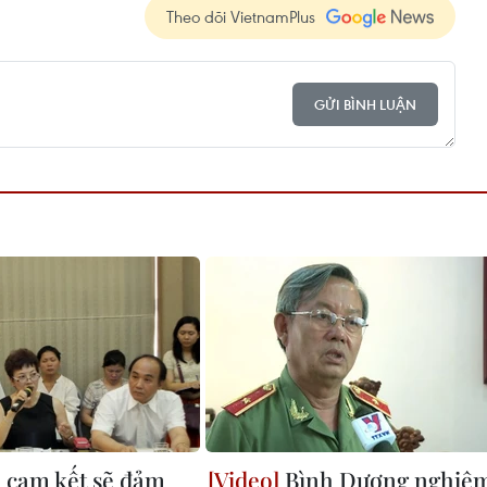
Theo dõi VietnamPlus
GỬI BÌNH LUẬN
 cam kết sẽ đảm
Bình Dương nghiê