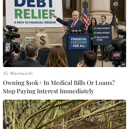
JG Wentworth
Owning $10k+ In Medical Bills Or Loans?
Tây Ninh: Tài xế bất cẩn bị điện giật chết
Stop Paying Interest Immediately
khi cẩu cây xanh
30/06/2019 13:22
Chiều 30/6, tại cây xăng Mẫn Đăng, nằm trên đường
785, thuộc địa bàn ấp Thành Lợi, xã Thạnh Tân, thành