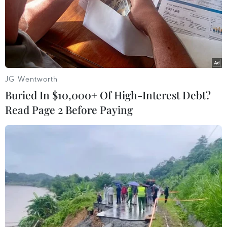
07/07/2019 07:30
Ủy ban Nhân dân huyện Cao Lộc, tỉnh Lạng Sơn cho
biết, một thanh niên người dân tộc Nùng trên địa bàn
vừa thiệt mạng do bất cẩn trong khi sử dụng điện thoại
di động.
JG Wentworth
Buried In $10,000+ Of High-Interest Debt?
Read Page 2 Before Paying