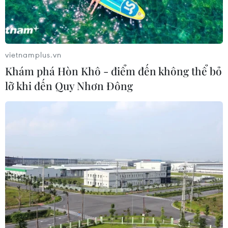
liệt sĩ"
07/08/2026 07:41
Đắk Lắk bảo đảm điều kiện học tập
vietnamplus.vn
cho học sinh vùng biên
Khám phá Hòn Khô - điểm đến không thể bỏ
07/08/2026 07:35
lỡ khi đến Quy Nhơn Đông
Xuất hiện các cung trượt sạt kèm
theo nhiều vết nứt, gãy tại Sơn La
07/08/2026 07:31
17 giờ ngày 7/8, mở cửa tràn xả mặt
điều tiết hồ chứa thủy điện Lai Châu
07/08/2026 07:28