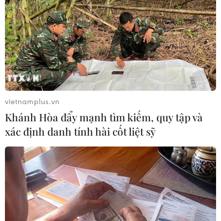
phố Tây Ninh, tỉnh Tây Ninh đã xảy ra vụ điện giật chết
người.
vietnamplus.vn
Khánh Hòa đẩy mạnh tìm kiếm, quy tập và
xác định danh tính hài cốt liệt sỹ
Lạng Sơn: Một người tử vong do sử dụng
điện thoại khi đang sạc pin