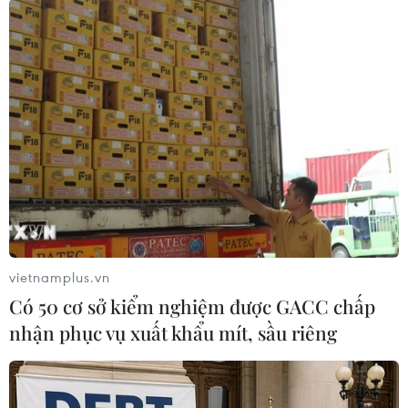
#điện giật
#cưa sắt
#máy cắt sắt
#điện an toàn
#tai nạn lao động
Bình Phước
Đồng Nai
Theo dõi VietnamPlus
vietnamplus.vn
Có 50 cơ sở kiểm nghiệm được GACC chấp
nhận phục vụ xuất khẩu mít, sầu riêng
TIN LIÊN QUAN