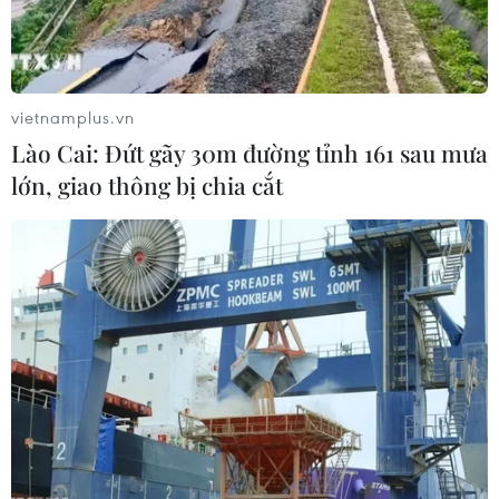
Bắt đối tượng chuyên cắt trộm dây cáp
điện tại các trạm biến áp
vietnamplus.vn
12/07/2019 13:33
Lào Cai: Đứt gãy 30m đường tỉnh 161 sau mưa
Theo phản ánh của Công ty Điện lực tỉnh Nam Định,
lớn, giao thông bị chia cắt
nhiều trạm biến áp trên địa bàn thành phố Nam Định
đã bị cắt trộm dây cáp điện trung tính và thủ phạm đã
bị bắt giữ.