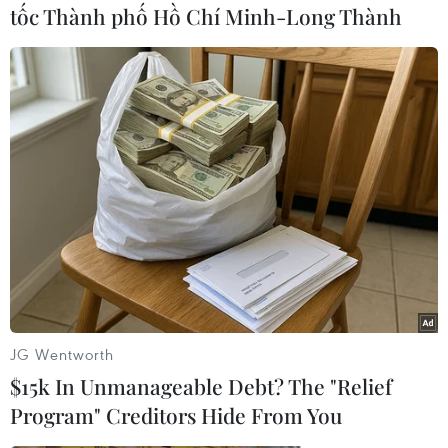
như do ông này gánh vác.
tốc Thành phố Hồ Chí Minh-Long Thành
Việc ông Sơn bị điện giật chết là một mất mát
quá lớn đối với gia đình. Ngoài ra, qua vụ việc
này, một lần nữa cảnh tỉnh người dân nên có
biện pháp sử dụng điện an toàn, tránh những
tai nạn thương tâm./.
(TTXVN/Vietnam+)
JG Wentworth
$15k In Unmanageable Debt? The "Relief
Program" Creditors Hide From You