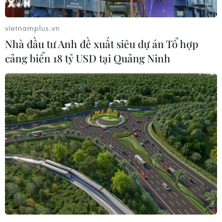
vietnamplus.vn
Nhà đầu tư Anh đề xuất siêu dự án Tổ hợp
cảng biển 18 tỷ USD tại Quảng Ninh
Hai cháu bé bị điện giật tử vong khi chơi ở
công trường đường vành đai
20/07/2019 14:31
Trong nhóm gồm 5 cháu bé chơi đùa trên bãi đất thuộc
khu vực thi công đường vành đai 2 ở Thành phố Hồ Chí
Minh có 3 cháu bị điện giật, trong đó 2 cháu tử vong.