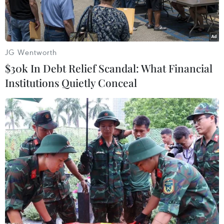
vong.
JG Wentworth
$30k In Debt Relief Scandal: What Financial
Institutions Quietly Conceal
Hiện trường vụ việc. (Ảnh: Đậu Tất Thành/TTXVN)
Chiều 22/7, ông Vũ Ngọc Đạt, Phó Trưởng công
an xã Tân Tiến, huyện Bù Đốp, tỉnh Bình Phước,
xác nhận trên địa bàn xã Tân Tiến xảy ra một