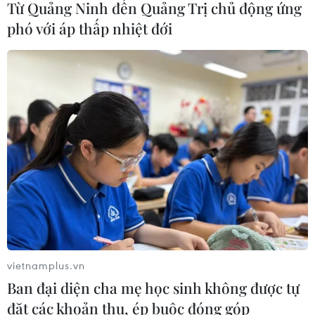
Từ Quảng Ninh đến Quảng Trị chủ động ứng
phó với áp thấp nhiệt đới
Cơ cấu, số lượng, chế độ với hiệu
trưởng, hiệu phó khi sắp xếp cơ sở
giáo dục
07/08/2026 05:40
Xem thêm
CƠ QUAN CHỦ QUẢN: THÔNG TẤN XÃ VIỆT NAM
vietnamplus.vn
Tổng Biên tập: TRẦN TIẾN DUẨN
Ban đại diện cha mẹ học sinh không được tự
Phó Tổng Biên tập: NGUYỄN THỊ TÁM, KHÚC THANH
đặt các khoản thu, ép buộc đóng góp