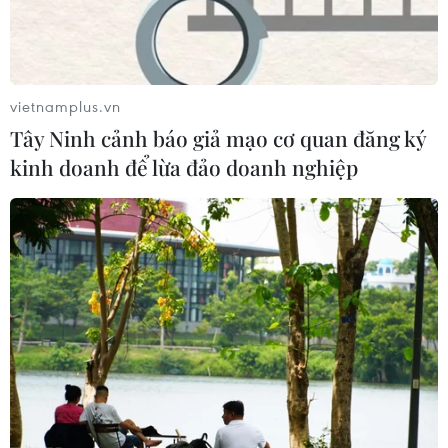
vietnamplus.vn
Tây Ninh cảnh báo giả mạo cơ quan đăng ký
kinh doanh để lừa đảo doanh nghiệp
TIN CÙNG CHUYÊN MỤC
Đà Nẵng: Tìm thấy 3 bộ hài cốt liệt sỹ
từ nguồn tin của người dân
07/08/2026 10:42