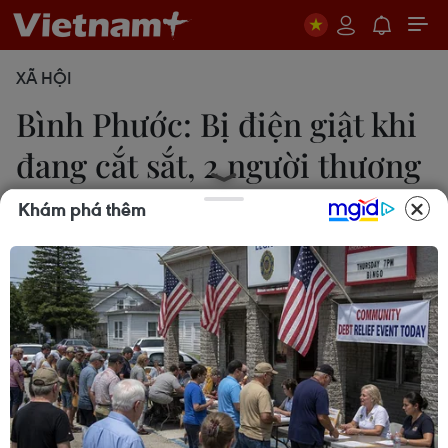
XÃ HỘI
Bình Phước: Bị điện giật khi
đang cắt sắt, 2 người thương
vong
Khám phá thêm
Đậu Tất Thành
22/07/2019 12:59
Chiều 22/7, ông Vũ Ngọc Đạt, Phó Trưởng công
an xã Tân Tiến, huyện Bù Đốp, tỉnh Bình Phước, xác
nhận trên địa bàn xã Tân Tiến xảy ra một vụ tai
nạn sử dụng điện nghiêm trọng khiến 1 người tử