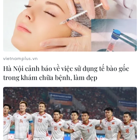
túy
07/08/2026 04:40
Cần xử lý dứt điểm việc tập kết gỗ ở
hành lang an toàn giao thông Quốc
lộ 22B
vietnamplus.vn
07/08/2026 04:31
Hà Nội cảnh báo về việc sử dụng tế bào gốc
trong khám chữa bệnh, làm đẹp
Phó Thủ tướng Phạm Thị Thanh Trà
dự lễ khởi công xây Trường THPT
Nam Đàn 1
07/08/2026 04:30
Gieo mầm tình yêu biển, đảo nơi
miền châu thổ sông Hồng