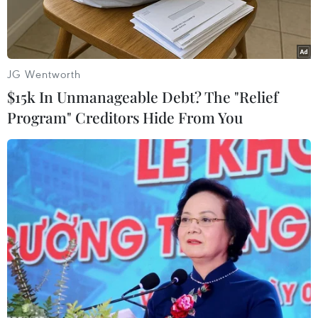
JG Wentworth
$15k In Unmanageable Debt? The "Relief
Program" Creditors Hide From You
Anh Puih Thái, nạn nhân bị lừa bán sang Campuchia vui mừng
được nhận căn nhà mới do chính quyền địa phương hỗ trợ xây
dựng. (Ảnh: Hồng Điệp/TTXVN)
Gia Lai là tỉnh miền núi ở Tây Nguyên, đường
biên giới dài hơn 90km giáp Campuchia, từng là
điểm nóng về tình trạng buôn bán người qua
biên giới.