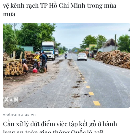
(TTXVN/Vietnam+)
vệ kênh rạch TP Hồ Chí Minh trong mùa
mưa
#việc nhẹ lương cao
#buôn người
vietnamplus.vn
#nạn nhân buôn người
Gia Lai
Cần xử lý dứt điểm việc tập kết gỗ ở hành
lang an toàn giao thông Quốc lộ 22B