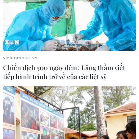
vietnamplus.vn
Chiến dịch 500 ngày đêm: Lặng thầm viết
tiếp hành trình trở về của các liệt sỹ
Thanh Hóa: Nhiều người vẫn sập bẫy "việc
nhẹ, lương cao" tại Campuchia
22/02/2025 08:16
Tại Campuchia, cơ bản những trường hợp này được
đưa vào làm việc tại các sòng bạc hoặc các trung tâm