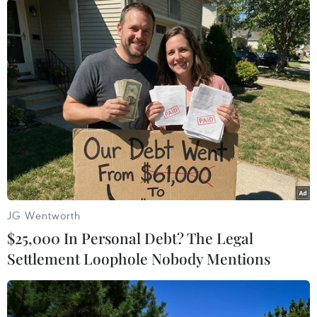
Puih Đại - em trai Thái, cũng là nạn nhân của
vụ buôn người năm 2022. Puih Đại hiện có cuộc
sống ổn định và yên bình bên gia đình. Anh
cảm thấy vui và may mắn khi được trở về với bố
mẹ, được Đồn Biên phòng, Công an xã hỗ trợ
tiền, xây nhà và tạo việc làm cạo mủ cao su.
JG Wentworth
$25,000 In Personal Debt? The Legal
Settlement Loophole Nobody Mentions
Anh Puih Phú, nạn nhân bị lừa bán sang Campuchia làm