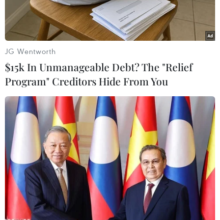
JG Wentworth
$15k In Unmanageable Debt? The "Relief
Program" Creditors Hide From You
Quy tắc 5 giây hoàn toàn không có căn cứ khoa học, thức ăn sẽ
nhiễm khuẩn ngay ở giây đầu tiên. (Ảnh: Shutterstock)
Trong nhiều hộ gia đình, bếp ăn của nhà hàng
và ở các bối cảnh khi mọi người chuẩn bị hoặc
tiêu thụ đồ ăn, thỉnh thoảng bạn sẽ nghe thấy ai