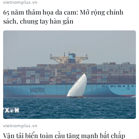
vietnamplus.vn
65 năm thảm họa da cam: Mở rộng chính
sách, chung tay hàn gắn
#Vi khuẩn
#Quy tắc 5 giây
#Nhiễm khuẩn
#Ngộ độc thực phẩm
#Thức ăn rơi xuống đất
vietnamplus.vn
Vận tải biển toàn cầu tăng mạnh bất chấp