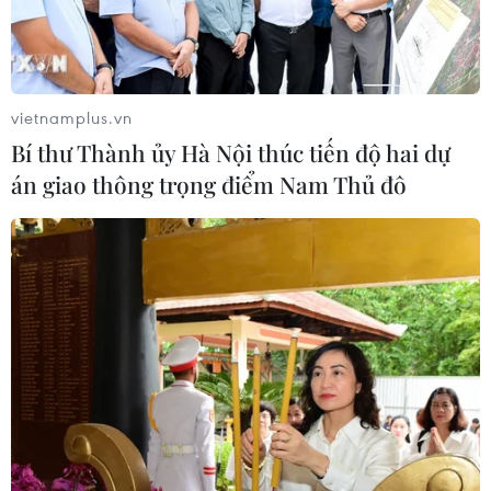
của con người
02/08/2026 13:31
vietnamplus.vn
Sâm Ngọc Linh: Báu vật trong tay,
Bí thư Thành ủy Hà Nội thúc tiến độ hai dự
bao giờ "hóa rồng"?
án giao thông trọng điểm Nam Thủ đô
02/08/2026 11:38
Yếu tố di truyền có thể quyết định
quá trình phát triển ung thư
02/08/2026 09:43
Phương pháp mới giúp phát hiện
sớm bệnh Alzheimer