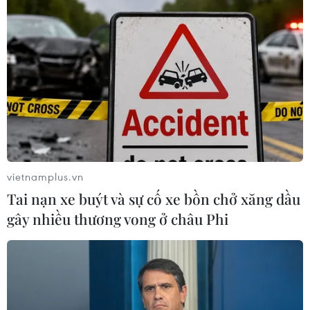
Những vật dụng thường dùng chứa nhiều
vi khuẩn nhưng ít người chú ý
14/02/2024 01:16
Theo nghiên cứu, mỗi nang tóc có thể chứa tới 50.000 vi
khuẩn và những chiếc lược chải đầu kém vệ sinh có thể
là nguyên nhân góp phần làm gia tăng lượng vi khuẩn
đó.
vietnamplus.vn
Tai nạn xe buýt và sự cố xe bồn chở xăng dầu
gây nhiều thương vong ở châu Phi