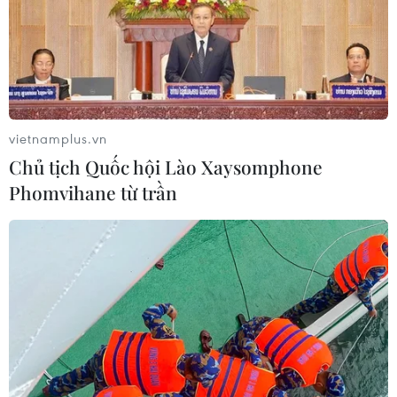
vietnamplus.vn
Chủ tịch Quốc hội Lào Xaysomphone
Phomvihane từ trần
Khánh Hòa: Phát hiện nhiều vi khuẩn gây
bệnh trong mẫu thực phẩm ở quán cơm
gà
18/03/2024 14:40
Chiều 18/3, Viện Pasteur Nha Trang thông báo kết quả
kiểm nghiệm mẫu ngộ độc thực phẩm tại quán cơm gà
trên đường Bà Triệu; trong đó có vi khuẩn Salmonella,