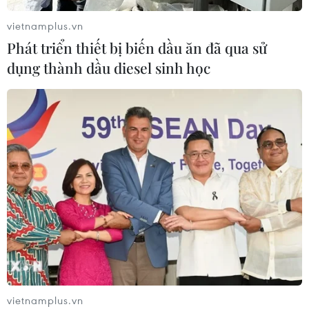
28/07/2026 04:37
vietnamplus.vn
Phát triển thiết bị biến dầu ăn đã qua sử
Panama cảnh báo ổ dịch hô hấp lạ
dụng thành dầu diesel sinh học
sau 6 ca tử vong liên tiếp
28/07/2026 01:50
Nắng nóng khốc liệt tại Mỹ và Hàn
Quốc đe dọa sức khỏe cộng đồng
27/07/2026 23:07
Số ca nhiễm virus Tây sông Nile gia
tăng khắp châu Âu
26/07/2026 09:18
vietnamplus.vn