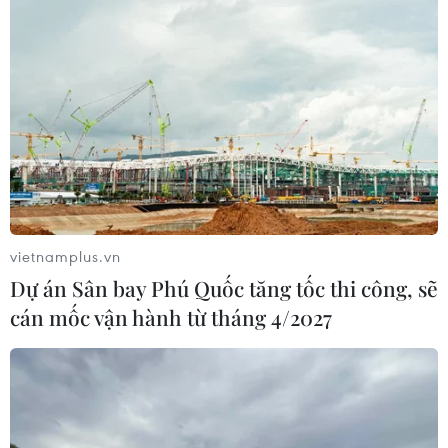
vietnamplus.vn
Dự án Sân bay Phú Quốc tăng tốc thi công, sẽ
TIN CÙNG CHUYÊN MỤC
cán mốc vận hành từ tháng 4/2027
Cộng hòa Dân chủ Congo ghi nhận
hơn 300 trẻ em tử vong do Ebola
08/08/2026 15:21