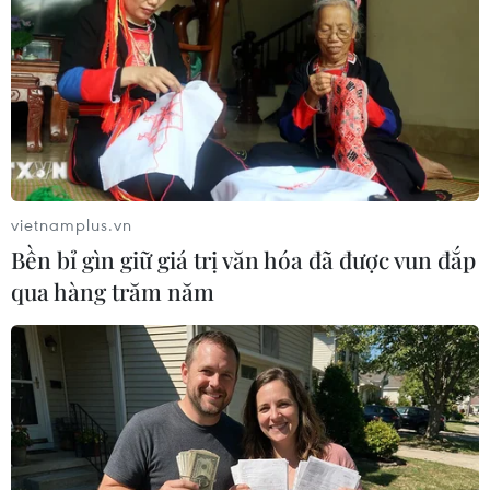
vietnamplus.vn
Bền bỉ gìn giữ giá trị văn hóa đã được vun đắp
qua hàng trăm năm
(Nguồn: Shutterstock)
Nguyên nhân chính ở đây không phải là thời
gian mà là độ ẩm. Thực phẩm ướt (trong trường
hợp này là dưa hấu) được phát hiện nhiễm
nhiều vi khuẩn hơn thực phẩm khô, như bánh
mì hoặc kẹo dẻo.