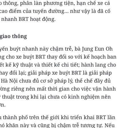
ao thông, phân làn phương tiện, hạn chế xe cá
cao điểm của tuyến đường… như vậy là đã cố
t nhanh BRT hoạt động.
 giao thông
yến buýt nhanh này chậm trễ, bà Jung Eun Oh
ang cho xe buýt BRT thay đổi so với kế hoạch ban
t kế kỹ thuật và thiết kế chi tiết; hành lang cho
ay đổi lại; giải pháp xe buýt BRT là giải pháp
 Hà Nội chưa đủ cơ sở pháp lý, thể chế đầy đủ
ờng riêng nên mất thời gian cho việc vận hành
 thuật trong khi lại chưa có kinh nghiệm nên
ơn.
thành phố trên thế giới khi triển khai BRT lần
ó khăn này và cũng bị chậm trễ tương tự. Nếu