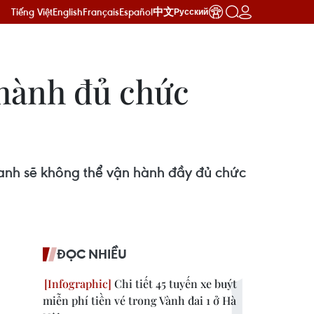
Tiếng Việt
English
Français
Español
中文
Русский
 hành đủ chức
hanh sẽ không thể vận hành đầy đủ chức
ĐỌC NHIỀU
Chi tiết 45 tuyến xe buýt
miễn phí tiền vé trong Vành đai 1 ở Hà