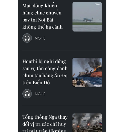
Mưa dông khiến
hàng chục chuyến
bay tới Nội Bài
không thể hạ cánh
NGHE
Houthi bị nghi đứng
sau vụ tấn công đánh
chìm tàu hàng Ấn Độ
trên Biển Đỏ
NGHE
Tổng thống Nga thay
đổi vị trí các chỉ huy
tại mặt trận Ukraine