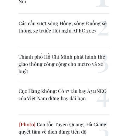
Nội
Các cầu vượt sông Hồng, sông Đuống sẽ
thông xe trước Hội nghị APEC 2027
Thành phố Hồ Chí Minh phát hành thẻ
giao thông công cộng cho metro và xe
buýt
Cục Hàng không: Có 17 tàu bay A321NEO
của Việt Nam dừng bay dài hạn
Cao tốc Tuyên Quang-Hà Giang
quyết tâm về đích đúng tiến độ