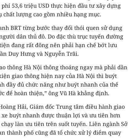
phí 53,6 triệu USD thực hiện đầu tư xây dựng
vụ chất lượng cao gồm nhiều hạng mục.
anh BRT từng bước thay đổi thói quen sử dụng
người dân thủ đô. Do đặc thù trục tuyến đường
ện đang rất đông nên phải hạn chế bớt lưu
rần Duy Hưng và Nguyễn Trãi.
ao thông Hà Nội thông thoáng ngay mà phải dần
iện giao thông hiện nay của Hà Nội thì buýt
nh đầy đủ chức năng như buýt nhanh của thế
ớc để hoàn thiện,” ông Vũ Hà khẳng định.
Hoàng Hải, Giám đốc Trung tâm điều hành giao
, xe buýt nhanh được thuận lợi và ưu tiên hơn
chạy làn ưu tiên trên suốt tuyến. Liên ngành Sở
 an thành phố cũng đã tổ chức xử lý điểm quay