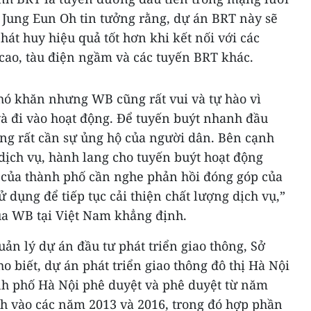
à Jung Eun Oh tin tưởng rằng, dự án BRT này sẽ
hát huy hiệu quả tốt hơn khi kết nối với các
 cao, tàu điện ngầm và các tuyến BRT khác.
hó khăn nhưng WB cũng rất vui và tự hào vì
và đi vào hoạt động. Để tuyến buýt nhanh đầu
ông rất cần sự ủng hộ của người dân. Bên cạnh
dịch vụ, hành lang cho tuyến buýt hoạt động
h của thành phố cần nghe phản hồi đóng góp của
 dụng để tiếp tục cải thiện chất lượng dịch vụ,”
ủa WB tại Việt Nam khẳng định.
n lý dự án đầu tư phát triển giao thông, Sở
o biết, dự án phát triển giao thông đô thị Hà Nội
h phố Hà Nội phê duyệt và phê duyệt từ năm
nh vào các năm 2013 và 2016, trong đó hợp phần