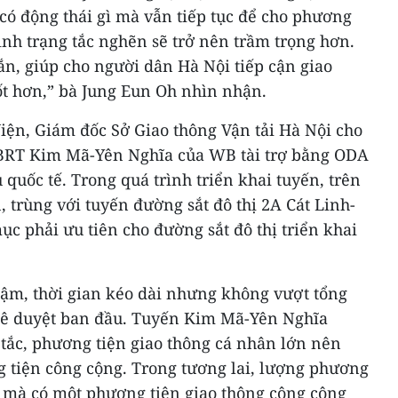
có động thái gì mà vẫn tiếp tục để cho phương
tình trạng tắc nghẽn sẽ trở nên trầm trọng hơn.
ắn, giúp cho người dân Hà Nội tiếp cận giao
ốt hơn,” bà Jung Eun Oh nhìn nhận.
iện, Giám đốc Sở Giao thông Vận tải Hà Nội cho
 BRT Kim Mã-Yên Nghĩa của WB tài trợ bằng ODA
 quốc tế. Trong quá trình triển khai tuyến, trên
, trùng với tuyến đường sắt đô thị 2A Cát Linh-
c phải ưu tiên cho đường sắt đô thị triển khai
hậm, thời gian kéo dài nhưng không vượt tổng
hê duyệt ban đầu. Tuyến Kim Mã-Yên Nghĩa
tắc, phương tiện giao thông cá nhân lớn nên
g tiện công cộng. Trong tương lai, lượng phương
i mà có một phương tiện giao thông công cộng