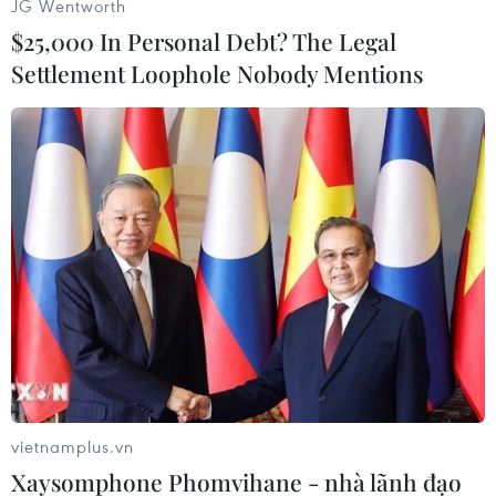
JG Wentworth
$25,000 In Personal Debt? The Legal
Thậm chí cả những ngân hàng chủ chốt của Đức
Settlement Loophole Nobody Mentions
và Pháp cũng không qua đượccác đợt sát hạch.
Hai ngân hàng của Pháp là BNP Paribas và
Societe Generale sẽlần lượt cần thêm khoản
vốn 13 tỷ euro và 11,6 tỷ euro, trong khi hai
ngân hàngĐức Deutsche Bank và Commerzbank
của Đức lần lượt cần thêm 12,2 tỷ euro và 10,7tỷ
euro.
Goldman Sachs cho rằng chỉ tái cấp vốn các
ngân hàng không thôi sẽ khôngđủ để giải quyết
các vấn đề hiện nay của châu Âu, song đây là
điều cần thiết đểphối hợp với các hành động
vietnamplus.vn
chính sách song song.
Xaysomphone Phomvihane - nhà lãnh đạo