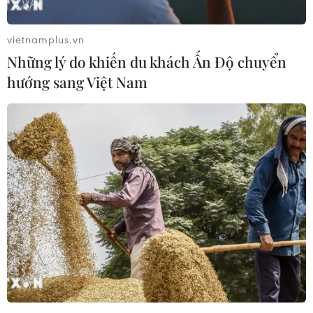
đồng
06/08/2026 13:42
vietnamplus.vn
Những lý do khiến du khách Ấn Độ chuyển
Hướng tới mục tiêu quy mô dự trữ
hướng sang Việt Nam
đạt 1% GDP vào năm 2030
06/08/2026 10:23
NAPAS, BIDV và Weixin Pay mở rộng
thanh toán QR Việt Nam-Trung
Quốc
06/08/2026 07:34
Làn sóng tấn công mạng nhằm vào
các quỹ đầu cơ lớn của Mỹ
06/08/2026 06:47