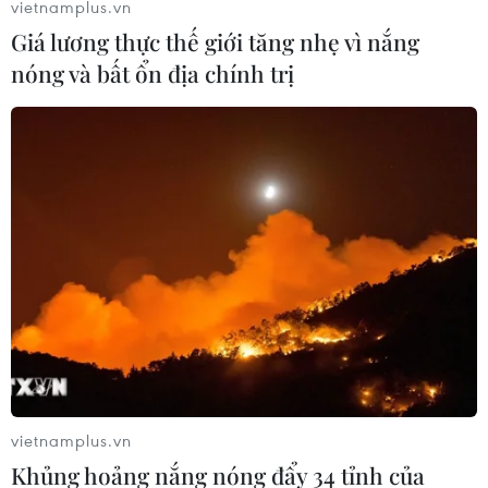
vietnamplus.vn
Giá lương thực thế giới tăng nhẹ vì nắng
nóng và bất ổn địa chính trị
Đồng USD trước bước ngoặt do đồng
yen mạnh lên và số liệu việc làm Mỹ
06/08/2026 05:14
Lãi suất ngân hàng ngày 6/8: Kỳ hạn
3 tháng đang được mức lãi suất tối đa
06/08/2026 00:06
Mỹ phát tín hiệu ủng hộ ổn định
đồng won của Hàn Quốc
vietnamplus.vn
05/08/2026 23:26
Khủng hoảng nắng nóng đẩy 34 tỉnh của