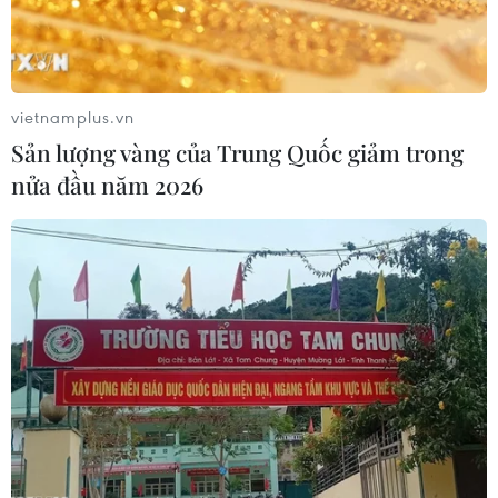
vietnamplus.vn
Sản lượng vàng của Trung Quốc giảm trong
nửa đầu năm 2026
Đại lễ cầu siêu tưởng niệm tri ân anh hùng
liệt sỹ Lào-Việt Nam
09/12/2019 14:56
Tổ quốc và nhân dân hai nước Việt Nam-Lào đời đời
ghi nhớ công ơn to lớn của các anh hùng liệt sỹ hy sinh