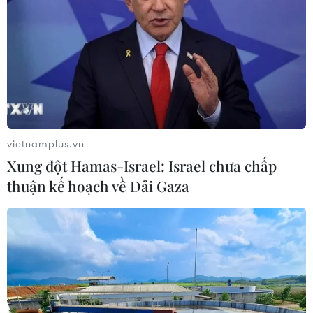
#Tổng Lãnh sự
#Preah Sihanouk
#Vũ Ngọc Lý
#Quân tình nguyện
#Tri ân
Campuchia
Theo dõi VietnamPlus
vietnamplus.vn
Xung đột Hamas-Israel: Israel chưa chấp
thuận kế hoạch về Dải Gaza
TIN LIÊN QUAN