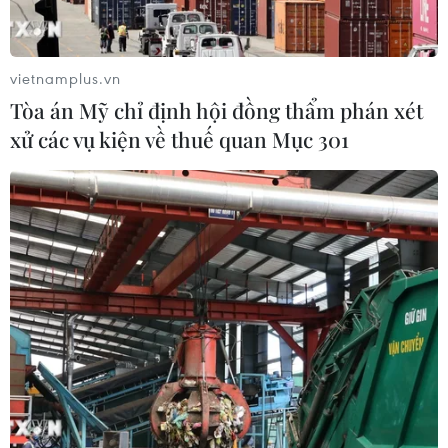
thành kính tri ân các anh hùng liệt sỹ
27/07/2026 08:04
vietnamplus.vn
Tòa án Mỹ chỉ định hội đồng thẩm phán xét
Kiều bào tại Đức tổ chức Lễ cầu siêu,
xử các vụ kiện về thuế quan Mục 301
tri ân các Anh hùng liệt sỹ
26/07/2026 22:53
Thêm mái nhà chung kết nối cộng
đồng người Việt Nam tại Hàn Quốc
26/07/2026 14:59
Diễn đàn tại Nhật Bản chia sẻ tư duy
đầu tư dài hạn cho người Việt trẻ