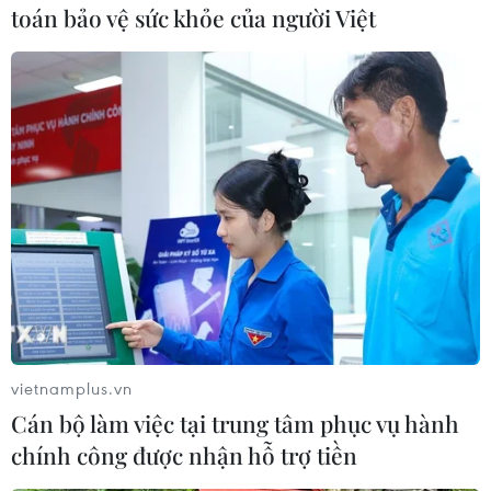
toán bảo vệ sức khỏe của người Việt
cốt chiến sỹ quân tình nguyện Việt Nam còn
đang nằm lại trên đất Campuchia. Công tác tìm
kiếm, cất bốc, hồi hương hài cốt các liệt sỹ vẫn
đang được chính phủ hai nước tích cực triển
khai với mục tiêu hoàn thành vào năm 2020./.
vietnamplus.vn
Cán bộ làm việc tại trung tâm phục vụ hành
chính công được nhận hỗ trợ tiền