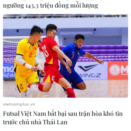
ngưỡng 143,3 triệu đồng mỗi lượng
Bộ đội tình nguyện Việt Nam hoàn thành
xuất sắc giúp đỡ cách mạng Lào
17/12/2019 08:42
Bộ trưởng Bộ Quốc phòng Lào Chansamone Chanyalath
khẳng định mọi thành quả cách mạng Lào đều có sự
giúp đỡ to lớn, quý báu, chí nghĩa chí tình của Đảng,
Nhà nước và Quân đội Việt Nam.
vietnamplus.vn
Futsal Việt Nam bất bại sau trận hòa khó tin
trước chủ nhà Thái Lan