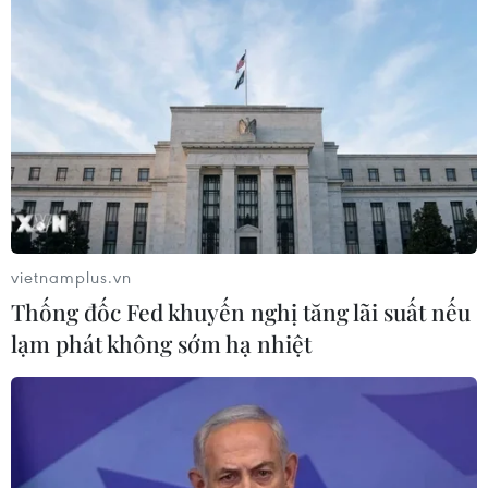
Tổng Lãnh sự Vũ Ngọc Lý dâng hương tại đài tưởng niệm.
(Ảnh: CTV/Vietnam+)
(Vietnam+)
vietnamplus.vn
Thống đốc Fed khuyến nghị tăng lãi suất nếu
lạm phát không sớm hạ nhiệt