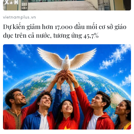
cho quê hương, đất nước, cho nền độc lập, tự do, hạnh
phúc của hai quốc gia, hai dân tộc.
vietnamplus.vn
Dự kiến giảm hơn 17.000 đầu mối cơ sở giáo
dục trên cả nước, tương ứng 45,7%
Dâng hương tưởng nhớ liệt sĩ quân tình
nguyện VN hy sinh tại Campuchia