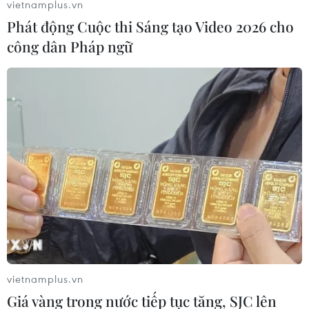
vietnamplus.vn
16/12/2019 04:45
Phát động Cuộc thi Sáng tạo Video 2026 cho
Để thể hiện lòng biết ơn vô hạn, các đoàn đã dành một
công dân Pháp ngữ
phút tưởng niệm các anh hùng liệt sỹ quân tình nguyện
Việt Nam hy sinh tại Campuchia trong các thời kỳ chiến
tranh.
vietnamplus.vn
Giá vàng trong nước tiếp tục tăng, SJC lên