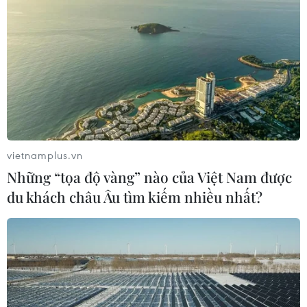
vietnamplus.vn
Những “tọa độ vàng” nào của Việt Nam được
du khách châu Âu tìm kiếm nhiều nhất?