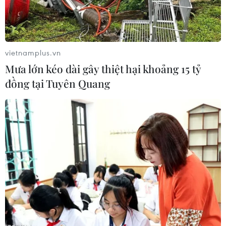
nước.
vietnamplus.vn
Mưa lớn kéo dài gây thiệt hại khoảng 15 tỷ
đồng tại Tuyên Quang
Đoàn dâng hương tại Đài hữu nghị Campuchia-Việt Nam ở tỉnh
Preah Sihanouk. (Ảnh: CTV/Vietnam+)
Ngày 20/12, Đoàn Tổng Lãnh sự quán Việt Nam
và Tỉnh hội Khmer-Việt Nam tại tỉnh Preah