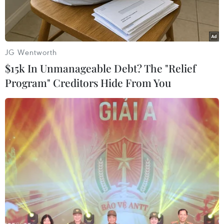
JG Wentworth
$15k In Unmanageable Debt? The "Relief
Program" Creditors Hide From You
Các lực lượng đào, vét đất đá, mở rãnh thoát nước và thu dọn
bùn đất tràn xuống mặt đường, tạo lối đi tạm để phương tiện
qua lại. (Ảnh: TTXVN phát)
Trung tâm Dự báo khí tượng thủy văn Quốc gia
cảnh báo, từ chiều tối đến 22 giờ 30 phút ngày
9/6, sáu tỉnh thuộc khu vực phía Bắc có nguy cơ