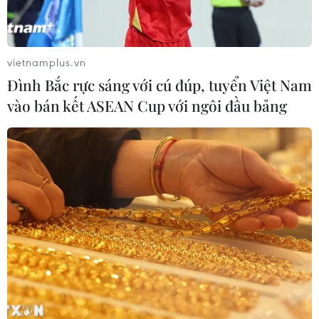
Kiểm soát rác thải từ nguồn - Giải
pháp bảo vệ kênh rạch TP Hồ Chí
Minh trong mùa mưa
vietnamplus.vn
07/08/2026 04:47
Đình Bắc rực sáng với cú đúp, tuyển Việt Nam
vào bán kết ASEAN Cup với ngôi đầu bảng
Miền Bắc giảm mưa từ đêm
nay, cuối tuần chuyển nắng nóng
07/08/2026 04:41
Xuất hiện áp thấp nhiệt đới trên khu
vực vịnh Bắc Bộ
07/08/2026 03:54
Lào Cai khẩn trương tìm kiếm 2