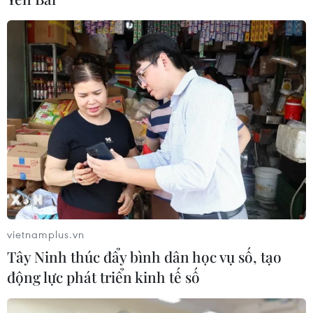
TIN CÙNG CHUYÊN MỤC
Campuchia nỗ lực bảo tồn động vật
hoang dã trước nguy cơ tuyệt chủng
07/08/2026 22:45
vietnamplus.vn
Tây Ninh thúc đẩy bình dân học vụ số, tạo
động lực phát triển kinh tế số
Áp thấp nhiệt đới trên vịnh Bắc Bộ sẽ
gây ảnh hưởng thế nào tới Việt Nam?