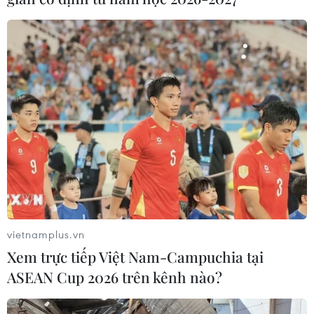
An Giang: Sạt lở bờ sông Nam Kênh 10
Châu Phú, thiệt hại khoảng 700 triệu đồng
09/06/2026 11:30
Hiện trường vụ sạt lở tiếp tục xuất hiện các vết nứt và
sụt lún, có nguy cơ tiếp tục mở rộng, đe dọa an toàn tính
mạng, nhà ở, công trình và tài sản của người dân.
vietnamplus.vn
Xem trực tiếp Việt Nam-Campuchia tại
ASEAN Cup 2026 trên kênh nào?