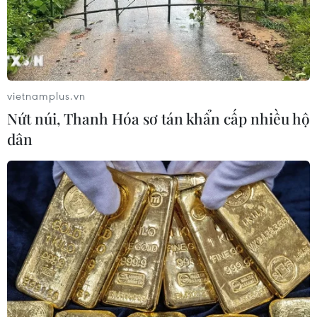
vietnamplus.vn
Nứt núi, Thanh Hóa sơ tán khẩn cấp nhiều hộ
dân