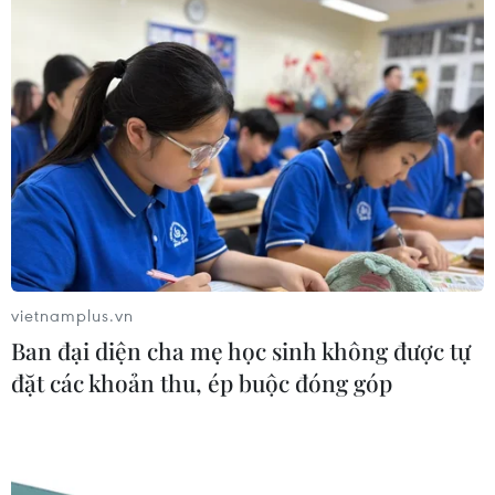
07/08/2026 14:38
Nứt núi, Thanh Hóa sơ tán khẩn cấp
nhiều hộ dân
07/08/2026 13:17
Cảnh báo lũ trên lưu vực sông Thao
tại trạm Yên Bái
vietnamplus.vn
07/08/2026 11:51
Ban đại diện cha mẹ học sinh không được tự
đặt các khoản thu, ép buộc đóng góp
Gỡ khó khăn triển khai dự án trọng
điểm quốc gia hồ Ka Pét
07/08/2026 11:24