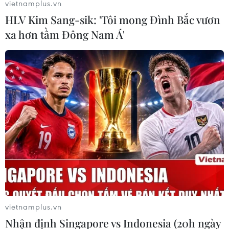
vietnamplus.vn
HLV Kim Sang-sik: 'Tôi mong Đình Bắc vươn
xa hơn tầm Đông Nam Á'
#Mưa lớn
#Sạt lở
#Sạt lở đất
vietnamplus.vn
Theo dõi VietnamPlus
Nhận định Singapore vs Indonesia (20h ngày