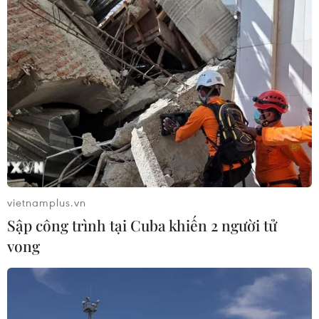
Lai Châu: Mưa lớn trên diện rộng, gây sạt
lở trên một số tuyến quốc lộ, tỉnh lộ
09/06/2026 05:06
Tại hiện trường ở Tỉnh lộ 135 có nhiều điểm sạt lở lớn,
đất đá tràn xuống mặt đường; tại điểm sạt lở giáp
phường Tân Phong vào khoảng 7 giờ sáng nay khiến 1
xe ôtô 7 chỗ Honda CRV bị hư hỏng nặng.
vietnamplus.vn
Sập công trình tại Cuba khiến 2 người tử
vong