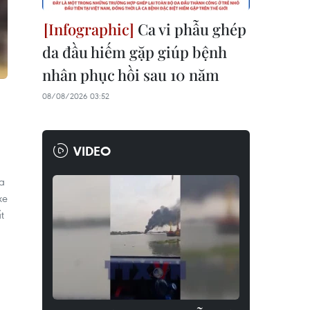
Ca vi phẫu ghép
da đầu hiếm gặp giúp bệnh
nhân phục hồi sau 10 năm
08/08/2026 03:52
VIDEO
ra
xe
t