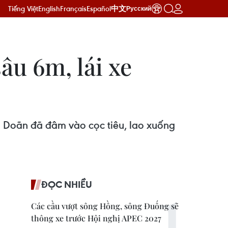
Tiếng Việt
English
Français
Español
中文
Русский
âu 6m, lái xe
h Doãn đã đâm vào cọc tiêu, lao xuống
ĐỌC NHIỀU
Các cầu vượt sông Hồng, sông Đuống sẽ
thông xe trước Hội nghị APEC 2027