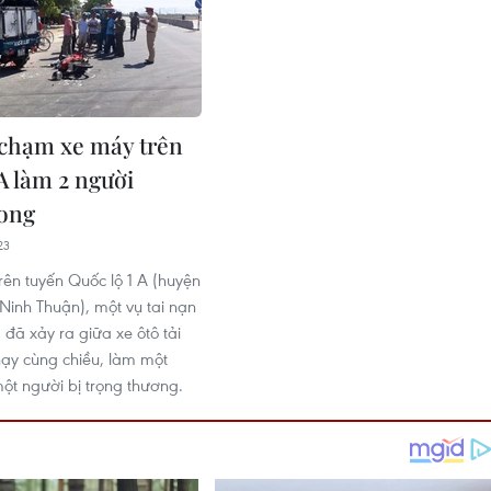
a chạm xe máy trên
A làm 2 người
ong
23
rên tuyến Quốc lộ 1 A (huyện
inh Thuận), một vụ tai nạn
đã xảy ra giữa xe ôtô tải
ạy cùng chiều, làm một
một người bị trọng thương.