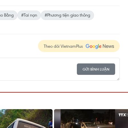
o Bằng
#Tai nạn
#Phương tiện giao thông
Theo dõi VietnamPlus
GỬI BÌNH LUẬN