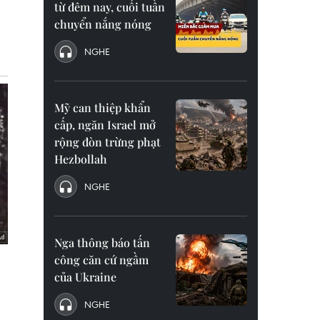
từ đêm nay, cuối tuần
chuyển nắng nóng
NGHE
Mỹ can thiệp khẩn
cấp, ngăn Israel mở
rộng đòn trừng phạt
Hezbollah
NGHE
Nga thông báo tấn
công căn cứ ngầm
của Ukraine
NGHE