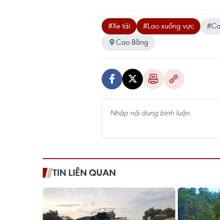
#Xe tải
#Lao xuống vực
#Ca
Cao Bằng
TIN LIÊN QUAN