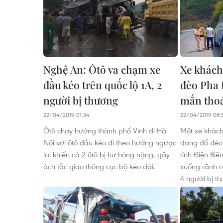
Nghệ An: Ôtô va chạm xe
Xe khách
đầu kéo trên quốc lộ 1A, 2
đèo Pha 
người bị thương
mắn tho
22/04/2019 01:34
22/04/2019 08:
Ôtô chạy hướng thành phố Vinh đi Hà
Một xe khách
Nội với ôtô đầu kéo đi theo hướng ngược
đang đổ đèo 
lại khiến cả 2 ôtô bị hư hỏng nặng, gây
tỉnh Điện Biê
ách tắc giao thông cục bộ kéo dài.
xuống rãnh n
4 người bị t