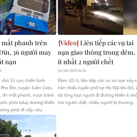
 mất phanh trên
Liên tiếp các vụ tai
Đin, 36 người may
nạn giao thông trong đêm,
át nạn
ít nhất 2 người chết
51
23/04/2019 02:16
 chở 33 cựu chiến binh
Đêm 22/4, liên tiếp các vụ tai nạn xảy 
Pha Đin, huyện Tuần Giáo,
trên nhiều tuyến phố tại Hà Nội khi ôtô, 
n, thì mất phanh, trượt bánh
tải tông loạt người đi đường khiến ít nhấ
ước phía taluy dương khiến
hai người chết, nhiều người bị thương.
hương phải đi cấp cứu.