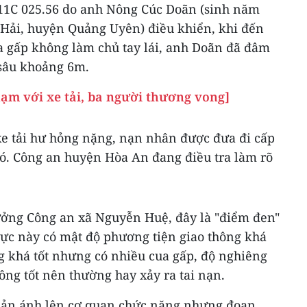
t 11C 025.56 do anh Nông Cúc Doãn (sinh năm
hi Hải, huyện Quảng Uyên) điều khiển, khi đến
a gấp không làm chủ tay lái, anh Doãn đã đâm
 sâu khoảng 6m.
hạm với xe tải, ba người thương vong]
xe tải hư hỏng nặng, nạn nhân được đưa đi cấp
ó. Công an huyện Hòa An đang điều tra làm rõ
ưởng Công an xã Nguyễn Huệ, đây là "điểm đen"
vực này có mật độ phương tiện giao thông khá
g khá tốt nhưng có nhiều cua gấp, độ nghiêng
ng tốt nên thường hay xảy ra tai nạn.
hản ánh lên cơ quan chức năng nhưng đoạn