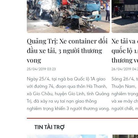
Quảng Trị: Xe container đối
Xe tải v
đầu xe tải, 3 người thương
quốc lộ 1
vong
thương v
25/04/2019 03:23
26/04/2019 04:
Ngày 25/4, tại ngã ba Quốc lộ 1A giao
Sáng 26/4, t
với đường 74, đoạn qua thôn Hà Thanh,
Thuận Nam, N
xã Gio Châu, huyện Gio Linh, tỉnh Quảng
nghiêm trọng 
Trị, đã xảy ra vụ tai nạn giao thông
và xe máy ch
nghiêm trọng khiến 3 người thương vong.
người chết, 