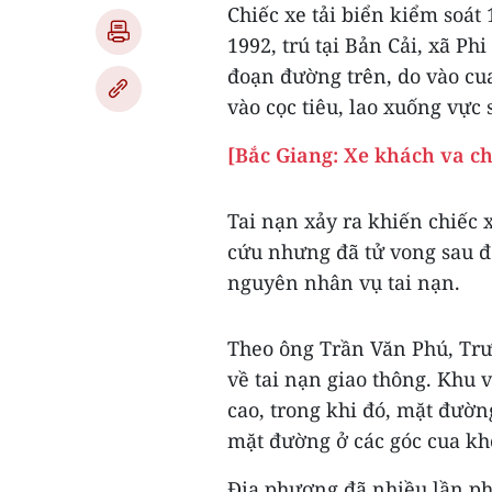
Chiếc xe tải biển kiểm soá
1992, trú tại Bản Cải, xã P
đoạn đường trên, do vào cu
vào cọc tiêu, lao xuống vực
[Bắc Giang: Xe khách va c
Tai nạn xảy ra khiến chiếc 
cứu nhưng đã tử vong sau đ
nguyên nhân vụ tai nạn.
Theo ông Trần Văn Phú, Tr
về tai nạn giao thông. Khu 
cao, trong khi đó, mặt đườn
mặt đường ở các góc cua khô
Địa phương đã nhiều lần p