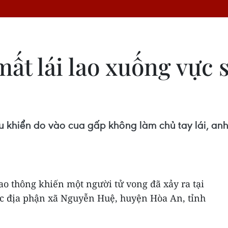
mất lái lao xuống vực s
 khiển do vào cua gấp không làm chủ tay lái, an
iao thông khiến một người tử vong đã xảy ra tại
ộc địa phận xã Nguyễn Huệ, huyện Hòa An, tỉnh