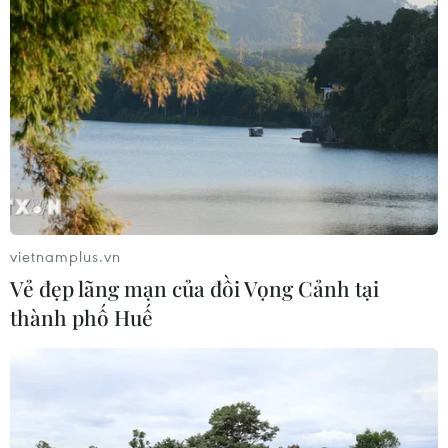
"The Odyssey" thống lĩnh phòng vé
ngay tuần đầu ra mắt
20/07/2026 04:36
Quan điểm của cơ quan quản lý về
lùm xùm quanh phim "Hoàng hậu
cuối cùng"
20/07/2026 04:31
vietnamplus.vn
Vẻ đẹp lãng mạn của đồi Vọng Cảnh tại
Thanh âm vượt đại dương: Phim đặc
thành phố Huế
biệt dịp kỷ niệm 79 năm Ngày
Thương binh-Liệt sỹ
18/07/2026 02:27