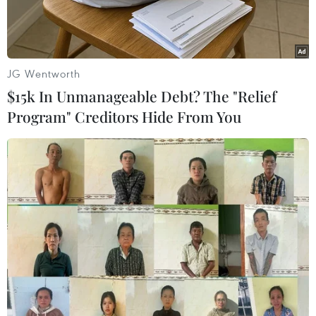
JG Wentworth
$15k In Unmanageable Debt? The "Relief
Program" Creditors Hide From You
Các nhà làm phim cho rằng câu chuyện về đội bóng "Lợn
Rừng" sẽ truyền cảm hứng cho rất nhiều người. (Nguồn: USA
Today)
Sứ mệnh giải cứu 12 thành viên đội bóng đá
thiếu niên Thái Lan cùng huấn luyện viên khỏi