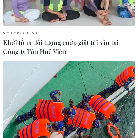
vietnamplus.vn
Khởi tố 19 đối tượng cướp giật tài sản tại
Công ty Tân Huê Viên
Hình ảnh chưa từng công bố về
chiến dịch giải cứu đội bóng Thái Lan
12/07/2018 02:41
Trang Facebook của Lực lượng SEAL Thái Lan tối ngày