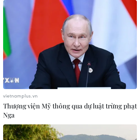
"Nghỉ hè sợ nghỉ hưu": Phim gia đình
xúc động gắn kết ông cháu cựu
chiến binh
22/07/2026 03:57
Chiếu miễn phí loạt phim tài liệu dịp
79 năm Ngày Thương binh-Liệt sỹ
27/7
21/07/2026 08:55
vietnamplus.vn
Chiếu miễn phí nhiều
Thượng viện Mỹ thông qua dự luật trừng phạt
bộ phim về đề tài cách mạng
Nga
20/07/2026 23:53