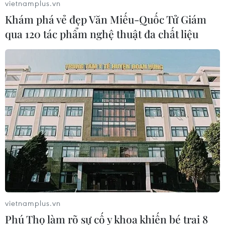
vietnamplus.vn
là điều thế giới cần lúc này
Khám phá vẻ đẹp Văn Miếu-Quốc Tử Giám
12/07/2018 03:15
qua 120 tác phẩm nghệ thuật đa chất liệu
Việc giải cứu thành công đội bóng đá Lợn rừng từ hang
Tham Luang đã khiến trái tim chúng ta, vốn đang dần
chai cứng trong lồng ngực, đột nhiên đập rộn ràng trở
lại.
vietnamplus.vn
Phú Thọ làm rõ sự cố y khoa khiến bé trai 8