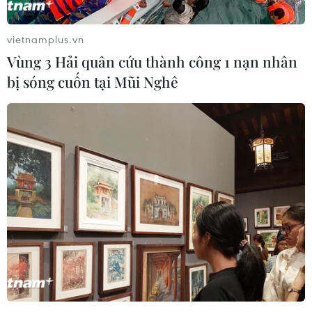
11/7 đã công bố đoạn video, trong đó có những hình
ảnh chưa từng được công bố về chiến dịch giải cứu đội
vietnamplus.vn
bóng Lợn Rừng khỏi hang Tham Luang.
Vùng 3 Hải quân cứu thành công 1 nạn nhân
bị sóng cuốn tại Mũi Nghê
Câu chuyện về giải cứu đội bóng Lợn rừng