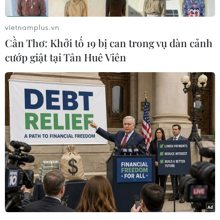
hang Tham Luang bí hiểm đã thu hút sự quan
tâm của hãng phim Pure Flix và sẽ sớm lên màn
vietnamplus.vn
ảnh nhỏ trong thời gian tới.
Cần Thơ: Khởi tố 19 bị can trong vụ dàn cảnh
Trong một tuyên bố đưa ra trên Twitter mới
cướp giật tại Tân Huê Viên
đây, đối tác quản lý Pure Flix, ông Michael Scott,
người đã có mặt tại nơi diễn ra chiến dịch giải
cứu đội bóng "Lợn rừng" tại hang Tham Luang,
tỉnh Chiang Rai, miền Bắc Thái Lan, cho hay
ông cùng vợ ông đang xem xét khả năng thực
hiện một dự án điện ảnh về câu chuyện này bởi
nó đã truyền cảm hứng cho hàng triệu người
trên toàn thế giới. Trong một đoạn clip được ghi
lại tại nơi diễn ra chiến dịch giải cứu, ông Scott
chia sẻ: "Tôi đã quá phấn khích. Câu chuyện này
rất có ý nghĩa với tôi khi mà tôi theo dõi chiến
dịch này tại Thái Lan."