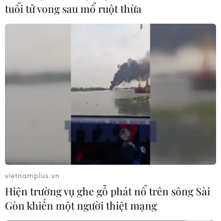
tuổi tử vong sau mổ ruột thừa
Người hùng giải cứu đội bóng thiếu niên
nhận tin dữ khi ra khỏi hang
12/07/2018 03:03
Richard Harris, viên bác sỹ nổi tiếng thế giới đồng thời
là một trong các thợ lặn tham gia giải cứu đội bóng
thiếu niên, chỉ biết rằng cha anh đã qua đời sau khi rời
khỏi hang Tham Luang.
vietnamplus.vn
Hiện trường vụ ghe gỗ phát nổ trên sông Sài
Gòn khiến một người thiệt mạng