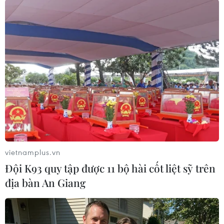
(TTXVN/Vietnam+)
vietnamplus.vn
Đội K93 quy tập được 11 bộ hài cốt liệt sỹ trên
địa bàn An Giang
#du lịch Thái Lan
#đội bóng đá thiếu niên Thái Lan
#hang Tham Luang
#hang Tham Luang
#tin tức hot