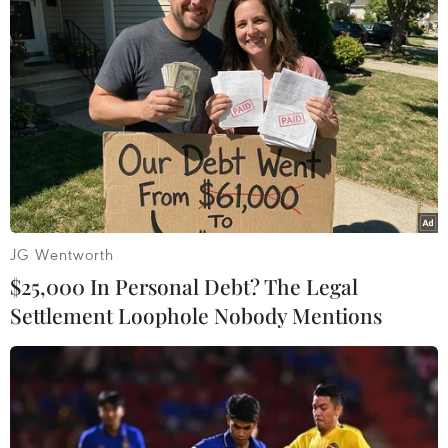
#vietnamplus
Mỹ
Thái Lan
Theo dõi VietnamPlus
JG Wentworth
TIN LIÊN QUAN
$25,000 In Personal Debt? The Legal
Settlement Loophole Nobody Mentions