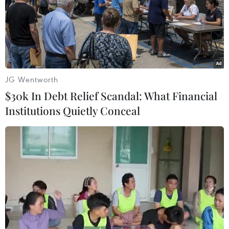
JG Wentworth
$30k In Debt Relief Scandal: What Financial
Institutions Quietly Conceal
Những cuộc giải cứu người
bị mắc kẹt thành công trên thế giới
12/07/2018 02:28
Sau ba ngày chạy đua với thời gian khi đang mùa mưa
lũ, toàn bộ 12 cầu thủ nhí cùng huấn luyện viên của đội
bóng Wild Boars (Lợn Rừng) đã được đội cứu hộ đưa ra
khỏi hang Tham Luang.