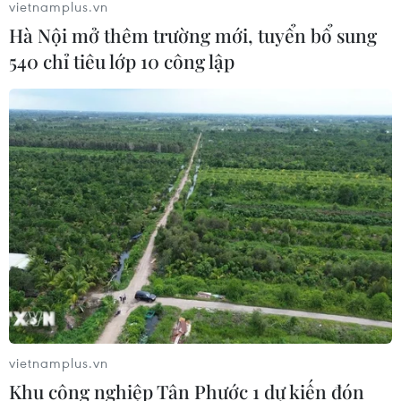
vietnamplus.vn
Hà Nội mở thêm trường mới, tuyển bổ sung
Cháy cửa hàng phế liệu trên
540 chỉ tiêu lớp 10 công lập
đường 25m ở Hà Nội
10/08/2026 04:35
Campuchia muốn quy hoạch lưu vực
sông Tonle Sap để quản lý tài nguyên
nước
10/08/2026 04:22
Hàn Quốc lại xảy ra sự cố rò rỉ thông
tin cá nhân lớn
10/08/2026 02:17
vietnamplus.vn
Khu công nghiệp Tân Phước 1 dự kiến đón