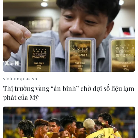
vietnamplus.vn
Thị trường vàng “án binh” chờ đợi số liệu lạm
Thêm nhiều người di cư thiệt mạng do
phát của Mỹ
chìm xuồng tại Địa Trung Hải
30/06/2016 12:21
Lực lượng bảo vệ bờ biển Italy xác nhận ít nhất 10
người di cư đã thiệt mạng sau khi một chiếc xuồng cao