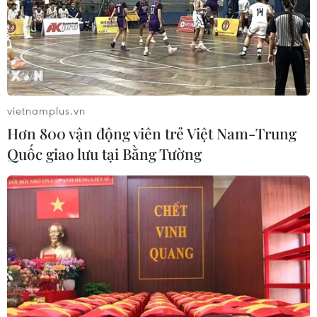
vượt eo biển Manche
10/08/2026 14:23
900 triệu người trên thế giới hứng
chịu tháng 7 nóng nhất lịch sử
vietnamplus.vn
10/08/2026 13:37
Hơn 800 vận động viên trẻ Việt Nam-Trung
Quốc giao lưu tại Bằng Tường
Indonesia: Thách thức mới từ những
“con tàu bóng tối”
10/08/2026 12:49
Hy Lạp nỗ lực dập tắt đám cháy rừng
mới gần Athens