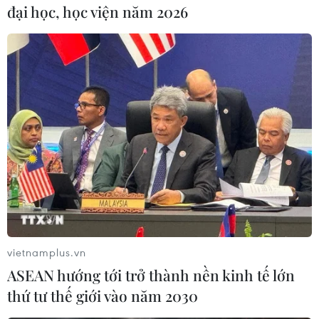
Lạp hoặc Italy nhằm tìm kiếm cuộc sống tốt đẹp
đại học, học viện năm 2026
hơn tại các nước châu Âu.
Lực lượng bảo vệ bờ biển Thổ Nhĩ Kỳ cho biết
trong tuần này, đã bắt giữ ít nhất 93 người di cư
đang cố gắng xuất phát bằng thuyền từ bờ biển
Thổ Nhĩ Kỳ để tìm đường đến châu Âu/.
(TTXVN/Vietnam+)
vietnamplus.vn
ASEAN hướng tới trở thành nền kinh tế lớn
thứ tư thế giới vào năm 2030