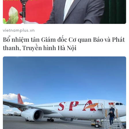
vietnamplus.vn
Bổ nhiệm tân Giám đốc Cơ quan Báo và Phát
thanh, Truyền hình Hà Nội
Lực lượng cứu hộ giải cứu người di cư trên vùng biển Địa Trung
Hải. (Ảnh tư liệu: AFP/TTXVN)
Ngày 15/3, giới chức Thổ Nhĩ Kỳ cho biết một
xuồng cao su chở người di cư đã chìm ở ngoài
khơi bờ biển Aegean, phía Bắc nước này, khiến
ít nhất 16 người thiệt mạng.