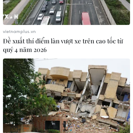
Đồng Tháp: Chìm xuồng trên sông Cao
Lãnh khiến 1 người tử vong
11/04/2023 14:50
vietnamplus.vn
Sau khi tham gia thực hiện tổng vệ sinh trên tuyến sông
Đề xuất thí điểm làn vượt xe trên cao tốc từ
Cao Lãnh, hai dân quân tự vệ bơi xuồng đi trả người
quý 4 năm 2026
dân thì gặp sự cố chìm xuồng, một trong hai người do
không biết bơi nên đã không qua khỏi.