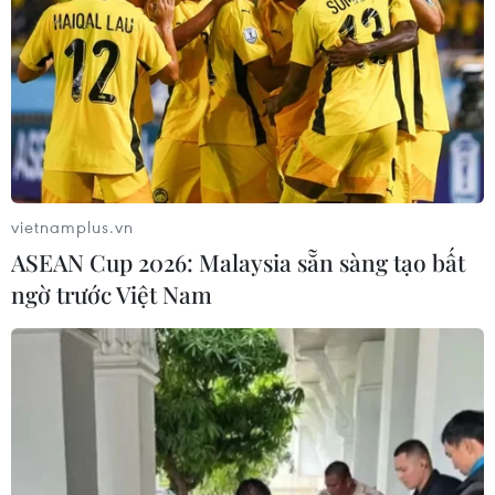
su bị chìm trên Địa Trung Hải ngày 30/6.
vietnamplus.vn
ASEAN Cup 2026: Malaysia sẵn sàng tạo bất
ngờ trước Việt Nam
Bình Thuận: Xuồng bị sóng đánh chìm, 1
ngư dân mất tích trên biển
30/07/2023 08:21