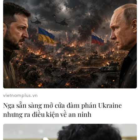
#Tai nạn chìm xuồng
#Di cư bất hợp pháp
#Người di cư
Thổ Nhĩ Kỳ
Theo dõi VietnamPlus
vietnamplus.vn
Nga sẵn sàng mở cửa đàm phán Ukraine
nhưng ra điều kiện về an ninh
TIN LIÊN QUAN