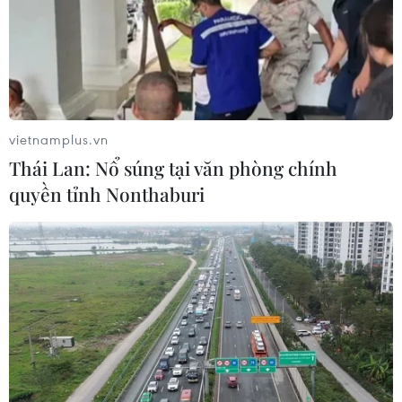
Xuồng không số hành nghề lưới ghẹ khi vào đến khu
vực cửa Cảng cá La Gi thì bị sóng đánh chìm, 4 lao
động bị rơi xuống biển trong đó 3 người được cứu vớt,
còn một lao động bị sóng cuốn trôi mất tích.
vietnamplus.vn
Thái Lan: Nổ súng tại văn phòng chính
quyền tỉnh Nonthaburi