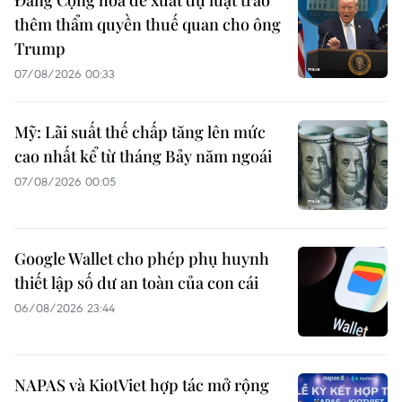
thêm thẩm quyền thuế quan cho ông
Trump
07/08/2026 00:33
Mỹ: Lãi suất thế chấp tăng lên mức
cao nhất kể từ tháng Bảy năm ngoái
07/08/2026 00:05
Google Wallet cho phép phụ huynh
thiết lập số dư an toàn của con cái
06/08/2026 23:44
NAPAS và KiotViet hợp tác mở rộng