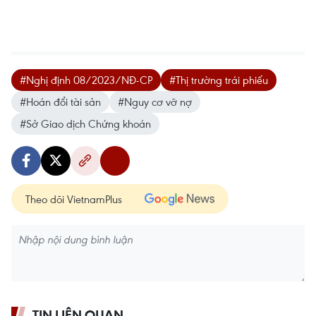
#Nghị định 08/2023/NĐ-CP
#Thị trường trái phiếu
#Hoán đổi tài sản
#Nguy cơ vỡ nợ
#Sở Giao dịch Chứng khoán
Theo dõi VietnamPlus
TIN LIÊN QUAN