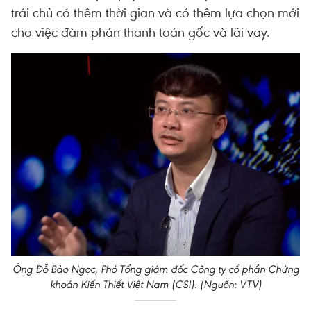
trái chủ có thêm thời gian và có thêm lựa chọn mới
cho việc đàm phán thanh toán gốc và lãi vay.
Ông Đỗ Bảo Ngọc, Phó Tổng giám đốc Công ty cổ phần Chứng
khoán Kiến Thiết Việt Nam (CSI). (Nguồn: VTV)