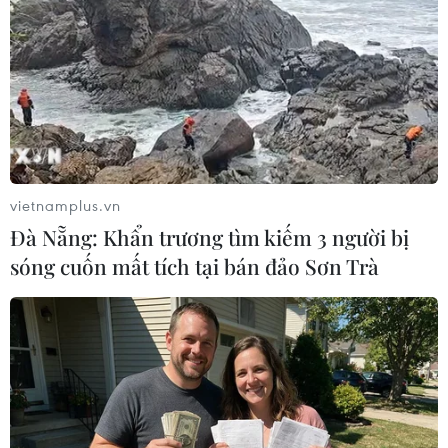
#Chủ tịch Nestlé Paul Bulcke
#Từ chức
#Sa thải
vietnamplus.vn
#Laurent Freixe
Thụy Sĩ
Đà Nẵng: Khẩn trương tìm kiếm 3 người bị
sóng cuốn mất tích tại bán đảo Sơn Trà
Theo dõi VietnamPlus