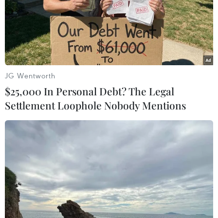
TIN LIÊN QUAN
JG Wentworth
$25,000 In Personal Debt? The Legal
Settlement Loophole Nobody Mentions
Thượng viện Pháp công bố kết quả điều
tra vụ bê bối nước khoáng của Nestle
20/05/2025 05:38