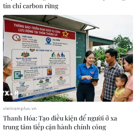
tín chỉ carbon rừng
Tây Ninh: Tạo điều kiện hình thành
doanh nghiệp công nghệ chiến lược
06/08/2026 04:45
Từ mở rộng số lượng đến nâng cao
chất lượng doanh nghiệp tư nhân ở
Tây Ninh
06/08/2026 04:23
Alphabet cải tổ hàng ngũ lãnh đạo
giữa cuộc đua AGI
vietnamplus.vn
06/08/2026 04:22
Thanh Hóa: Tạo điều kiện để người ở xa
trung tâm tiếp cận hành chính công