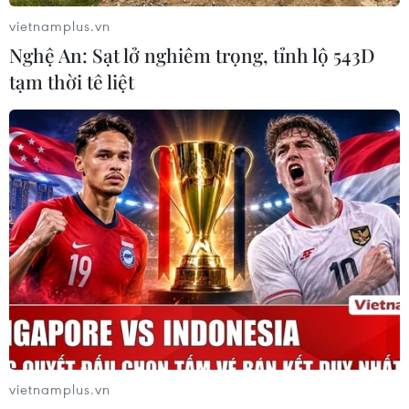
07/08/2026 13:01
vietnamplus.vn
Nghệ An: Sạt lở nghiêm trọng, tỉnh lộ 543D
Sân chơi học đường giúp học sinh
tạm thời tê liệt
rèn kỹ năng sống qua từng bước
nhảy
07/08/2026 11:38
Thưởng vượt kế hoạch: động lực còn
thiếu cho doanh nghiệp dẫn dắt
07/08/2026 04:01
Hãng BMW bắt đầu sản xuất hàng
loạt mẫu xe thuần điện “thế hệ mới”
07/08/2026 01:52
vietnamplus.vn