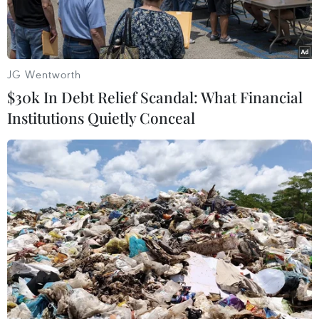
JG Wentworth
$30k In Debt Relief Scandal: What Financial
Institutions Quietly Conceal
Chủ tịch Nestlé Paul Bulcke đã giám sát một cuộc điều tra dẫn
đến việc sa thải cựu CEO. (Ảnh: AFP/Getty Images)
Chủ tịch Nestlé Paul Bulcke sẽ từ chức sau gần
một thập kỷ đứng đầu hội đồng quản trị, sau khi
cựu Giám đốc điều hành (CEO) Laurent Freixe