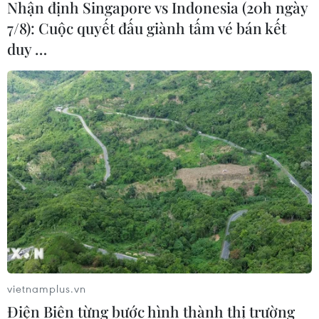
Nhận định Singapore vs Indonesia (20h ngày
7/8): Cuộc quyết đấu giành tấm vé bán kết
Tiêu chí mới phân loại doanh nghiệp
duy …
để thực hiện cơ cấu lại vốn nhà nước
06/08/2026 15:08
Meta tung công cụ AI lập trình tự
động cho nhà phát triển
06/08/2026 06:40
Doanh thu AI của Microsoft phụ
thuộc phần lớn vào đối tác OpenAI
06/08/2026 06:31
vietnamplus.vn
Điện Biên từng bước hình thành thị trường