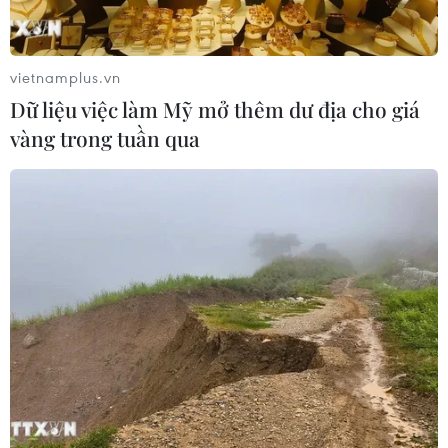
vietnamplus.vn
Dữ liệu việc làm Mỹ mở thêm dư địa cho giá
vàng trong tuần qua
TIN CÙNG CHUYÊN MỤC
Grab bị phạt 1,36 tỷ đồng do vi phạm
quy định bảo vệ quyền lợi người tiêu
dùng
08/08/2026 04:15
Naver và NVIDIA tăng tốc xây dựng
“Nhà máy AI,” hướng tới doanh thu
từ năm 2027