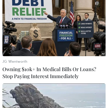
bánh pizza nhiễm khuẩn
Theo thông cáo ngày 5/7 của
công ty, chi nhánh của Nestlé tại
Pháp cùng với bộ phận quản lý
nhà máy ở miền Bắc nước Pháp
sản xuất bánh pizza thương hiệu
Buitoni đã bị truy tố trong tuần
này.
JG Wentworth
(TTXVN/Vietnam+)
Owning $10k+ In Medical Bills Or Loans?
Stop Paying Interest Immediately