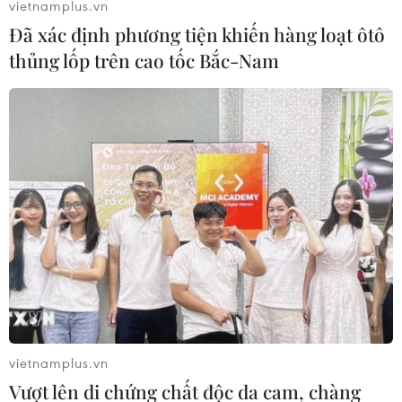
vietnamplus.vn
Đã xác định phương tiện khiến hàng loạt ôtô
thủng lốp trên cao tốc Bắc-Nam
Nestle và Sources Alma bị điều tra tại
Pháp vì bê bối nước khoáng
14/02/2025 07:13
Cuộc điều tra được tiến hành sau khi nhóm giám sát
Foodwatch đệ đơn khiếu nại chính thức chống lại Nestle
Waters và Sources Alma vì đã lừa dối người tiêu dùng
về chất lượng nước.
vietnamplus.vn
Vượt lên di chứng chất độc da cam, chàng