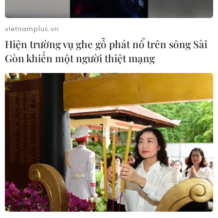
vietnamplus.vn
Xem thêm
Hiện trường vụ ghe gỗ phát nổ trên sông Sài
Gòn khiến một người thiệt mạng
CƠ QUAN CHỦ QUẢN: THÔNG TẤN XÃ VIỆT NAM
Tổng Biên tập: TRẦN TIẾN DUẨN
Phó Tổng Biên tập: NGUYỄN THỊ TÁM, KHÚC THANH
THỦY
Sở hữu trí tuệ
Quy định sử dụng
RSS
Hỗ trợ
Ngôn ngữ
TTXVN