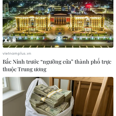
TIN LIÊN QUAN
vietnamplus.vn
Bắc Ninh trước “ngưỡng cửa” thành phố trực
thuộc Trung ương