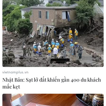
giảm 3,11 điểm xuống 1.667,86
điểm. Khối lượng giao dịch đạt
420,6 triệu cổ phiếu, tương ứng
hơn 12.645,4 tỷ đồng. Toàn sàn có
97 mã tăng giá, 203 mã giảm, 59
mã đứng
(TTXVN/Vietnam+)
vietnamplus.vn
Nhật Bản: Sạt lở đất khiến gần 400 du khách
mắc kẹt