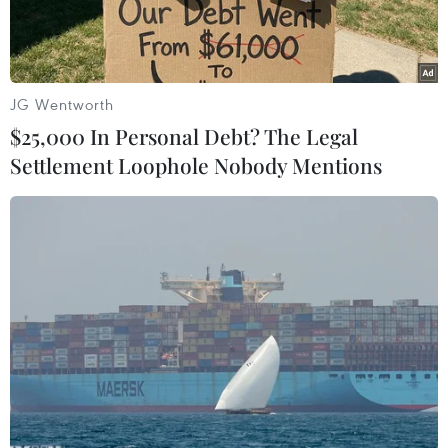
JG Wentworth
$25,000 In Personal Debt? The Legal
Settlement Loophole Nobody Mentions
Khách hàng giao dịch chứng khoán. (Ảnh: Trần Việt/TTXVN)
Áp lực bán mạnh không chỉ đến từ nhà đầu tư
nội, nhà đầu tư nước ngoài cũng bán ròng tới
gần 1.700 tỷ đồng.