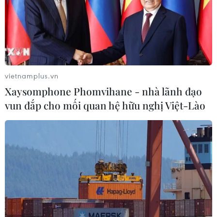
vietnamplus.vn
Xaysomphone Phomvihane - nhà lãnh đạo
TIN CÙNG CHUYÊN MỤC
vun đắp cho mối quan hệ hữu nghị Việt-Lào
Thị trường chứng khoán: Sức ép từ
"vùng trũng" thông tin sau một nhịp
phục hồi
08/08/2026 08:04
VN-Index tăng hơn 3 điểm nhờ sức
bật nhóm dầu khí