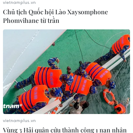
vietnamplus.vn
Chủ tịch Quốc hội Lào Xaysomphone
Phố Wall lập kỷ lục mới nhờ đà tăng
Phomvihane từ trần
của nhóm cổ phiếu AI
05/08/2026 00:37
Tỷ phú Jeff Bezos bán 15 triệu cổ
phiếu Amazon trị giá hơn 4 tỷ USD
04/08/2026 23:29
Phố Wall lập đỉnh lịch sử khi giá dầu
lao dốc mạnh
04/08/2026 00:59
vietnamplus.vn
Vùng 3 Hải quân cứu thành công 1 nạn nhân