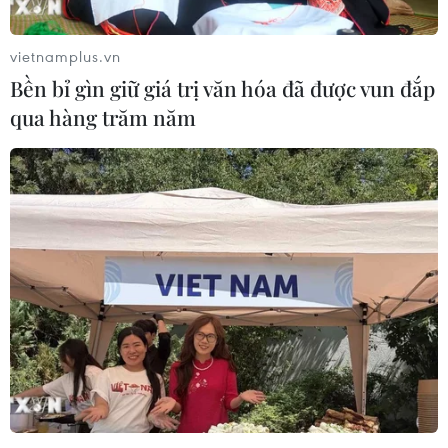
vietnamplus.vn
Bền bỉ gìn giữ giá trị văn hóa đã được vun đắp
qua hàng trăm năm
Nông nghiệp Hòa Phát chính thức nộp hồ
sơ IPO lên Ủy ban Chứng khoán
17/09/2025 08:47
Hòa Phát chính thức nộp hồ sơ IPO lên Ủy ban Chứng
khoán, dự kiến niêm yết mã HPA, mở rộng quy mô,
nâng cao hiệu quả kinh doanh trong lĩnh vực nông
nghiệp.