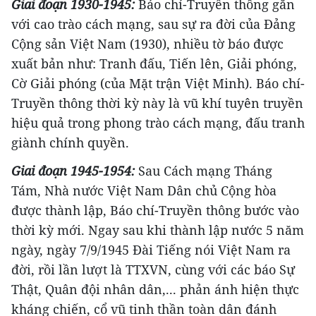
Giai đoạn 1930-1945:
Báo chí-Truyền thông gắn
với cao trào cách mạng, sau sự ra đời của Đảng
Cộng sản Việt Nam (1930), nhiều tờ báo được
xuất bản như: Tranh đấu, Tiến lên, Giải phóng,
Cờ Giải phóng (của Mặt trận Việt Minh). Báo chí-
Truyền thông thời kỳ này là vũ khí tuyên truyền
hiệu quả trong phong trào cách mạng, đấu tranh
giành chính quyền.
Giai đoạn 1945-1954:
Sau Cách mạng Tháng
Tám, Nhà nước Việt Nam Dân chủ Cộng hòa
được thành lập, Báo chí-Truyền thông bước vào
thời kỳ mới. Ngay sau khi thành lập nước 5 năm
ngày, ngày 7/9/1945 Đài Tiếng nói Việt Nam ra
đời, rồi lần lượt là TTXVN, cùng với các báo Sự
Thật, Quân đội nhân dân,... phản ánh hiện thực
kháng chiến, cổ vũ tinh thần toàn dân đánh