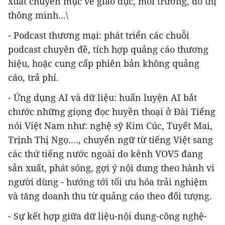
xuất chuyên mục về giáo dục, môi trường, đô thị
thông minh...\
- Podcast thương mại: phát triển các chuỗi
podcast chuyên đề, tích hợp quảng cáo thương
hiệu, hoặc cung cấp phiên bản không quảng
cáo, trả phí.
- Ứng dụng AI và dữ liệu: huấn luyện AI bắt
chước những giọng đọc huyền thoại ở Đài Tiếng
nói Việt Nam như: nghệ sỹ Kim Cúc, Tuyết Mai,
Trịnh Thị Ngọ...., chuyển ngữ từ tiếng Việt sang
các thứ tiếng nước ngoài do kênh VOV5 đang
sản xuất, phát sóng, gợi ý nội dung theo hành vi
người dùng - hướng tới tối ưu hóa trải nghiệm
và tăng doanh thu từ quảng cáo theo đối tượng.
- Sự kết hợp giữa dữ liệu-nội dung-công nghệ-