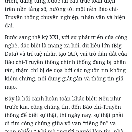
triển, đang từng bước tái cấu trúc toàn diện
trên nền tảng số, hướng tới một nền Báo chí-
Truyền thông chuyên nghiệp, nhân văn và hiện
đại.
Bước sang thế kỷ XXI, với sự phát triển của công
nghệ, đặc biệt là mạng xã hội, dữ liệu lớn (Big
Data) và trí tuệ nhân tạo (AI), vai trò dẫn dắt của
Báo chí-Truyền thông chính thống đang bị phân
tán, thậm chí bị đe dọa bởi các nguồn tin không
kiểm chứng, nội dung giật gân và thông tin giả
mạo.
Đây là bối cảnh hoàn toàn khác biệt: Nếu như
trước kia, công chúng tìm đến Báo chí-Truyền
thông để biết sự thật, thì ngày nay, sự thật phải
đi tìm công chúng giữa vô vàn “tiếng ồn” và
“can nhiễu." Khi mà “người người làm tin, nhà