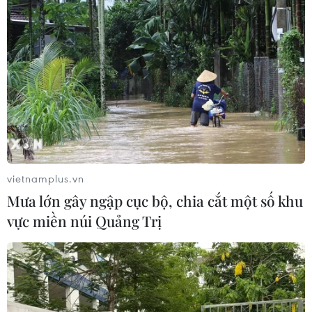
vietnamplus.vn
Mưa lớn gây ngập cục bộ, chia cắt một số khu
vực miền núi Quảng Trị