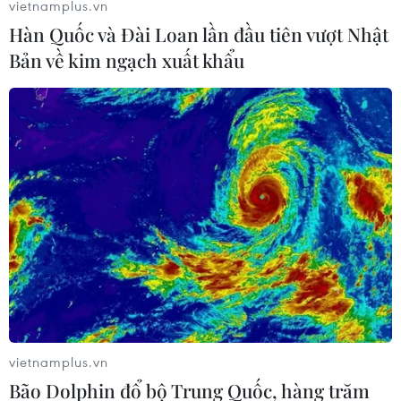
vietnamplus.vn
Hàn Quốc và Đài Loan lần đầu tiên vượt Nhật
Bản về kim ngạch xuất khẩu
#Bang Andhra Pradesh
#Cần Thơ
#Việt Nam-Ấn Độ
#cảng biển
#logistics
#hợp tác kinh doanh
TP. Cần Thơ
Ấn Độ
Theo dõi VietnamPlus
vietnamplus.vn
Bão Dolphin đổ bộ Trung Quốc, hàng trăm