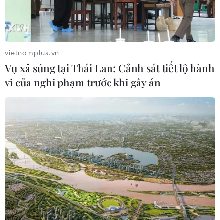
vietnamplus.vn
Vụ xả súng tại Thái Lan: Cảnh sát tiết lộ hành
vi của nghi phạm trước khi gây án
Cơ hội cho DN Việt Nam trong chính sách
ngoại thương mới của Ấn Độ
06/04/2023 22:58
Ấn Độ đặt mục tiêu đạt kim ngạch xuất khẩu 2.000 tỷ
USD vào năm 2030, các DN Việt Nam trong lĩnh vực
dịch vụ công nghệ thông tin, ngân hàng có thể nghiên