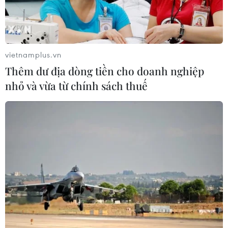
Trung Quốc công bố kế hoạch phát
triển ngành hàng không dân dụng
09/08/2026 05:12
vietnamplus.vn
Thêm dư địa dòng tiền cho doanh nghiệp
nhỏ và vừa từ chính sách thuế
Giá gạo Việt Nam đi ngược xu hướng
với các nước xuất khẩu lớn
09/08/2026 04:23
Vận tải biển toàn cầu tăng mạnh bất
chấp căng thẳng địa chính trị
09/08/2026 02:06