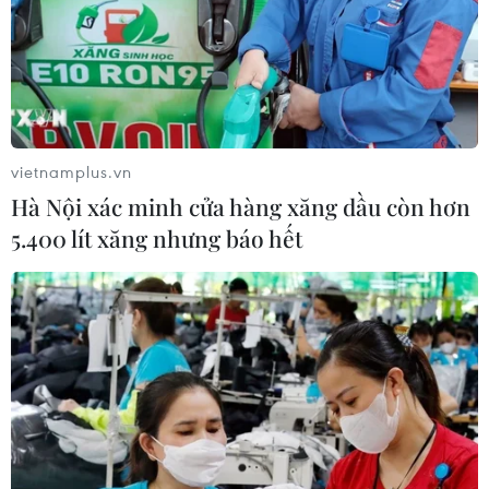
09/08/2026 14:15
Công suất lọc dầu thu hẹp, giá xăng
Mỹ đối mặt áp lực tăng
09/08/2026 09:43
vietnamplus.vn
Hà Nội xác minh cửa hàng xăng dầu còn hơn
Xuất khẩu dệt may 7 tháng đạt trên
5.400 lít xăng nhưng báo hết
27 tỷ USD, duy trì đà tăng trưởng
09/08/2026 08:25
Hải Phòng điều chỉnh kịch bản tăng
trưởng, quyết tâm đạt GRDP 13%
09/08/2026 08:25