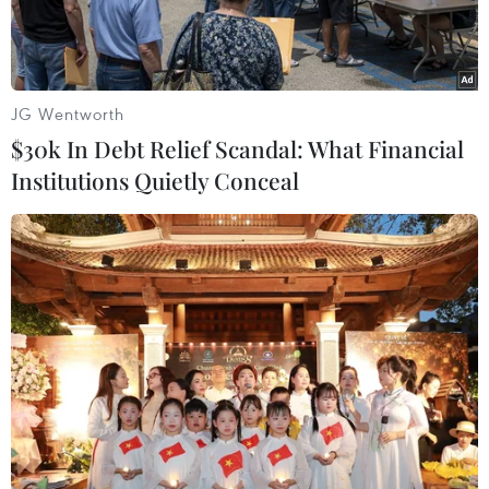
JG Wentworth
$30k In Debt Relief Scandal: What Financial
Institutions Quietly Conceal
Đại sứ Việt Nam tại Ấn Độ Nguyễn Thanh Hải phát biểu khai
mạc hội thảo trực tuyến với chủ đề "Cơ hội hợp tác đầu tư, kinh
doanh giữa bang Andhra Pradesh và Việt Nam". (Ảnh: Ngọc
Thúy/TTXVN)
Tiếp tục chương trình tăng cường thông tin thị