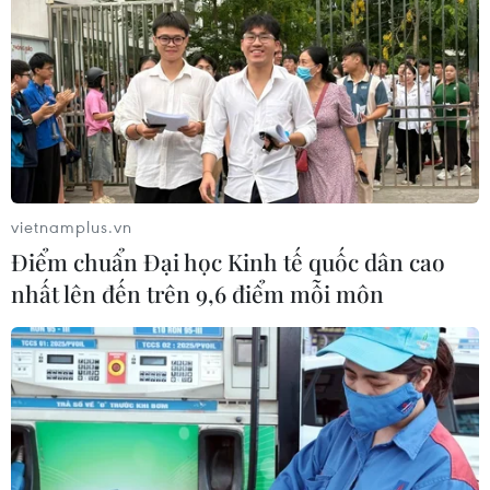
vietnamplus.vn
Điểm chuẩn Đại học Kinh tế quốc dân cao
nhất lên đến trên 9,6 điểm mỗi môn
TIN CÙNG CHUYÊN MỤC
Hàn Quốc và Đài Loan lần đầu tiên
vượt Nhật Bản về kim ngạch xuất
khẩu