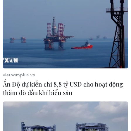
Đẩy mạnh xuất nhập khẩu giữa các tỉnh
Nam Trung Bộ và Ấn Độ
01/03/2023 15:14
Đại diện lãnh đạo Sở Công Thương các tỉnh Nam Trung
Bộ gồm Ninh Thuận, Phú Yên, Bình Định, Khánh Hòa đã
chia sẻ tiềm năng, lợi thế trong hoạt động xuất nhập
khẩu các mặt hàng của Ấn Độ và địa phương.
vietnamplus.vn
Ấn Độ dự kiến chi 8,8 tỷ USD cho hoạt động
thăm dò dầu khí biển sâu