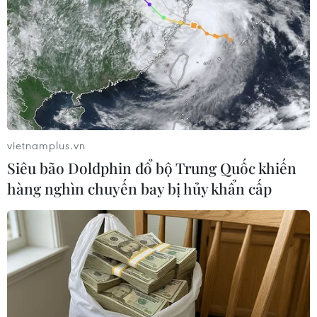
hiện đại kết nối các khu vực bằng đường biển,
hàng không, đường bộ, hạ tầng khu công
nghiệp được xây dựng hiện đại, đồng bộ.
Định hướng phát triển của Cần Thơ là trở thành
thành phố trung tâm hiện đại phát triển kinh tế
xanh.
vietnamplus.vn
Siêu bão Doldphin đổ bộ Trung Quốc khiến
hàng nghìn chuyến bay bị hủy khẩn cấp