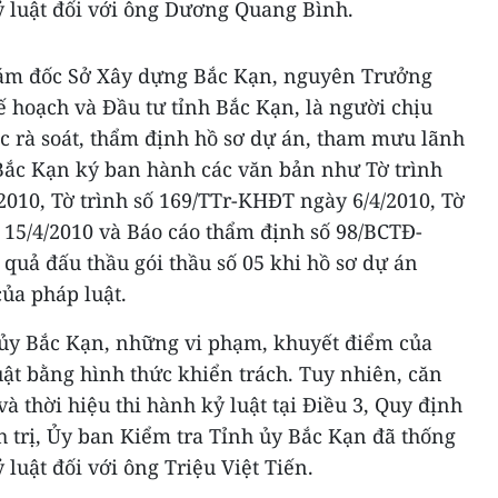
ỷ luật đối với ông Dương Quang Bình.
iám đốc Sở Xây dựng Bắc Kạn, nguyên Trưởng
 hoạch và Đầu tư tỉnh Bắc Kạn, là người chịu
c rà soát, thẩm định hồ sơ dự án, tham mưu lãnh
Bắc Kạn ký ban hành các văn bản như Tờ trình
010, Tờ trình số 169/TTr-KHĐT ngày 6/4/2010, Tờ
 15/4/2010 và Báo cáo thẩm định số 98/BCTĐ-
quả đấu thầu gói thầu số 05 khi hồ sơ dự án
ủa pháp luật.
ủy Bắc Kạn, những vi phạm, khuyết điểm của
uật bằng hình thức khiển trách. Tuy nhiên, căn
và thời hiệu thi hành kỷ luật tại Điều 3, Quy định
 trị, Ủy ban Kiểm tra Tỉnh ủy Bắc Kạn đã thống
luật đối với ông Triệu Việt Tiến.