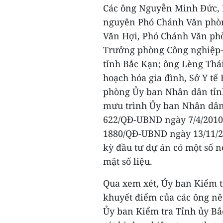
Các ông Nguyễn Minh Đức, H
nguyên Phó Chánh Văn phòn
Văn Hợi, Phó Chánh Văn ph
Trưởng phòng Công nghiệp-
tỉnh Bắc Kạn; ông Lèng Thái
hoạch hóa gia đình, Sở Y t
phòng Ủy ban Nhân dân tỉnh
mưu trình Ủy ban Nhân dân
622/QĐ-UBND ngày 7/4/2010 v
1880/QĐ-UBND ngày 13/11/20
kỳ đầu tư dự án có một số n
mặt số liệu.
Qua xem xét, Ủy ban Kiểm 
khuyết điểm của các ông nê
Ủy ban Kiểm tra Tỉnh ủy Bắ