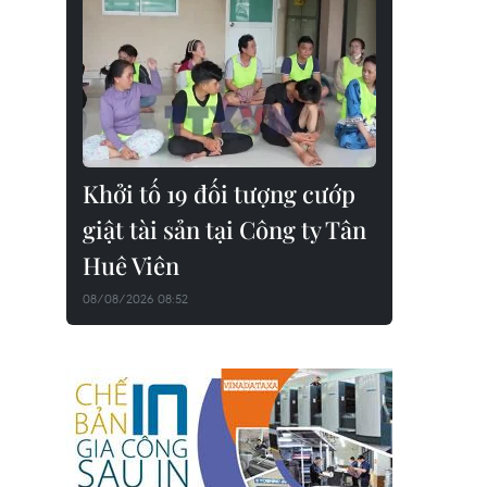
Khởi tố 19 đối tượng cướp
giật tài sản tại Công ty Tân
Huê Viên
08/08/2026 08:52