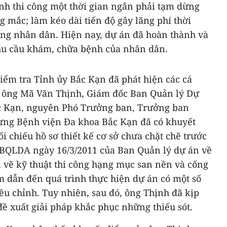
nh thi công một thời gian ngắn phải tạm dừng
g mắc; làm kéo dài tiến độ gây lãng phí thời
rong nhân dân. Hiện nay, dự án đã hoàn thành và
hu cầu khám, chữa bệnh của nhân dân.
iểm tra Tỉnh ủy Bắc Kạn đã phát hiện các cá
, ông Mã Văn Thịnh, Giám đốc Ban Quản lý Dự
ắc Kạn, nguyên Phó Trưởng ban, Trưởng ban
ựng Bệnh viện Đa khoa Bắc Kạn đã có khuyết
ối chiếu hồ sơ thiết kế cơ sở chưa chặt chẽ trước
-BQLDA ngày 16/3/2011 của Ban Quản lý dự án về
n vẽ kỹ thuật thi công hạng mục san nền và cống
 dẫn đến quá trình thực hiện dự án có một số
ều chỉnh. Tuy nhiên, sau đó, ông Thịnh đã kịp
đề xuất giải pháp khắc phục những thiếu sót.