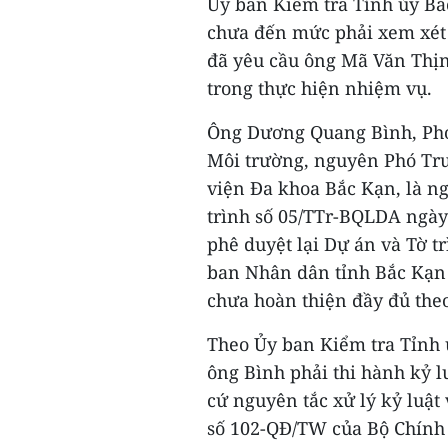
Ủy ban Kiểm tra Tỉnh ủy Bắ
chưa đến mức phải xem xét 
đã yêu cầu ông Mã Văn Thị
trong thực hiện nhiệm vụ.
Ông Dương Quang Bình, Phó
Môi trường, nguyên Phó Tr
viện Đa khoa Bắc Kạn, là ng
trình số 05/TTr-BQLDA ngày
phê duyệt lại Dự án và Tờ t
ban Nhân dân tỉnh Bắc Kạn 
chưa hoàn thiện đầy đủ theo
Theo Ủy ban Kiểm tra Tỉnh 
ông Bình phải thi hành kỷ l
cứ nguyên tắc xử lý kỷ luật 
số 102-QĐ/TW của Bộ Chính 