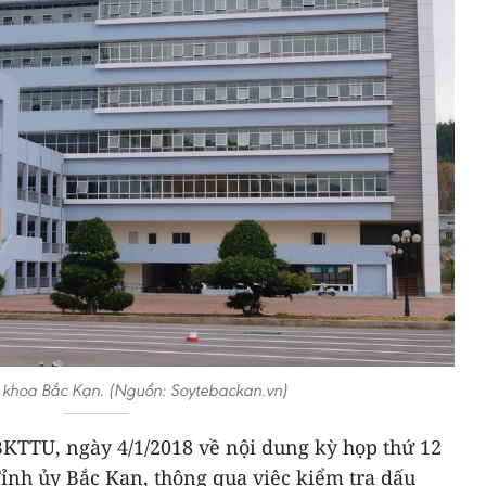
 khoa Bắc Kạn. (Nguồn: Soytebackan.vn)
KTTU, ngày 4/1/2018 về nội dung kỳ họp thứ 12
ỉnh ủy Bắc Kạn, thông qua việc kiểm tra dấu