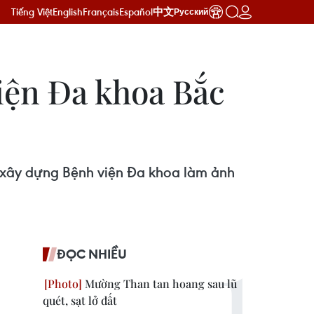
Tiếng Việt
English
Français
Español
中文
Русский
iện Đa khoa Bắc
ư xây dựng Bệnh viện Đa khoa làm ảnh
ĐỌC NHIỀU
Mường Than tan hoang sau lũ
quét, sạt lở đất