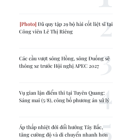
Đã quy tập 29 bộ hài cốt liệt sĩ tại
Công viên Lê Thị Riêng
Các cầu vượt sông Hồng, sông Đuống sẽ
thông xe trước Hội nghị APEC 2027
Vụ gian lận điểm thi tại Tuyên Quang:
Sáng mai (5/8), công bố phương án xử lý
Áp thấp nhiệt đới đổi hướng Tây Bắc,
tăng cường độ và di chuyển nhanh hơn