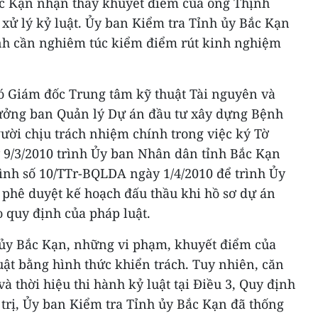
c Kạn nhận thấy khuyết điểm của ông Thịnh
xử lý kỷ luật. Ủy ban Kiểm tra Tỉnh ủy Bắc Kạn
nh cần nghiêm túc kiểm điểm rút kinh nghiệm
 Giám đốc Trung tâm kỹ thuật Tài nguyên và
ưởng ban Quản lý Dự án đầu tư xây dựng Bệnh
ười chịu trách nhiệm chính trong việc ký Tờ
 9/3/2010 trình Ủy ban Nhân dân tỉnh Bắc Kạn
rình số 10/TTr-BQLDA ngày 1/4/2010 để trình Ủy
phê duyệt kế hoạch đấu thầu khi hồ sơ dự án
 quy định của pháp luật.
ủy Bắc Kạn, những vi phạm, khuyết điểm của
uật bằng hình thức khiển trách. Tuy nhiên, căn
và thời hiệu thi hành kỷ luật tại Điều 3, Quy định
trị, Ủy ban Kiểm tra Tỉnh ủy Bắc Kạn đã thống