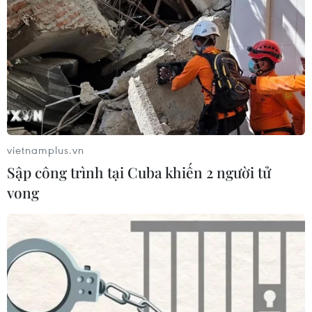
31/07/2026 06:43
Nghĩa cử cao đẹp của lao động Việt
Nam lan tỏa trên truyền thông Nhật
Bản
31/07/2026 04:02
vietnamplus.vn
50 năm quan hệ Việt-Đức: Khi ngoại
Sập công trình tại Cuba khiến 2 người tử
giao nhân dân bắt đầu từ tiếng mẹ đẻ
vong
30/07/2026 23:00
Trăn trở người giữ lửa tiếng Việt trên
quê hương thứ hai
30/07/2026 12:00