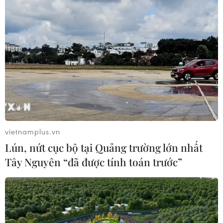
Chiều 26/7, Đại sứ quán Việt Nam tại Vương quốc
Campuchia tổ chức lễ dâng hương tưởng niệm, tri ân
các anh hùng liệt sỹ tại Tượng đài Hữu nghị
Campuchia-Việt Nam ở thủ đô Phnom Penh.
vietnamplus.vn
Lún, nứt cục bộ tại Quảng trường lớn nhất
Tây Nguyên “đã được tính toán trước”