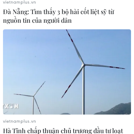
vietnamplus.vn
Đà Nẵng: Tìm thấy 3 bộ hài cốt liệt sỹ từ
nguồn tin của người dân
#Ngày Thương binh-Liệt sỹ
#Anh hùng liệt sỹ
#Tri ân
#Tưởng niệm
#Việt Nam-Lào
Lào
Theo dõi VietnamPlus
Ngày Thương binh Liệt sỹ
Chiến dịch 500 ngày đêm: Để những người lính
vietnamplus.vn
ra đi được trở về trọn vẹn
Hà Tĩnh chấp thuận chủ trương đầu tư loạt
Chiến dịch 500 ngày đêm: Để không một sự hy