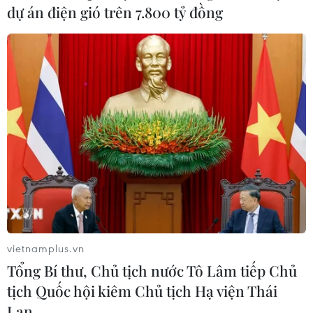
dự án điện gió trên 7.800 tỷ đồng
sinh nào bị lãng quên
Gia Lai: Nỗ lực tìm đồng đội sau hơn nửa thế kỷ
tham gia trận đánh Đồi Tranh
Tác phẩm điện ảnh “Mưa đỏ” và hành trình gắn
kết chiến lược Việt-Lào
Cà Mau: Bàn giao 535 mẫu hài cốt liệt sỹ tại xã
Phước Long để giám định ADN
vietnamplus.vn
Tổng Bí thư, Chủ tịch nước Tô Lâm tiếp Chủ
TIN LIÊN QUAN
tịch Quốc hội kiêm Chủ tịch Hạ viện Thái
Lan