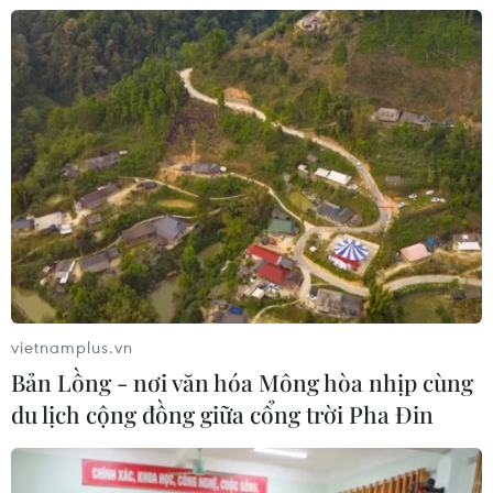
thú vị, gắn kết cội nguồn
23/07/2026 12:53
Gắn kết cộng đồng, phát huy vai trò
của cộng đồng người Việt Nam tại
Nhật Bản
22/07/2026 14:44
Lượng kiều hối về Thành phố Hồ Chí
Minh giảm gần 23% sau nửa năm
vietnamplus.vn
22/07/2026 06:22
Bản Lồng - nơi văn hóa Mông hòa nhịp cùng
du lịch cộng đồng giữa cổng trời Pha Đin
Ấm áp nghĩa tình của những cựu
chiến binh Việt Nam tại Đức