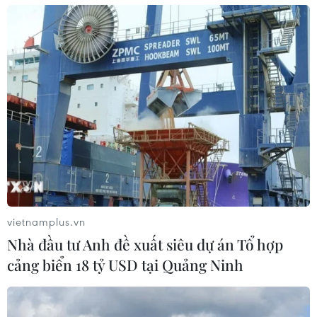
Bệnh viện Trung ương Quân đội 103 Lào.
vietnamplus.vn
Nhà đầu tư Anh đề xuất siêu dự án Tổ hợp
cảng biển 18 tỷ USD tại Quảng Ninh
Ngày Thương binh-Liệt sỹ: Dâng hương
tri ân các anh hùng liệt sỹ tại Campuchia
26/07/2025 13:59