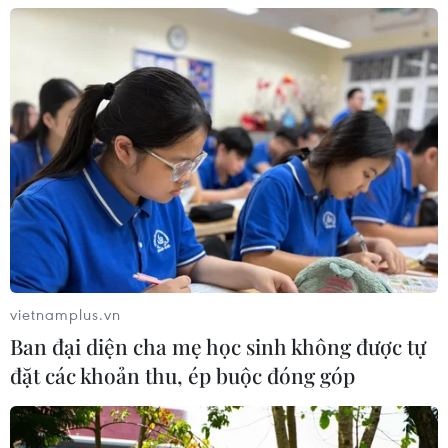
TIN CÙNG CHUYÊN MỤC
ASC 2026: Tiếp lửa đam mê khoa học
cho thế hệ trẻ Việt Nam
04/08/2026 14:08
Nghị quyết của Bộ Chính trị về công
tác người Việt Nam ở nước ngoài
vietnamplus.vn
04/08/2026 12:08
Ban đại diện cha mẹ học sinh không được tự
đặt các khoản thu, ép buộc đóng góp
Việt Nam tham dự Trại hè Khoa học
châu Á 2026 tại Hong Kong