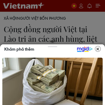
XÃ HỘI
NGƯỜI VIỆT BỐN PHƯƠNG
Cộng đồng người Việt tại
Lào tri ân các anh hùng, liệt
sỹ
Khám phá thêm
Xuân Tú-Bá Thành
27/07/2025 08:03
Tại tỉnh Xiengkhouang, Bắc Lào, đã diễn ra Lễ cầu
siêu tưởng niệm các anh hùng, liệt sỹ Lào-Việt
Nam, những người con ưu tú đã anh dũng hy sinh
trong sự nghiệp đấu tranh giành độc lập dân tộc.