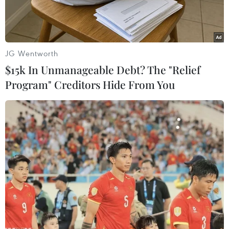
JG Wentworth
$15k In Unmanageable Debt? The "Relief
Program" Creditors Hide From You
Đoàn đại biểu Tổng Lãnh sự quán Việt Nam tại Pakse, tỉnh
Champasak, do bà Tạ Phương Dung, Tổng Lãnh sự, dẫn đầu,
đã đến dâng hương tại Tượng đài Liên minh chiến đấu Lào-Việt
Nam ở huyện Paksong. (Ảnh: TTXVN phát)
Theo phóng viên TTXVN tại Lào, nhân dịp kỷ
niệm 78 năm Ngày Thương binh-Liệt sỹ