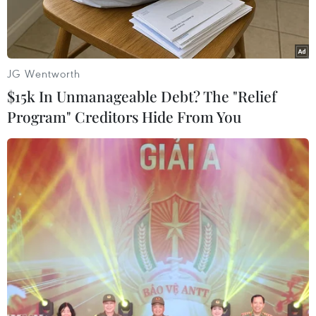
nghiên cứu các chính sáchtoàn cầu của WHO,
khai mạc sáng 27/3 tại thủ đô Havana, Cuba.
Đây là lần đầu tiên Cuba đăng cai tổ chức hội
JG Wentworth
nghị Nhóm nghiên cứu các chínhsách toàn cầu
$15k In Unmanageable Debt? The "Relief
của WHO, dự kiến kéo dài trong hai ngày, với sự
Program" Creditors Hide From You
tham gia của Giámđốc Tổ chức Y tế Liên Mỹ
(OPS), bà Mirta Roses.
Trong thời gian làm việc tại Cuba, Tổng Giám
đốc WHO và các thành viên tham dựhội nghị sẽ
đến thăm Viện nghiên cứu thuốc nhiệt đới
Pedro Kouri, trường Đại học Y Mỹ Latinh và một
số cơ sở nghiên cứu khác.
Trao đổi với báo giới bên lề hội nghị, Phó Tổng