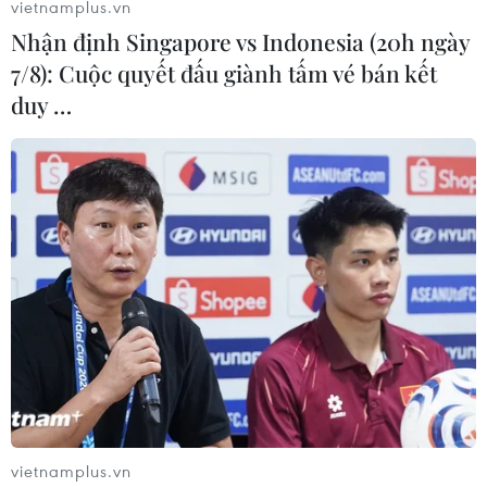
vietnamplus.vn
02/08/2026 03:25
Nhận định Singapore vs Indonesia (20h ngày
7/8): Cuộc quyết đấu giành tấm vé bán kết
duy …
Báo động cận thị học đường khi
nhiều trẻ giảm thị lực từ rất sớm
01/08/2026 09:31
Thành phố Hồ Chí Minh phát triển
hệ thống y tế đa tầng, đồng bộ, thống
nhất
01/08/2026 09:14
Gia Lai xác thực 99,8% dữ liệu bảo
hiểm
vietnamplus.vn