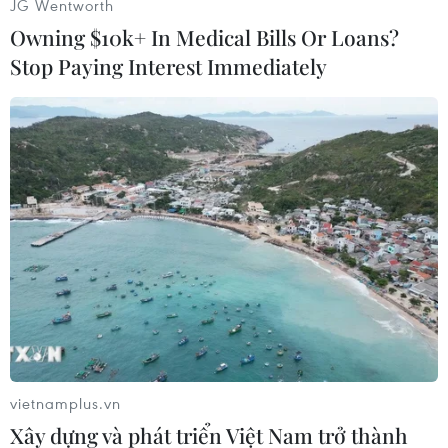
JG Wentworth
Owning $10k+ In Medical Bills Or Loans?
Stop Paying Interest Immediately
#Cuba
#Havana
#Dịch vụ y tế
#Công nghệ
Cuba
vietnamplus.vn
Xây dựng và phát triển Việt Nam trở thành
Theo dõi VietnamPlus