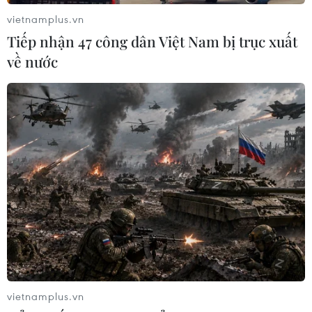
vietnamplus.vn
Tiếp nhận 47 công dân Việt Nam bị trục xuất
về nước
#Thành phố Hồ Chí Minh
#Xã phường
#Bảo hiểm y tế
Tp. Hồ Chí Minh
Theo dõi VietnamPlus
vietnamplus.vn