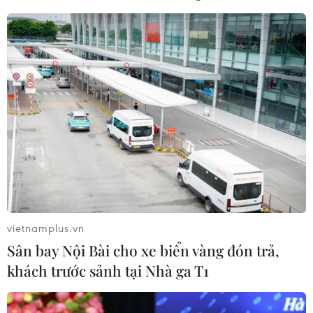
12/03/2025 04:13
Người dân khi đi khám chữa bệnh có thể sử dụng Căn
cước công dân thay cho thẻ Bảo hiểm Y tế giấy, hoặc có
thể dụng ứng dựng VNeID hay ứng dụng VssID.
vietnamplus.vn
Sân bay Nội Bài cho xe biển vàng đón trả,
khách trước sảnh tại Nhà ga T1