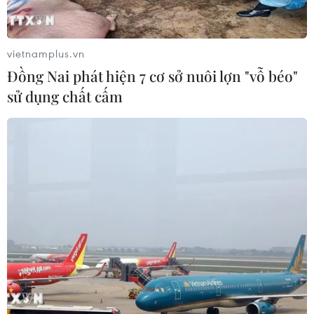
hưởng lợi những gì?
Điểm mới đáng chú ý là mở rộng
vietnamplus.vn
mức hưởng đối với người tham
gia bảo hiểm y tế tự đi khám
Đồng Nai phát hiện 7 cơ sở nuôi lợn "vỗ béo"
chữa bệnh ngoại trú trong một số
sử dụng chất cấm
trường hợp. Quy định này góp
phần giảm gánh nặng chi phí cho
người bệnh.
(TTXVN/Vietnam+)