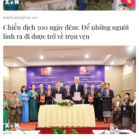
phố Hồ Chí Minh, đơn vị này vừa có Tờ trình gửi
Ủy ban Nhân dân Thành phố Hồ Chí Minh đề
vietnamplus.vn
xuất tiếp tục chỉ đạo công tác lập danh sách, cấp
Chiến dịch 500 ngày đêm: Để những người
thẻ Bảo hiểm y tế cho người dân hiện đang
lính ra đi được trở về trọn vẹn
thường trú tại các xã/phường An toàn khu trên
địa bàn Thành phố.
Hiện vẫn còn hơn 7.600 người dân xã/phường
An toàn khu tại Thành phố Hồ Chí Minh chưa
được cấp thẻ Bảo hiểm y tế.
Theo Bảo hiểm xã hội Thành phố Hồ Chí Minh,
tính đến ngày 17/6, có 18/19 phường cơ bản
hoàn thành việc lập danh sách cấp thẻ Bảo hiểm
y tế cho đối tượng An toàn khu.
Tuy nhiên, tại phường Phú Thọ Hòa hiện vẫn
còn 7.649 người thuộc diện được ngân sách nhà