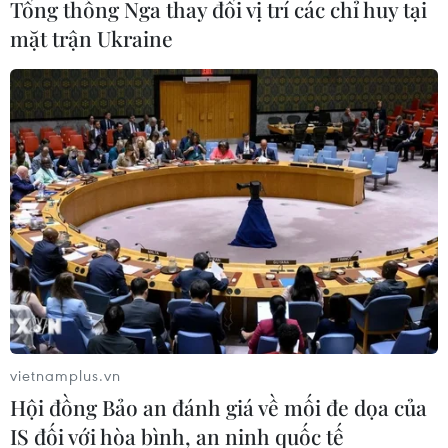
Tổng thống Nga thay đổi vị trí các chỉ huy tại
mặt trận Ukraine
TIN LIÊN QUAN
vietnamplus.vn
Hội đồng Bảo an đánh giá về mối đe dọa của
Ba cách đơn giảm hóa khám
IS đối với hòa bình, an ninh quốc tế
bệnh không cần thẻ Bảo hiểm Y tế