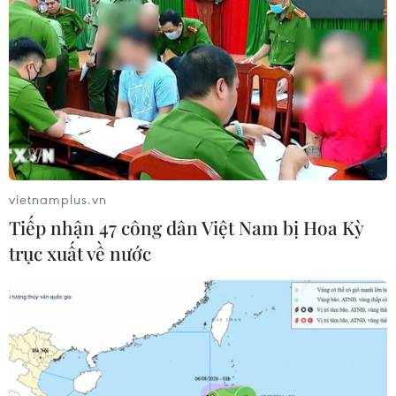
thẻ theo nhóm khác; còn lại hơn 481.000 người
đã được cấp miễn phí theo diện "xã An toàn
khu."
vietnamplus.vn
Tiếp nhận 47 công dân Việt Nam bị Hoa Kỳ
trục xuất về nước
Người dân làm thủ tục khám chữa bệnh bảo hiểm y tế. (Ảnh:
PV/Vietnam+)