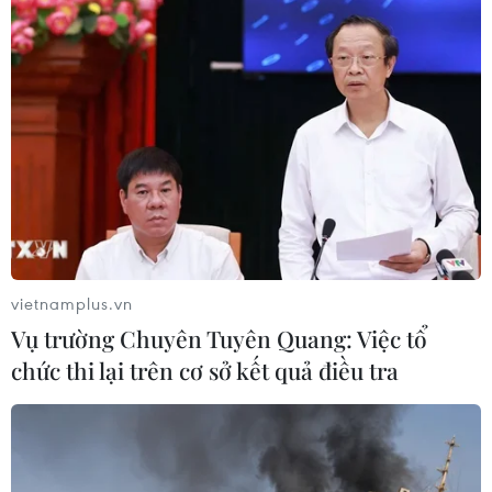
Thẻ bảo hiểm y tế: Cải cách thủ tục, tạo
thuận lợi cho người dân
25/03/2024 10:51
Từ ngày 01/8/2017 đến nay, Bảo hiểm xã hội các tỉnh,
thành phố trên cả nước đã triển khai việc cấp mới, đổi,
cấp lại thẻ bảo hiểm y tế theo mã số bảo hiểm xã hội.
vietnamplus.vn
Vụ trường Chuyên Tuyên Quang: Việc tổ
chức thi lại trên cơ sở kết quả điều tra