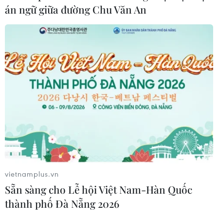
án ngữ giữa đường Chu Văn An
Đồng Nai: Bé trai 4 tuổi suy đa tạng
sau thời gian dài chỉ uống sữa tươi
30/07/2026 05:45
Hơn 300 doanh nghiệp tham gia
Triển lãm quốc tế chuyên ngành y
dược
30/07/2026 05:02
Đồng Tháp tăng tốc chuẩn hóa dữ
vietnamplus.vn
liệu sức khỏe trên VNeID
Sẵn sàng cho Lễ hội Việt Nam-Hàn Quốc
30/07/2026 04:18
thành phố Đà Nẵng 2026