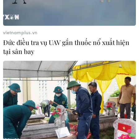
phường lập danh sách đề nghị cấp thẻ Bảo hiểm y
tế.
vietnamplus.vn
Đức điều tra vụ UAV gắn thuốc nổ xuất hiện
tại sân bay
Bệnh nhân làm thủ tục khám chữa bệnh bảo hiểm y tế. (Nguồn:
TTXVN)
Ngày 18/6, thông tin từ Bảo hiểm xã hội Thành